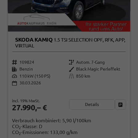
SKODA KAMIQ
1.5 TSI SELECTION OPF, RFK, APP,
VIRTUAL
109824
Autom. 7-Gang
Benzin
Black Magic Perleffekt
110 kW (150 PS)
850 km
30.03.2026
incl. 19% MwSt.
Details
Fahrzeug
27.990,– €
Verbrauch kombiniert:
5,90 l/100km
CO
-Klasse:
D
2
CO
-Emissionen:
133,00 g/km
2