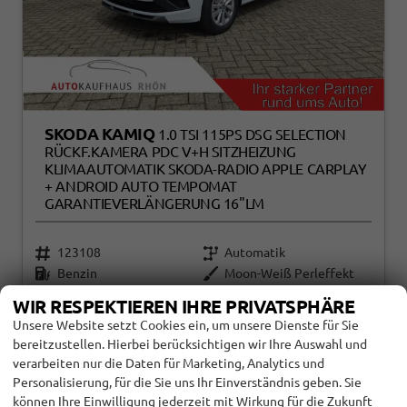
SKODA KAMIQ
1.0 TSI 115PS DSG SELECTION
RÜCKF.KAMERA PDC V+H SITZHEIZUNG
KLIMAAUTOMATIK SKODA-RADIO APPLE CARPLAY
+ ANDROID AUTO TEMPOMAT
GARANTIEVERLÄNGERUNG 16"LM
123108
Automatik
Benzin
Moon-Weiß Perleffekt
85 kW (116 PS)
717 km
WIR RESPEKTIEREN IHRE PRIVATSPHÄRE
24.06.2026
Unsere Website setzt Cookies ein, um unsere Dienste für Sie
bereitzustellen. Hierbei berücksichtigen wir Ihre Auswahl und
verarbeiten nur die Daten für Marketing, Analytics und
incl. 19% MwSt.
Details
Fahrzeug
26.490,– €
Personalisierung, für die Sie uns Ihr Einverständnis geben. Sie
können Ihre Einwilligung jederzeit mit Wirkung für die Zukunft