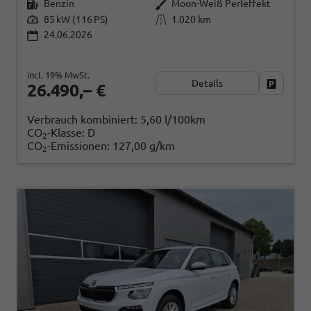
Benzin
Moon-Weiß Perleffekt
85 kW (116 PS)
1.020 km
24.06.2026
incl. 19% MwSt.
Details
Fahrzeug
26.490,– €
Verbrauch kombiniert:
5,60 l/100km
CO
-Klasse:
D
2
CO
-Emissionen:
127,00 g/km
2