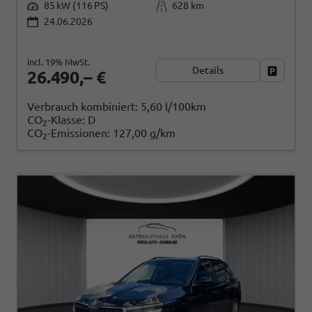
85 kW (116 PS)
628 km
24.06.2026
incl. 19% MwSt.
Details
Fahrzeug
26.490,– €
Verbrauch kombiniert:
5,60 l/100km
CO
-Klasse:
D
2
CO
-Emissionen:
127,00 g/km
2