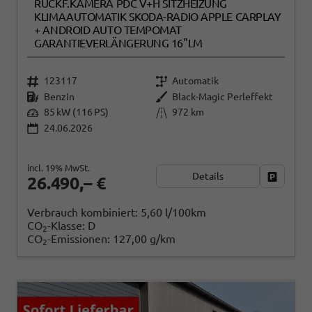
RÜCKF.KAMERA PDC V+H SITZHEIZUNG
KLIMAAUTOMATIK SKODA-RADIO APPLE CARPLAY
+ ANDROID AUTO TEMPOMAT
GARANTIEVERLÄNGERUNG 16"LM
123117
Automatik
Benzin
Black-Magic Perleffekt
85 kW (116 PS)
972 km
24.06.2026
incl. 19% MwSt.
Details
Fahrzeug
26.490,– €
Verbrauch kombiniert:
5,60 l/100km
CO
-Klasse:
D
2
CO
-Emissionen:
127,00 g/km
2