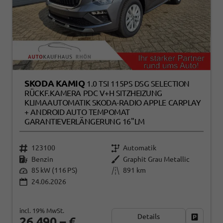
SKODA KAMIQ
1.0 TSI 115PS DSG SELECTION
RÜCKF.KAMERA PDC V+H SITZHEIZUNG
KLIMAAUTOMATIK SKODA-RADIO APPLE CARPLAY
+ ANDROID AUTO TEMPOMAT
GARANTIEVERLÄNGERUNG 16"LM
123100
Automatik
Benzin
Graphit Grau Metallic
85 kW (116 PS)
891 km
24.06.2026
incl. 19% MwSt.
Details
Fahrzeug
26.490,– €