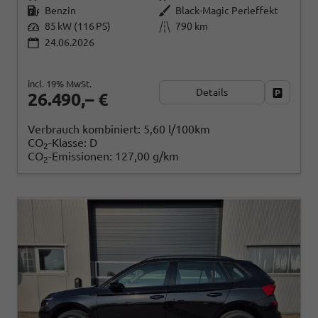
Benzin
Black-Magic Perleffekt
85 kW (116 PS)
790 km
24.06.2026
incl. 19% MwSt.
Details
Fahrzeug
26.490,– €
Verbrauch kombiniert:
5,60 l/100km
CO
-Klasse:
D
2
CO
-Emissionen:
127,00 g/km
2