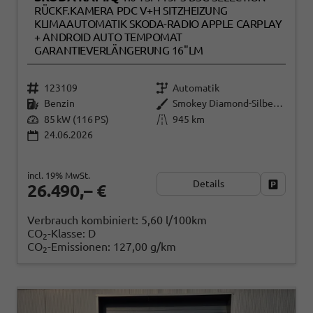
RÜCKF.KAMERA PDC V+H SITZHEIZUNG
KLIMAAUTOMATIK SKODA-RADIO APPLE CARPLAY
+ ANDROID AUTO TEMPOMAT
GARANTIEVERLÄNGERUNG 16"LM
123109
Automatik
Benzin
Smokey Diamond-Silber Metallic
85 kW (116 PS)
945 km
24.06.2026
incl. 19% MwSt.
Details
Fahrzeug
26.490,– €
Verbrauch kombiniert:
5,60 l/100km
CO
-Klasse:
D
2
CO
-Emissionen:
127,00 g/km
2