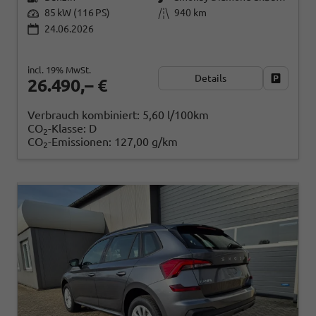
85 kW (116 PS)
940 km
24.06.2026
incl. 19% MwSt.
Details
Fahrzeug
26.490,– €
Verbrauch kombiniert:
5,60 l/100km
CO
-Klasse:
D
2
CO
-Emissionen:
127,00 g/km
2