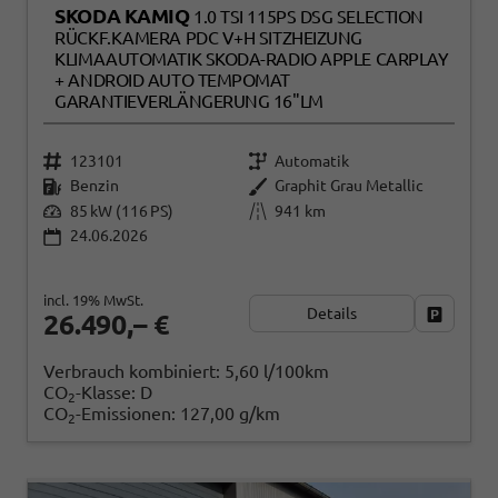
SKODA KAMIQ
1.0 TSI 115PS DSG SELECTION
RÜCKF.KAMERA PDC V+H SITZHEIZUNG
KLIMAAUTOMATIK SKODA-RADIO APPLE CARPLAY
+ ANDROID AUTO TEMPOMAT
GARANTIEVERLÄNGERUNG 16"LM
123101
Automatik
Benzin
Graphit Grau Metallic
85 kW (116 PS)
941 km
24.06.2026
incl. 19% MwSt.
Details
Fahrzeug
26.490,– €
Verbrauch kombiniert:
5,60 l/100km
CO
-Klasse:
D
2
CO
-Emissionen:
127,00 g/km
2