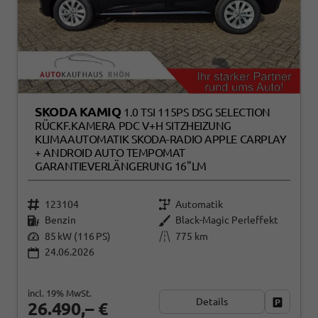
SKODA KAMIQ
1.0 TSI 115PS DSG SELECTION
RÜCKF.KAMERA PDC V+H SITZHEIZUNG
KLIMAAUTOMATIK SKODA-RADIO APPLE CARPLAY
+ ANDROID AUTO TEMPOMAT
GARANTIEVERLÄNGERUNG 16"LM
123104
Automatik
Benzin
Black-Magic Perleffekt
85 kW (116 PS)
775 km
24.06.2026
incl. 19% MwSt.
Details
Fahrzeug
26.490,– €