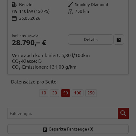
Benzin
Smokey Diamond
110 kW (150 PS)
750 km
25.05.2026
incl. 19% MwSt.
Details
Fahrzeug
28.790,– €
Verbrauch kombiniert:
5,80 l/100km
CO
-Klasse:
D
2
CO
-Emissionen:
131,00 g/km
2
Datensätze pro Seite:
10
20
50
100
250
Fahrzeugnr.
Geparkte Fahrzeuge (
0
)