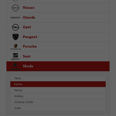
Nissan
Omoda
Opel
Peugeot
Porsche
Seat
Skoda
Fabia
Kamiq
Karoq
Kodiaq
Octavia Combi
Scala