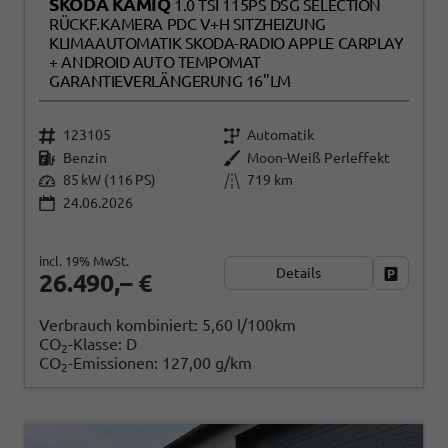
SKODA KAMIQ
1.0 TSI 115PS DSG SELECTION
RÜCKF.KAMERA PDC V+H SITZHEIZUNG
KLIMAAUTOMATIK SKODA-RADIO APPLE CARPLAY
+ ANDROID AUTO TEMPOMAT
GARANTIEVERLÄNGERUNG 16"LM
123105
Automatik
Benzin
Moon-Weiß Perleffekt
85 kW (116 PS)
719 km
24.06.2026
incl. 19% MwSt.
Details
Fahrzeug
26.490,– €
Verbrauch kombiniert:
5,60 l/100km
CO
-Klasse:
D
2
CO
-Emissionen:
127,00 g/km
2