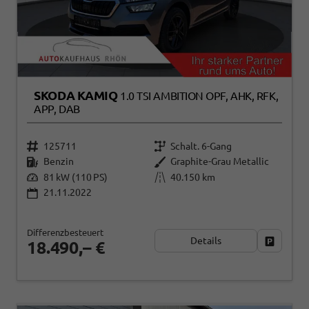
SKODA KAMIQ
1.0 TSI AMBITION OPF, AHK, RFK,
APP, DAB
125711
Schalt. 6-Gang
Benzin
Graphite-Grau Metallic
81 kW (110 PS)
40.150 km
21.11.2022
Differenzbesteuert
Details
Fahrzeug
18.490,– €