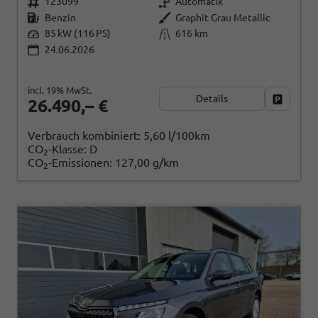
123099
Automatik
Benzin
Graphit Grau Metallic
85 kW (116 PS)
616 km
24.06.2026
incl. 19% MwSt.
Details
Fahrzeug
26.490,– €
Verbrauch kombiniert:
5,60 l/100km
CO
-Klasse:
D
2
CO
-Emissionen:
127,00 g/km
2