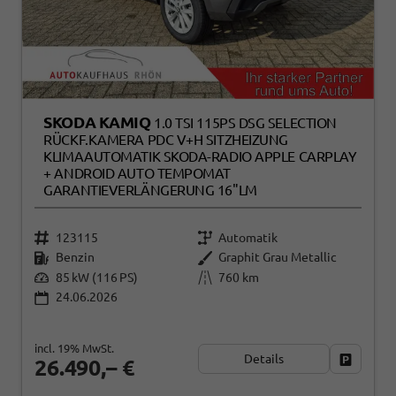
SKODA KAMIQ
1.0 TSI 115PS DSG SELECTION
RÜCKF.KAMERA PDC V+H SITZHEIZUNG
KLIMAAUTOMATIK SKODA-RADIO APPLE CARPLAY
+ ANDROID AUTO TEMPOMAT
GARANTIEVERLÄNGERUNG 16"LM
123115
Automatik
Benzin
Graphit Grau Metallic
85 kW (116 PS)
760 km
24.06.2026
incl. 19% MwSt.
Details
Fahrzeug
26.490,– €