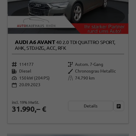
AUDI A6 AVANT
40 2.0 TDI QUATTRO SPORT,
AHK, STD.HZG, ACC, RFK
114177
Autom. 7-Gang
Diesel
Chronosgrau Metallic
150 kW (204 PS)
74.790 km
20.09.2023
incl. 19% MwSt.
Details
Fahrzeug
31.990,– €