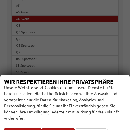
A5
A5 Avant
A6 Avant
Q3
Q3 Sportback
Q5
Q5 Sportback
Q7
RS3 Sportback
S3 Sportback
S5 Kombi
S6 Avant
WIR RESPEKTIEREN IHRE PRIVATSPHÄRE
TT
Unsere Website setzt Cookies ein, um unsere Dienste für Sie
bereitzustellen. Hierbei berücksichtigen wir Ihre Auswahl und
BMW
verarbeiten nur die Daten für Marketing, Analytics und
Personalisierung, für die Sie uns Ihr Einverständnis geben. Sie
Citroën
können Ihre Einwilligung jederzeit mit Wirkung für die Zukunft
widerrufen.
Cupra