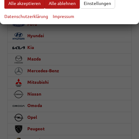
Dacia
Alle akzeptieren
Alle ablehnen
Einstellungen
EVYVO
Datenschutzerklärung
Impressum
Ford
Hyundai
Kia
Mazda
Mercedes-Benz
Mitsubishi
Nissan
Omoda
Opel
Peugeot