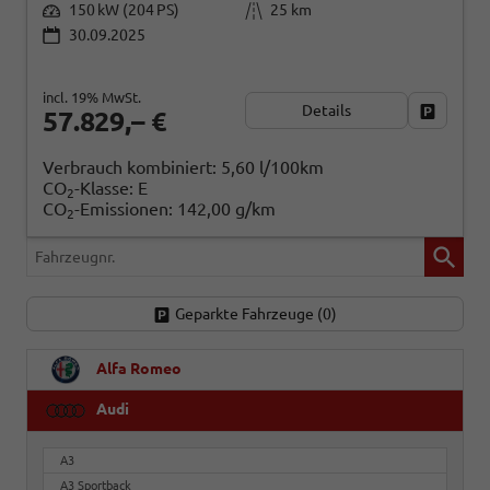
150 kW (204 PS)
25 km
30.09.2025
incl. 19% MwSt.
Details
Fahrzeug
57.829,– €
Verbrauch kombiniert:
5,60 l/100km
CO
-Klasse:
E
2
CO
-Emissionen:
142,00 g/km
2
Fahrzeugnr.
Geparkte Fahrzeuge (
0
)
Alfa Romeo
Audi
A3
A3 Sportback