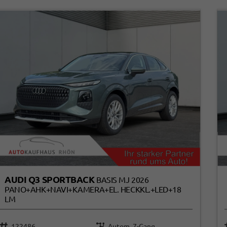
AUDI Q3 SPORTBACK
BASIS MJ 2026
PANO+AHK+NAVI+KAMERA+EL. HECKKL.+LED+18
LM
122486
Autom. 7-Gang