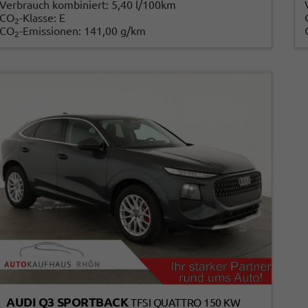
Verbrauch kombiniert:
5,40 l/100km
CO
-Klasse:
E
2
CO
-Emissionen:
141,00 g/km
2
AUDI Q3 SPORTBACK
TFSI QUATTRO 150 KW