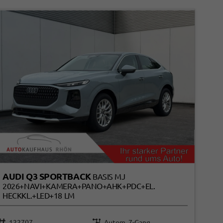
AUDI Q3 SPORTBACK
BASIS MJ
2026+NAVI+KAMERA+PANO+AHK+PDC+EL.
HECKKL.+LED+18 LM
122707
Autom. 7-Gang