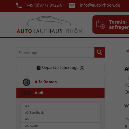
+49 (0)9777 9122-0
info@auto-rhoen.de
Termin-
anfrage
Fahrzeugnr.
in
Geparkte Fahrzeuge (
0
)
A
Hi
Alfa Romeo
Kü
Od
Audi
W
A3
A3 Sportback
De
A5
# 
A5 Avant