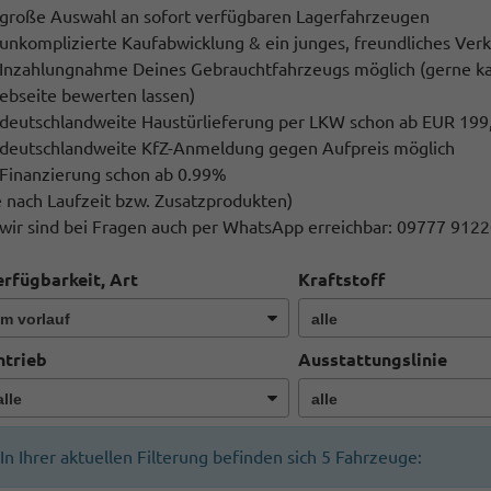
große Auswahl an sofort verfügbaren Lagerfahrzeugen
unkomplizierte Kaufabwicklung & ein junges, freundliches Ver
Inzahlungnahme Deines Gebrauchtfahrzeugs möglich (gerne kan
bseite bewerten lassen)
deutschlandweite Haustürlieferung per LKW schon ab EUR 199,
deutschlandweite KfZ-Anmeldung gegen Aufpreis möglich
Finanzierung schon ab 0.99%
e nach Laufzeit bzw. Zusatzprodukten)
wir sind bei Fragen auch per WhatsApp erreichbar: 09777 912
rfügbarkeit, Art
Kraftstoff
ntrieb
Ausstattungslinie
In Ihrer aktuellen Filterung befinden sich
5
Fahrzeuge: