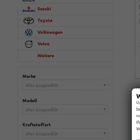
Suzuki
Toyota
Volkswagen
Volvo
Weitere
Marke
alles ausgewählt
W
Modell
U
b
alles ausgewählt
n
I
Kraftstoffart
W
alles ausgewählt