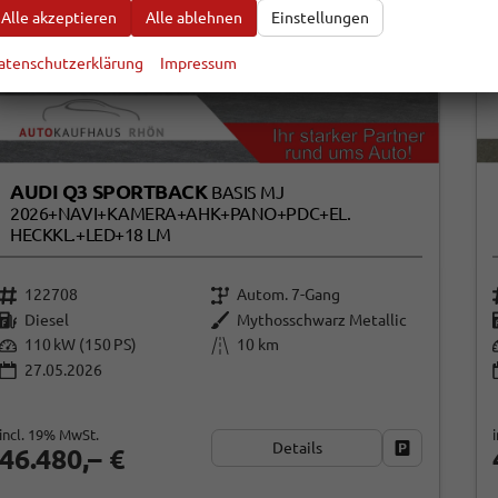
Alle akzeptieren
Alle ablehnen
Einstellungen
atenschutzerklärung
Impressum
AUDI Q3 SPORTBACK
BASIS MJ
2026+NAVI+KAMERA+AHK+PANO+PDC+EL.
HECKKL.+LED+18 LM
122708
Autom. 7-Gang
Diesel
Mythosschwarz Metallic
110 kW (150 PS)
10 km
27.05.2026
incl. 19% MwSt.
Details
Fahrzeug par
46.480,– €