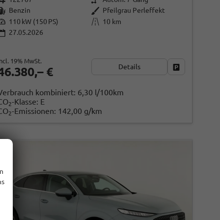
Benzin
Pfeilgrau Perleffekt
110 kW (150 PS)
10 km
27.05.2026
incl. 19% MwSt.
Details
ken
Fahrzeug park
46.380,– €
Verbrauch kombiniert:
6,30 l/100km
CO
-Klasse:
E
2
CO
-Emissionen:
142,00 g/km
2
en
ns