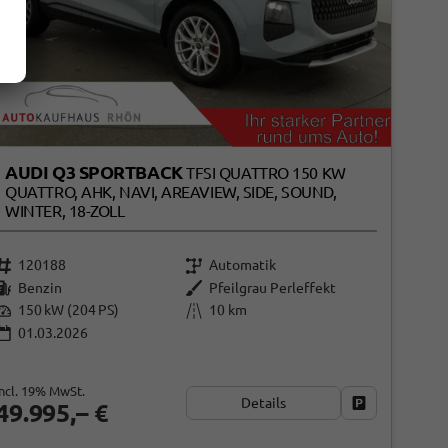
AUDI Q3 SPORTBACK
TFSI QUATTRO 150 KW
QUATTRO, AHK, NAVI, AREAVIEW, SIDE, SOUND,
WINTER, 18-ZOLL
120188
Automatik
Benzin
Pfeilgrau Perleffekt
150 kW (204 PS)
10 km
01.03.2026
incl. 19% MwSt.
Details
ken
Fahrzeug park
49.995,– €