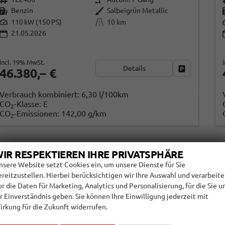
Benzin
Salbeigrün Metallic
110 kW (150 PS)
10 km
21.05.2026
incl. 19% MwSt.
Details
Fahrzeug par
46.380,– €
Verbrauch kombiniert:
6,30 l/100km
CO
-Klasse:
E
2
CO
-Emissionen:
142,00 g/km
2
IR RESPEKTIEREN IHRE PRIVATSPHÄRE
nsere Website setzt Cookies ein, um unsere Dienste für Sie
ereitzustellen. Hierbei berücksichtigen wir Ihre Auswahl und verarbeit
ur die Daten für Marketing, Analytics und Personalisierung, für die Sie u
hr Einverständnis geben. Sie können Ihre Einwilligung jederzeit mit
irkung für die Zukunft widerrufen.