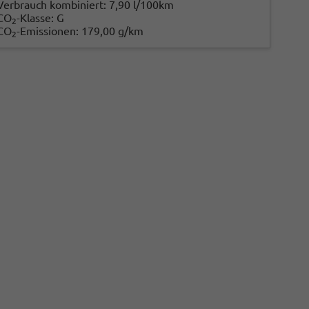
Verbrauch kombiniert:
7,90 l/100km
CO
-Klasse:
G
2
CO
-Emissionen:
179,00 g/km
2