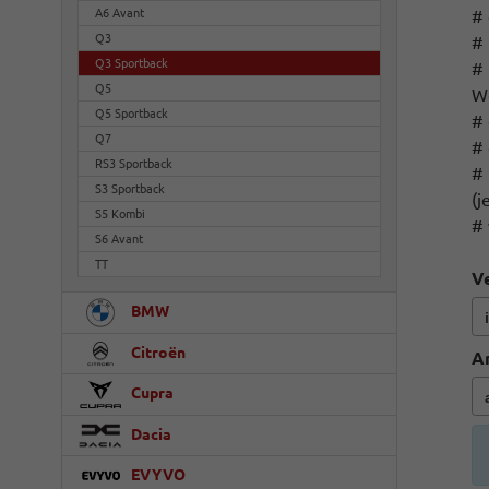
A6 Avant
# 
Q3
# 
Q3 Sportback
# 
Q5
We
Q5 Sportback
# 
Q7
# 
RS3 Sportback
# 
S3 Sportback
(j
S5 Kombi
# 
S6 Avant
TT
Ve
BMW
Citroën
A
Cupra
Dacia
EVYVO