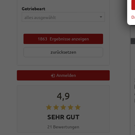
Getriebeart
D
alles ausgewählt
1863
Ergebnisse anzeigen
zurücksetzen
Anmelden
4,9
SEHR GUT
21 Bewertungen