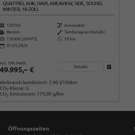
QUATTRO, AHK, NAVI, AREAVIEW, SIDE, SOUND,
WINTER, 18-ZOLL
120705
Automatik
Benzin
Tamboragrau Metallic
150 kW (204 PS)
10 km
01.03.2026
incl. 19% MwSt.
Details
Fahrzeug par
49.995,– €
Verbrauch kombiniert:
7,90 l/100km
CO
-Klasse:
G
2
CO
-Emissionen:
179,00 g/km
2
Öffnungszeiten