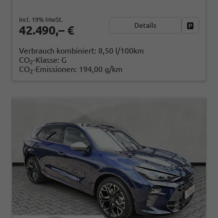
incl. 19% MwSt.
Details
Fahrzeug
42.490,– €
Verbrauch kombiniert:
8,50 l/100km
CO
-Klasse:
G
2
CO
-Emissionen:
194,00 g/km
2