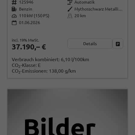
125946
Automatik
Benzin
Mythosschwarz Metallic (0E)
110 kW (150 PS)
20 km
01.06.2026
incl. 19% MwSt.
Details
Fahrzeug
37.190,– €
Verbrauch kombiniert:
6,10 l/100km
CO
-Klasse:
E
2
CO
-Emissionen:
138,00 g/km
2