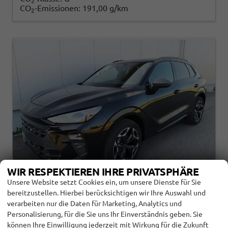
2
CO
-Emissionen:
191,00 g/km
2
WIR RESPEKTIEREN IHRE PRIVATSPHÄRE
Unsere Website setzt Cookies ein, um unsere Dienste für Sie
bereitzustellen. Hierbei berücksichtigen wir Ihre Auswahl und
CUPRA TERRAMAR
verarbeiten nur die Daten für Marketing, Analytics und
2.0 TSI 195 KW 4DRIVE VZ
2.0TSI AHK ACC EL. HK GV5/100TKM
Personalisierung, für die Sie uns Ihr Einverständnis geben. Sie
können Ihre Einwilligung jederzeit mit Wirkung für die Zukunft