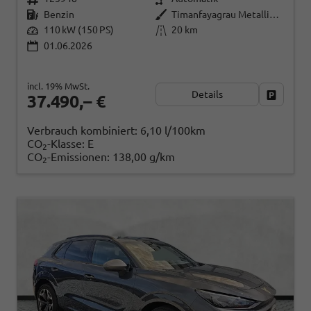
Benzin
Timanfayagrau Metallic (N7)
110 kW (150 PS)
20 km
01.06.2026
incl. 19% MwSt.
Details
Fahrzeug
37.490,– €
Verbrauch kombiniert:
6,10 l/100km
CO
-Klasse:
E
2
CO
-Emissionen:
138,00 g/km
2