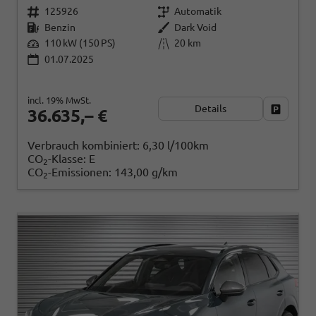
125926
Automatik
Benzin
Dark Void
110 kW (150 PS)
20 km
01.07.2025
incl. 19% MwSt.
Details
Fahrzeug
36.635,– €
Verbrauch kombiniert:
6,30 l/100km
CO
-Klasse:
E
2
CO
-Emissionen:
143,00 g/km
2