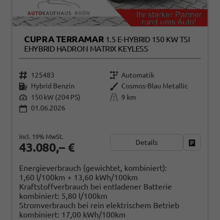
CUPRA TERRAMAR
1.5 E-HYBRID 150 KW TSI
EHYBRID HADRON MATRIX KEYLESS
125483
Automatik
Hybrid Benzin
Cosmos-Blau Metallic
150 kW (204 PS)
9 km
01.06.2026
incl. 19% MwSt.
Details
Fahrzeug
43.080,– €
Energieverbrauch (gewichtet, kombiniert):
1,60 l/100km + 13,60 kWh/100km
Kraftstoffverbrauch bei entladener Batterie
kombiniert:
5,80 l/100km
Stromverbrauch bei rein elektrischem Betrieb
kombiniert:
17,00 kWh/100km