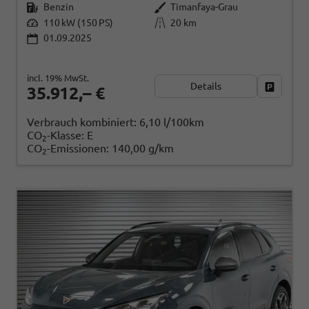
Benzin
Timanfaya-Grau
110 kW (150 PS)
20 km
01.09.2025
incl. 19% MwSt.
Details
Fahrzeug
35.912,– €
Verbrauch kombiniert:
6,10 l/100km
CO
-Klasse:
E
2
CO
-Emissionen:
140,00 g/km
2