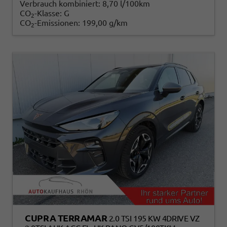
Verbrauch kombiniert:
8,70 l/100km
CO
-Klasse:
G
2
CO
-Emissionen:
199,00 g/km
2
CUPRA TERRAMAR
2.0 TSI 195 KW 4DRIVE VZ