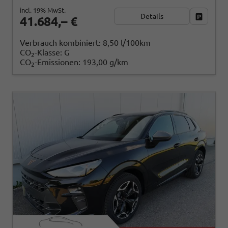
incl. 19% MwSt.
Details
Fahrzeug
41.684,– €
Verbrauch kombiniert:
8,50 l/100km
CO
-Klasse:
G
2
CO
-Emissionen:
193,00 g/km
2