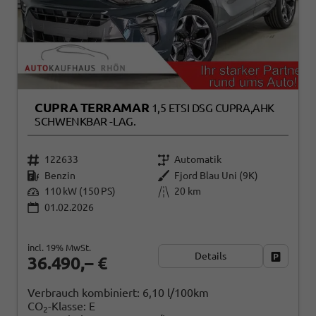
CUPRA TERRAMAR
1,5 ETSI DSG CUPRA,AHK
SCHWENKBAR -LAG.
122633
Automatik
Benzin
Fjord Blau Uni (9K)
110 kW (150 PS)
20 km
01.02.2026
incl. 19% MwSt.
Details
Fahrzeug
36.490,– €
Verbrauch kombiniert:
6,10 l/100km
CO
-Klasse:
E
2