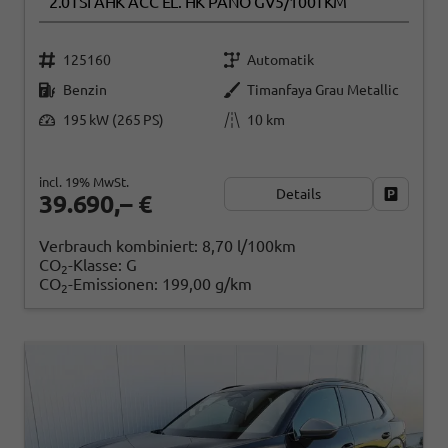
2.0TSI AHK ACC EL. HK PANO GV5/100TKM
125160
Automatik
Benzin
Timanfaya Grau Metallic
195 kW (265 PS)
10 km
incl. 19% MwSt.
Details
Fahrzeug
39.690,– €
Verbrauch kombiniert:
8,70 l/100km
CO
-Klasse:
G
2
CO
-Emissionen:
199,00 g/km
2