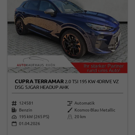
CUPRA TERRAMAR
2.0 TSI 195 KW 4DRIVE VZ
DSG 5JGAR HEADUP AHK
124581
Automatik
Benzin
Kosmos-Blau Metallic
195 kW (265 PS)
20 km
01.04.2026