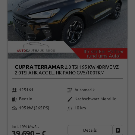
CUPRA TERRAMAR
2.0 TSI 195 KW 4DRIVE VZ
2.0TSI AHK ACC EL. HK PANO GV5/100TKM
125161
Automatik
Benzin
Nachschwarz Metallic
195 kW (265 PS)
10 km
incl. 19% MwSt.
Details
Fahrzeug
39.690,– €