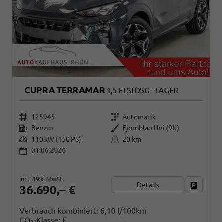
CUPRA TERRAMAR
1,5 ETSI DSG - LAGER
125945
Automatik
Benzin
Fjordblau Uni (9K)
110 kW (150 PS)
20 km
01.06.2026
incl. 19% MwSt.
Details
Fahrzeug
36.690,– €
Verbrauch kombiniert:
6,10 l/100km
CO
-Klasse:
E