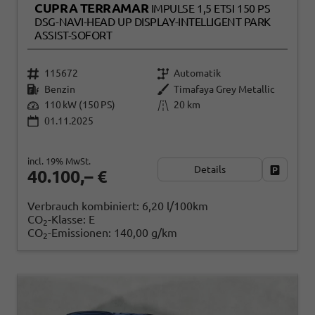
CUPRA TERRAMAR
IMPULSE 1,5 ETSI 150 PS
DSG-NAVI-HEAD UP DISPLAY-INTELLIGENT PARK
ASSIST-SOFORT
115672
Automatik
Benzin
Timafaya Grey Metallic
110 kW (150 PS)
20 km
01.11.2025
incl. 19% MwSt.
Details
Fahrzeug
40.100,– €
Verbrauch kombiniert:
6,20 l/100km
CO
-Klasse:
E
2
CO
-Emissionen:
140,00 g/km
2