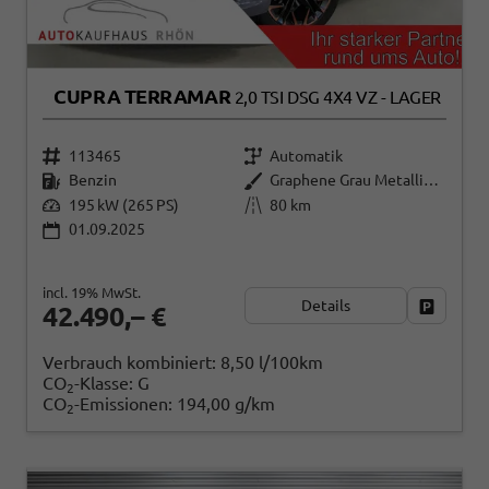
CUPRA TERRAMAR
2,0 TSI DSG 4X4 VZ - LAGER
113465
Automatik
Benzin
Graphene Grau Metallic (R6)
195 kW (265 PS)
80 km
01.09.2025
incl. 19% MwSt.
Details
Fahrzeug
42.490,– €
Verbrauch kombiniert:
8,50 l/100km
CO
-Klasse:
G
2
CO
-Emissionen:
194,00 g/km
2