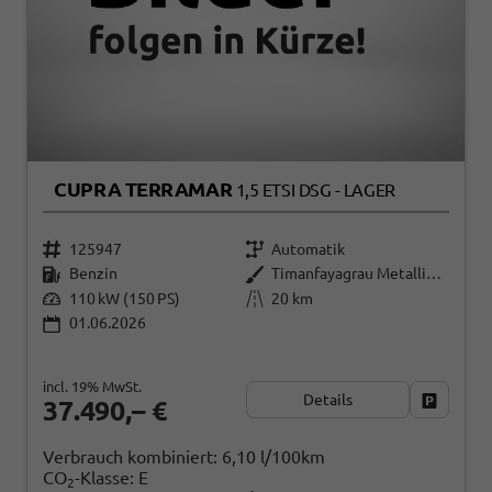
CUPRA TERRAMAR
1,5 ETSI DSG - LAGER
125947
Automatik
Benzin
Timanfayagrau Metallic (N7)
110 kW (150 PS)
20 km
01.06.2026
incl. 19% MwSt.
Details
Fahrzeug
37.490,– €
Verbrauch kombiniert:
6,10 l/100km
CO
-Klasse:
E
2