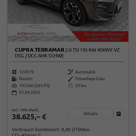
CUPRA TERRAMAR
2.0 TSI 195 KW 4DRIVE VZ
DSG / DCC AHK SCHWE
124579
Automatik
Benzin
Timanfaya-Grau
195 kW (265 PS)
20 km
01.04.2026
incl. 19% MwSt.
Details
Fahrzeug
38.625,– €
Verbrauch kombiniert:
8,40 l/100km
CO
-Klasse:
G