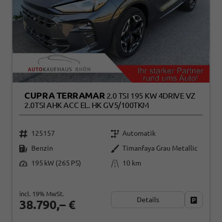
CUPRA TERRAMAR
2.0 TSI 195 KW 4DRIVE VZ
2.0TSI AHK ACC EL. HK GV5/100TKM
125157
Automatik
Benzin
Timanfaya Grau Metallic
195 kW (265 PS)
10 km
incl. 19% MwSt.
Details
Fahrzeug
38.790,– €