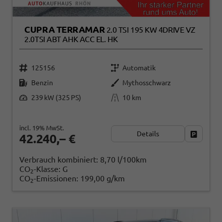
CUPRA TERRAMAR
2.0 TSI 195 KW 4DRIVE VZ
2.0TSI ABT AHK ACC EL. HK
125156
Automatik
Benzin
Mythosschwarz
239 kW (325 PS)
10 km
incl. 19% MwSt.
Details
Fahrzeug
42.240,– €
Verbrauch kombiniert:
8,70 l/100km
CO
-Klasse:
G
2
CO
-Emissionen:
199,00 g/km
2