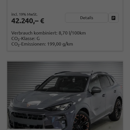
incl. 19% MwSt.
Details
Fahrzeug
42.240,– €
Verbrauch kombiniert:
8,70 l/100km
CO
-Klasse:
G
2
CO
-Emissionen:
199,00 g/km
2