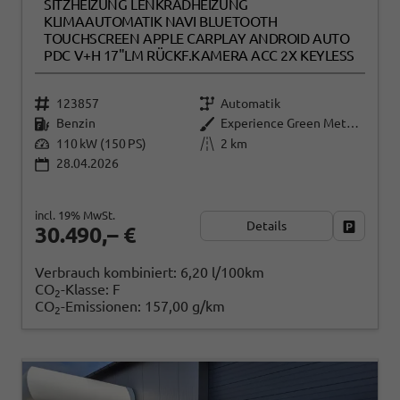
SITZHEIZUNG LENKRADHEIZUNG
KLIMAAUTOMATIK NAVI BLUETOOTH
TOUCHSCREEN APPLE CARPLAY ANDROID AUTO
PDC V+H 17"LM RÜCKF.KAMERA ACC 2X KEYLESS
123857
Automatik
Benzin
Experience Green Metallic
110 kW (150 PS)
2 km
28.04.2026
incl. 19% MwSt.
Details
Fahrzeug
30.490,– €
Verbrauch kombiniert:
6,20 l/100km
CO
-Klasse:
F
2
CO
-Emissionen:
157,00 g/km
2