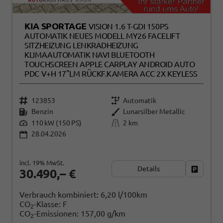
KIA SPORTAGE
VISION 1.6 T-GDI 150PS
AUTOMATIK NEUES MODELL MY26 FACELIFT
SITZHEIZUNG LENKRADHEIZUNG
KLIMAAUTOMATIK NAVI BLUETOOTH
TOUCHSCREEN APPLE CARPLAY ANDROID AUTO
PDC V+H 17"LM RÜCKF.KAMERA ACC 2X KEYLESS
123853
Automatik
Benzin
Lunarsilber Metallic
110 kW (150 PS)
2 km
28.04.2026
incl. 19% MwSt.
Details
Fahrzeug
30.490,– €
Verbrauch kombiniert:
6,20 l/100km
CO
-Klasse:
F
2
CO
-Emissionen:
157,00 g/km
2