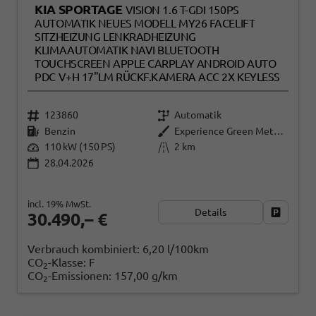
KIA SPORTAGE
VISION 1.6 T-GDI 150PS
AUTOMATIK NEUES MODELL MY26 FACELIFT
SITZHEIZUNG LENKRADHEIZUNG
KLIMAAUTOMATIK NAVI BLUETOOTH
TOUCHSCREEN APPLE CARPLAY ANDROID AUTO
PDC V+H 17"LM RÜCKF.KAMERA ACC 2X KEYLESS
123860
Automatik
Benzin
Experience Green Metallic
110 kW (150 PS)
2 km
28.04.2026
incl. 19% MwSt.
Details
Fahrzeug
30.490,– €
Verbrauch kombiniert:
6,20 l/100km
CO
-Klasse:
F
2
CO
-Emissionen:
157,00 g/km
2