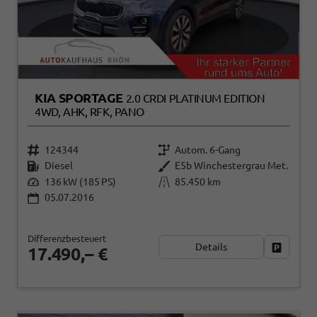
KIA SPORTAGE
2.0 CRDI PLATINUM EDITION
4WD, AHK, RFK, PANO
124344
Autom. 6-Gang
Diesel
E5b Winchestergrau Met.
136 kW (185 PS)
85.450 km
05.07.2016
Differenzbesteuert
Details
Fahrzeug
17.490,– €