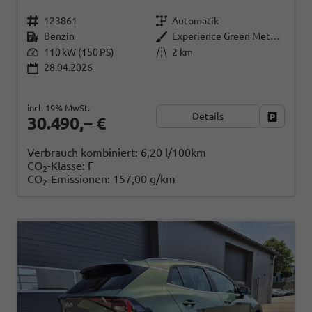
123861
Automatik
Benzin
Experience Green Metallic
110 kW (150 PS)
2 km
28.04.2026
incl. 19% MwSt.
Details
Fahrzeug
30.490,– €
Verbrauch kombiniert:
6,20 l/100km
CO
-Klasse:
F
2
CO
-Emissionen:
157,00 g/km
2