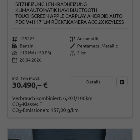
SITZHEIZUNG LENKRADHEIZUNG
KLIMAAUTOMATIK NAVI BLUETOOTH
TOUCHSCREEN APPLE CARPLAY ANDROID AUTO
PDC V+H 17"LM RÜCKF.KAMERA ACC 2X KEYLESS
125225
Automatik
Benzin
Pentametal Metallic
110 kW (150 PS)
2 km
28.04.2026
incl. 19% MwSt.
Details
Fahrzeug
30.490,– €
Verbrauch kombiniert:
6,20 l/100km
CO
-Klasse:
F
2
CO
-Emissionen:
157,00 g/km
2