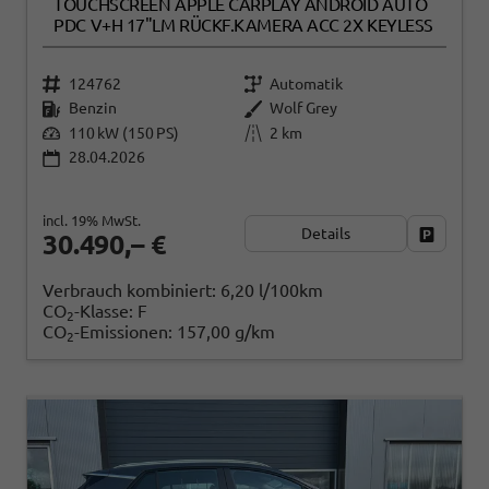
TOUCHSCREEN APPLE CARPLAY ANDROID AUTO
PDC V+H 17"LM RÜCKF.KAMERA ACC 2X KEYLESS
124762
Automatik
Benzin
Wolf Grey
110 kW (150 PS)
2 km
28.04.2026
incl. 19% MwSt.
Details
Fahrzeug
30.490,– €
Verbrauch kombiniert:
6,20 l/100km
CO
-Klasse:
F
2
CO
-Emissionen:
157,00 g/km
2