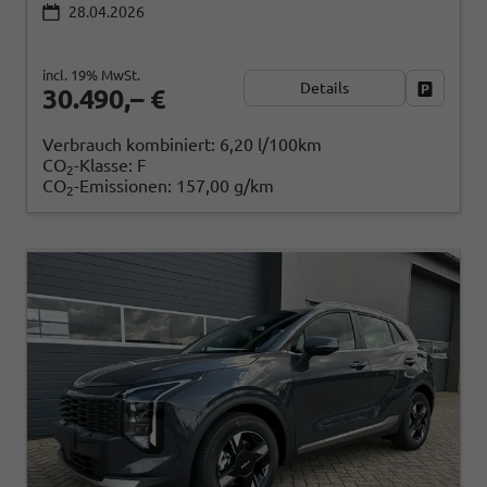
28.04.2026
incl. 19% MwSt.
Details
Fahrzeug
30.490,– €
Verbrauch kombiniert:
6,20 l/100km
CO
-Klasse:
F
2
CO
-Emissionen:
157,00 g/km
2