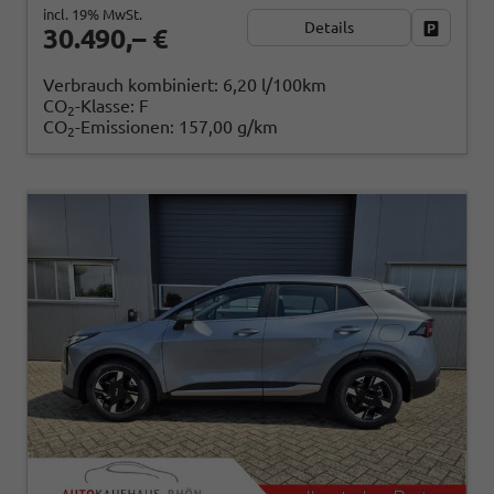
incl. 19% MwSt.
Details
Fahrzeug
30.490,– €
Verbrauch kombiniert:
6,20 l/100km
CO
-Klasse:
F
2
CO
-Emissionen:
157,00 g/km
2