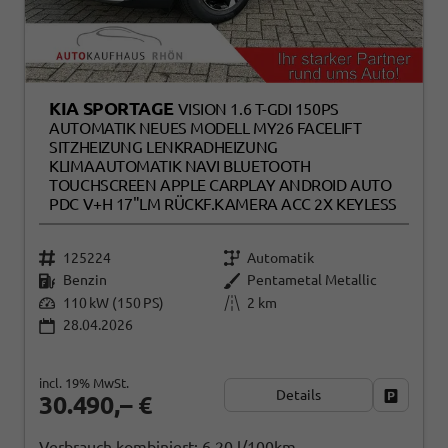
KIA SPORTAGE
VISION 1.6 T-GDI 150PS
AUTOMATIK NEUES MODELL MY26 FACELIFT
SITZHEIZUNG LENKRADHEIZUNG
KLIMAAUTOMATIK NAVI BLUETOOTH
TOUCHSCREEN APPLE CARPLAY ANDROID AUTO
PDC V+H 17"LM RÜCKF.KAMERA ACC 2X KEYLESS
125224
Automatik
Benzin
Pentametal Metallic
110 kW (150 PS)
2 km
28.04.2026
incl. 19% MwSt.
Details
Fahrzeug
30.490,– €
Verbrauch kombiniert:
6,20 l/100km