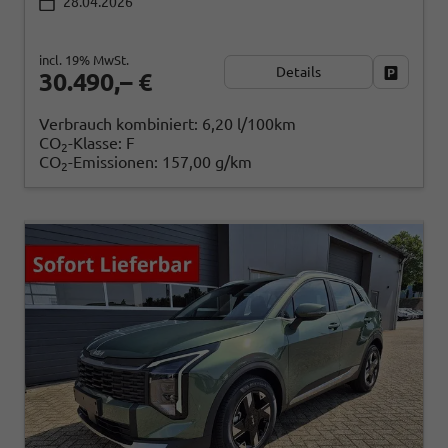
28.04.2026
incl. 19% MwSt.
Details
Fahrzeug
30.490,– €
Verbrauch kombiniert:
6,20 l/100km
CO
-Klasse:
F
2
CO
-Emissionen:
157,00 g/km
2