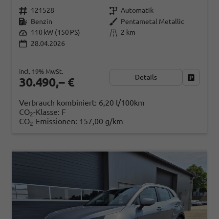
121528
Automatik
Benzin
Pentametal Metallic
110 kW (150 PS)
2 km
28.04.2026
incl. 19% MwSt.
Details
Fahrzeug
30.490,– €
Verbrauch kombiniert:
6,20 l/100km
CO
-Klasse:
F
2
CO
-Emissionen:
157,00 g/km
2