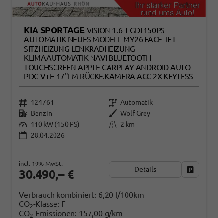
KIA SPORTAGE
VISION 1.6 T-GDI 150PS
AUTOMATIK NEUES MODELL MY26 FACELIFT
SITZHEIZUNG LENKRADHEIZUNG
KLIMAAUTOMATIK NAVI BLUETOOTH
TOUCHSCREEN APPLE CARPLAY ANDROID AUTO
PDC V+H 17"LM RÜCKF.KAMERA ACC 2X KEYLESS
124761
Automatik
Benzin
Wolf Grey
110 kW (150 PS)
2 km
28.04.2026
incl. 19% MwSt.
Details
Fahrzeug
30.490,– €
Verbrauch kombiniert:
6,20 l/100km
CO
-Klasse:
F
2
CO
-Emissionen:
157,00 g/km
2