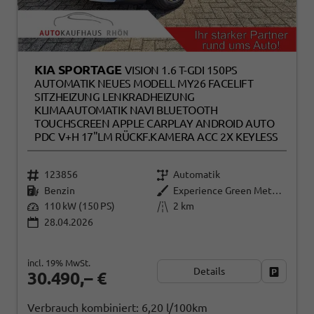
KIA SPORTAGE
VISION 1.6 T-GDI 150PS
AUTOMATIK NEUES MODELL MY26 FACELIFT
SITZHEIZUNG LENKRADHEIZUNG
KLIMAAUTOMATIK NAVI BLUETOOTH
TOUCHSCREEN APPLE CARPLAY ANDROID AUTO
PDC V+H 17"LM RÜCKF.KAMERA ACC 2X KEYLESS
123856
Automatik
Benzin
Experience Green Metallic
110 kW (150 PS)
2 km
28.04.2026
incl. 19% MwSt.
Details
Fahrzeug
30.490,– €
Verbrauch kombiniert:
6,20 l/100km