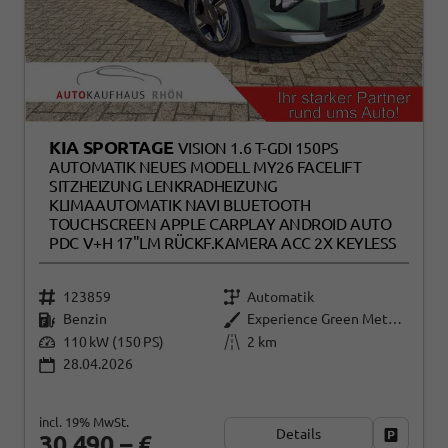
KIA SPORTAGE
VISION 1.6 T-GDI 150PS
AUTOMATIK NEUES MODELL MY26 FACELIFT
SITZHEIZUNG LENKRADHEIZUNG
KLIMAAUTOMATIK NAVI BLUETOOTH
TOUCHSCREEN APPLE CARPLAY ANDROID AUTO
PDC V+H 17"LM RÜCKF.KAMERA ACC 2X KEYLESS
123859
Automatik
Benzin
Experience Green Metallic
110 kW (150 PS)
2 km
28.04.2026
incl. 19% MwSt.
Details
Fahrzeug
30.490,– €