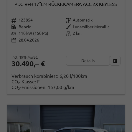
PDC V+H 17"LM RÜCKF.KAMERA ACC 2X KEYLESS
123854
Automatik
Benzin
Lunarsilber Metallic
110 kW (150 PS)
2 km
28.04.2026
incl. 19% MwSt.
Details
Fahrzeug
30.490,– €
Verbrauch kombiniert:
6,20 l/100km
CO
-Klasse:
F
2
CO
-Emissionen:
157,00 g/km
2