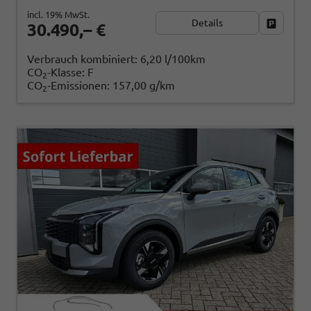
incl. 19% MwSt.
Details
Fahrzeug
30.490,– €
Verbrauch kombiniert:
6,20 l/100km
CO
-Klasse:
F
2
CO
-Emissionen:
157,00 g/km
2