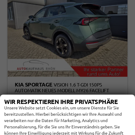
KIA SPORTAGE
VISION 1.6 T-GDI 150PS
AUTOMATIK NEUES MODELL MY26 FACELIFT
SITZHEIZUNG LENKRADHEIZUNG
WIR RESPEKTIEREN IHRE PRIVATSPHÄRE
KLIMAAUTOMATIK NAVI BLUETOOTH
TOUCHSCREEN APPLE CARPLAY ANDROID AUTO
Unsere Website setzt Cookies ein, um unsere Dienste für Sie
PDC V+H 17"LM RÜCKF.KAMERA ACC 2X KEYLESS
bereitzustellen. Hierbei berücksichtigen wir Ihre Auswahl und
verarbeiten nur die Daten für Marketing, Analytics und
Personalisierung, für die Sie uns Ihr Einverständnis geben. Sie
123858
Automatik
können Ihre Einwilligung jederzeit mit Wirkung für die Zukunft