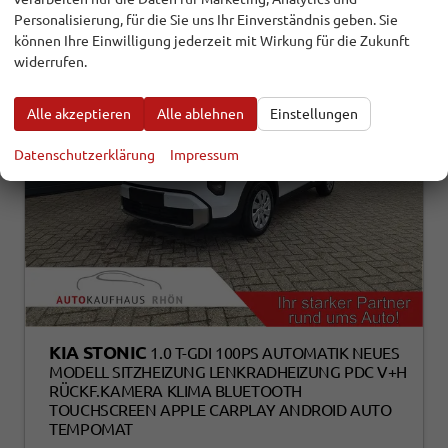
Personalisierung, für die Sie uns Ihr Einverständnis geben. Sie
können Ihre Einwilligung jederzeit mit Wirkung für die Zukunft
widerrufen.
Alle akzeptieren
Alle ablehnen
Einstellungen
Datenschutzerklärung
Impressum
KIA STONIC
1.0 T-GDI 100PS AUTOMATIK NEUES
MODELL SITZHEIZUNG LENKRADHEIZUNG PDC V+H
RÜCKF.KAMERA KLIMA BLUETOOTH
TOUCHSCREEN APPLE CARPLAY ANDROID AUTO
TEMPOMAT