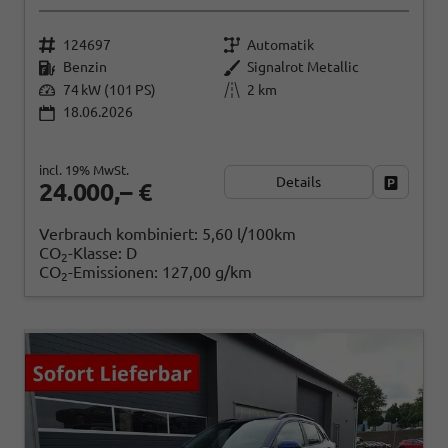
124697
Automatik
Benzin
Signalrot Metallic
74 kW (101 PS)
2 km
18.06.2026
incl. 19% MwSt.
Details
Fahrzeug
24.000,– €
Verbrauch kombiniert:
5,60 l/100km
CO
-Klasse:
D
2
CO
-Emissionen:
127,00 g/km
2