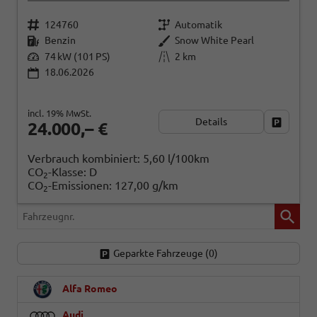
124760
Automatik
Benzin
Snow White Pearl
74 kW (101 PS)
2 km
18.06.2026
incl. 19% MwSt.
Details
Fahrzeug
24.000,– €
Verbrauch kombiniert:
5,60 l/100km
CO
-Klasse:
D
2
CO
-Emissionen:
127,00 g/km
2
Fahrzeugnr.
Geparkte Fahrzeuge (
0
)
Alfa Romeo
Audi