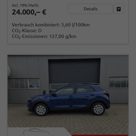
incl. 19% MwSt.
Details
Fahrzeug
24.000,– €
Verbrauch kombiniert:
5,60 l/100km
CO
-Klasse:
D
2
CO
-Emissionen:
127,00 g/km
2