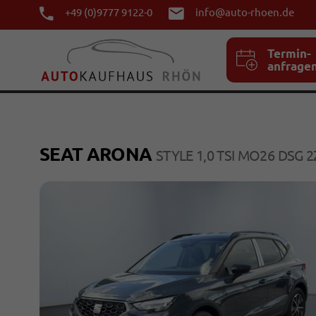
+49 (0)9777 9122-0
info@auto-rhoen.de
Termin-
anfrage
SEAT ARONA
STYLE 1,0 TSI MO26 DSG