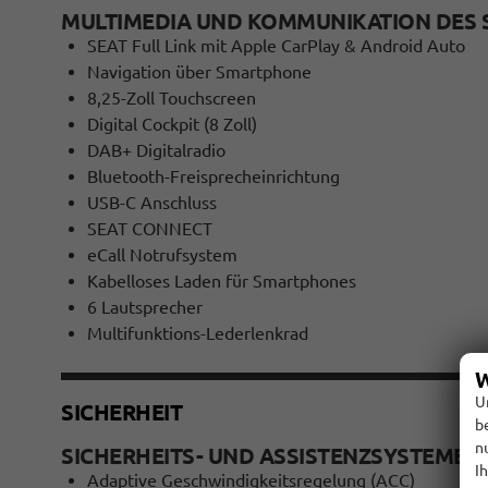
MULTIMEDIA UND KOMMUNIKATION DES 
SEAT Full Link mit Apple CarPlay & Android Auto
Navigation über Smartphone
8,25-Zoll Touchscreen
Digital Cockpit (8 Zoll)
DAB+ Digitalradio
Bluetooth-Freisprecheinrichtung
USB-C Anschluss
SEAT CONNECT
eCall Notrufsystem
Kabelloses Laden für Smartphones
6 Lautsprecher
Multifunktions-Lederlenkrad
W
U
SICHERHEIT
b
n
SICHERHEITS- UND ASSISTENZSYSTEME D
I
Adaptive Geschwindigkeitsregelung (ACC)