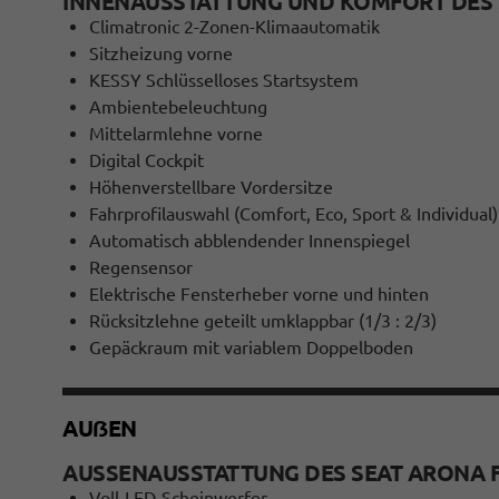
INNENAUSSTATTUNG UND KOMFORT DES 
Climatronic 2-Zonen-Klimaautomatik
Sitzheizung vorne
KESSY Schlüsselloses Startsystem
Ambientebeleuchtung
Mittelarmlehne vorne
Digital Cockpit
Höhenverstellbare Vordersitze
Fahrprofilauswahl (Comfort, Eco, Sport & Individual)
Automatisch abblendender Innenspiegel
Regensensor
Elektrische Fensterheber vorne und hinten
Rücksitzlehne geteilt umklappbar (1/3 : 2/3)
Gepäckraum mit variablem Doppelboden
AUẞEN
AUSSENAUSSTATTUNG DES SEAT ARONA F
Voll-LED-Scheinwerfer