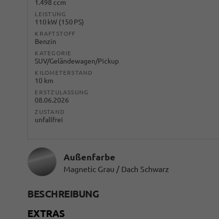
1.498 ccm
LEISTUNG
110 kW (150 PS)
KRAFTSTOFF
Benzin
KATEGORIE
SUV/Geländewagen/Pickup
KILOMETERSTAND
10 km
ERSTZULASSUNG
08.06.2026
ZUSTAND
unfallfrei
Außenfarbe
Magnetic Grau / Dach Schwarz
BESCHREIBUNG
EXTRAS