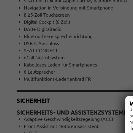
SEAT Full Link mit Apple CarPlay & Android Auto
Navigation in Verbindung mit Smartphone
8,25-Zoll Touchscreen
Digital Cockpit (8 Zoll)
DAB+ Digitalradio
Bluetooth-Freisprecheinrichtung
USB-C Anschluss
SEAT CONNECT
eCall Notrufsystem
Kabelloses Laden für Smartphones
6 Lautsprecher
Multifunktions-Lederlenkrad FR
SICHERHEIT
W
U
SICHERHEITS- UND ASSISTENZSYSTEME D
b
Adaptive Geschwindigkeitsregelung (ACC)
n
Front Assist mit Notbremsassistent
I