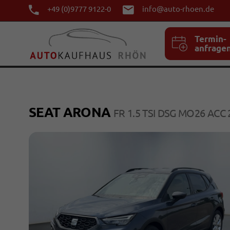
+49 (0)9777 9122-0
info@auto-rhoen.de
Termin-
anfrage
SEAT ARONA
FR 1.5 TSI DSG MO26 ACC