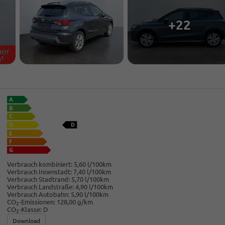
+22
Verbrauch kombiniert:
5,60 l/100km
Verbrauch Innenstadt:
7,40 l/100km
Verbrauch Stadtrand:
5,70 l/100km
Verbrauch Landstraße:
4,90 l/100km
Verbrauch Autobahn:
5,90 l/100km
CO
-Emissionen:
128,00 g/km
2
CO
-Klasse:
D
2
Download