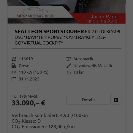
SEAT LEON SPORTSTOURER
FR 2.0 TDI KOMBI
DSG*NAVI*TEMPOMAT*KAMERA*KEYLESS-
GO*VIRTUAL COCKPIT*
116619
Automatik
Diesel
Nevadaweiß Metallic
110 kW (150 PS)
10 km
01.11.2025
incl. 19% MwSt.
Details
Fahrzeug
33.090,– €
Verbrauch kombiniert:
4,90 l/100km
CO
-Klasse:
D
2
CO
-Emissionen:
128,00 g/km
2