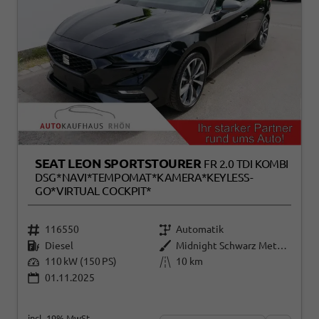
SEAT LEON SPORTSTOURER
FR 2.0 TDI KOMBI
DSG*NAVI*TEMPOMAT*KAMERA*KEYLESS-
GO*VIRTUAL COCKPIT*
116550
Automatik
Diesel
Midnight Schwarz Metallic
110 kW (150 PS)
10 km
01.11.2025
incl. 19% MwSt.