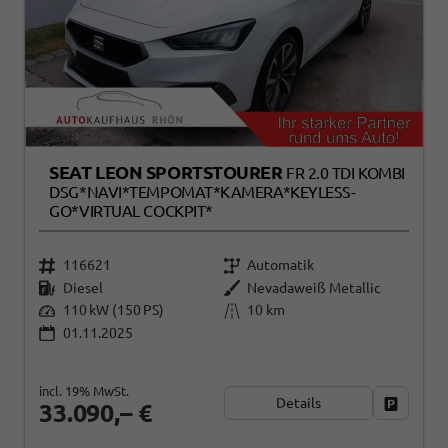
SEAT LEON SPORTSTOURER
FR 2.0 TDI KOMBI
DSG*NAVI*TEMPOMAT*KAMERA*KEYLESS-
GO*VIRTUAL COCKPIT*
116621
Automatik
Diesel
Nevadaweiß Metallic
110 kW (150 PS)
10 km
01.11.2025
incl. 19% MwSt.
Details
Fahrzeug
33.090,– €