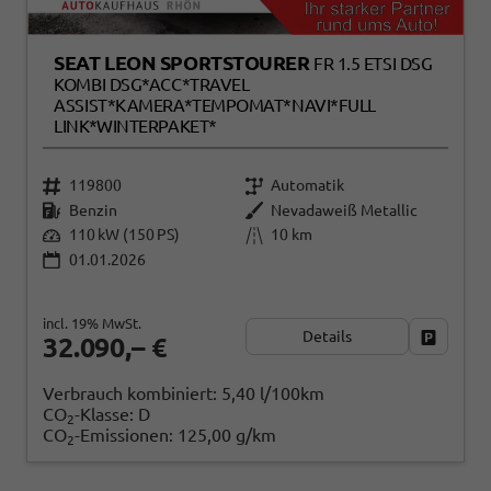
SEAT LEON SPORTSTOURER
FR 1.5 ETSI DSG
KOMBI DSG*ACC*TRAVEL
ASSIST*KAMERA*TEMPOMAT*NAVI*FULL
LINK*WINTERPAKET*
119800
Automatik
Benzin
Nevadaweiß Metallic
110 kW (150 PS)
10 km
01.01.2026
incl. 19% MwSt.
Details
Fahrzeug
32.090,– €
Verbrauch kombiniert:
5,40 l/100km
CO
-Klasse:
D
2
CO
-Emissionen:
125,00 g/km
2