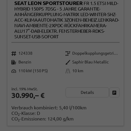
SEAT LEON SPORTSTOURER
FR 1.5 ETSI MILD-
HYBRID 150PS 7DSG - 5 JAHRE GARANTIE-
ANHÄNGERKUPPLUNG-MATRIX LED-WINTER-SHZ-
ACC-KLIMAAUTOMATIK 3ZONEN-BEHEIZ.LENKRAD-
NAVI-AMBIENTE-2XPDC-RÜCKFAHRKAMERA-
ALU17"-DAB-ELEKTR. FENSTERHEBER-RDKS-
SUNSET-USB-SOFORT
124338
Doppelkupplungsgetriebe (DSG)
Benzin
Saphir Blau Metallic
110 kW (150 PS)
10 km
incl. 19% MwSt.
Details
Fahrzeug
30.990,– €
Verbrauch kombiniert:
5,40 l/100km
CO
-Klasse:
D
2
CO
-Emissionen:
124,00 g/km
2