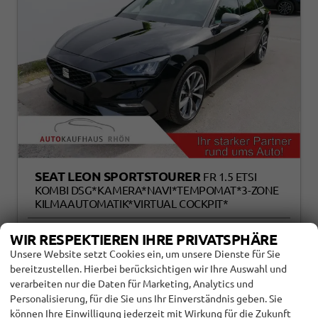
SEAT LEON SPORTSTOURER
FR 1.5 ETSI
KOMBI DSG*KAMERA*NAVI*TEMPOMAT*3-ZONE
KILMAAUTOMATIK*VIRTUAL COCKPIT*
WIR RESPEKTIEREN IHRE PRIVATSPHÄRE
118419
Automatik
Unsere Website setzt Cookies ein, um unsere Dienste für Sie
Benzin
Midnight Schwarz Metallic
bereitzustellen. Hierbei berücksichtigen wir Ihre Auswahl und
110 kW (150 PS)
10 km
verarbeiten nur die Daten für Marketing, Analytics und
01.11.2025
Personalisierung, für die Sie uns Ihr Einverständnis geben. Sie
können Ihre Einwilligung jederzeit mit Wirkung für die Zukunft