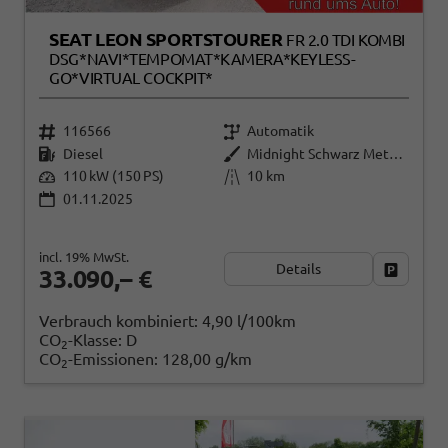
SEAT LEON SPORTSTOURER
FR 2.0 TDI KOMBI
DSG*NAVI*TEMPOMAT*KAMERA*KEYLESS-
GO*VIRTUAL COCKPIT*
116566
Automatik
Diesel
Midnight Schwarz Metallic
110 kW (150 PS)
10 km
01.11.2025
incl. 19% MwSt.
Details
Fahrzeug
33.090,– €
Verbrauch kombiniert:
4,90 l/100km
CO
-Klasse:
D
2
CO
-Emissionen:
128,00 g/km
2