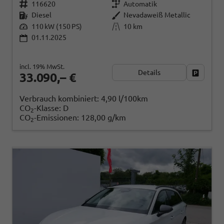
116620
Automatik
Diesel
Nevadaweiß Metallic
110 kW (150 PS)
10 km
01.11.2025
incl. 19% MwSt.
Details
Fahrzeug
33.090,– €
Verbrauch kombiniert:
4,90 l/100km
CO
-Klasse:
D
2
CO
-Emissionen:
128,00 g/km
2