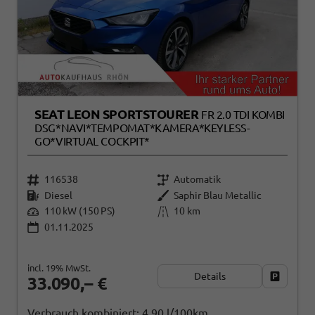
SEAT LEON SPORTSTOURER
FR 2.0 TDI KOMBI
DSG*NAVI*TEMPOMAT*KAMERA*KEYLESS-
GO*VIRTUAL COCKPIT*
116538
Automatik
Diesel
Saphir Blau Metallic
110 kW (150 PS)
10 km
01.11.2025
incl. 19% MwSt.
Details
Fahrzeug
33.090,– €
Verbrauch kombiniert:
4,90 l/100km