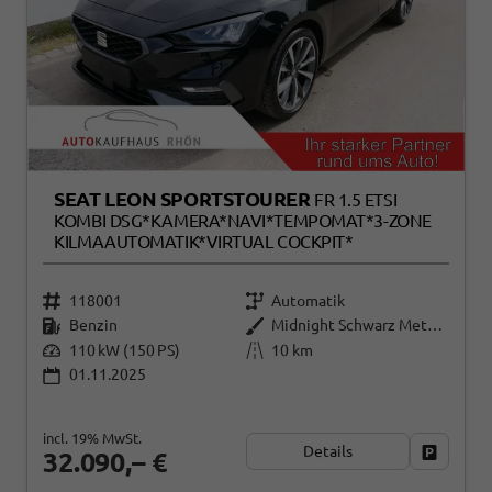
SEAT LEON SPORTSTOURER
FR 1.5 ETSI
KOMBI DSG*KAMERA*NAVI*TEMPOMAT*3-ZONE
KILMAAUTOMATIK*VIRTUAL COCKPIT*
118001
Automatik
Benzin
Midnight Schwarz Metallic
110 kW (150 PS)
10 km
01.11.2025
incl. 19% MwSt.
Details
Fahrzeug
32.090,– €