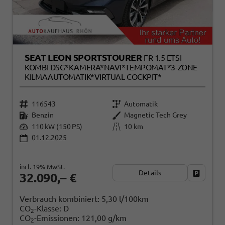
SEAT LEON SPORTSTOURER
FR 1.5 ETSI
KOMBI DSG*KAMERA*NAVI*TEMPOMAT*3-ZONE
KILMAAUTOMATIK*VIRTUAL COCKPIT*
116543
Automatik
Benzin
Magnetic Tech Grey
110 kW (150 PS)
10 km
01.12.2025
incl. 19% MwSt.
Details
Fahrzeug
32.090,– €
Verbrauch kombiniert:
5,30 l/100km
CO
-Klasse:
D
2
CO
-Emissionen:
121,00 g/km
2