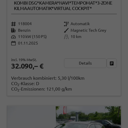
KOMBI DSG*KAMERA*NAVI*TEMPOMAT*3-ZONE
KILMAAUTOMATIK*VIRTUAL COCKPIT*
118004
Automatik
Benzin
Magnetic Tech Grey
110 kW (150 PS)
10 km
01.11.2025
incl. 19% MwSt.
Details
Fahrzeug
32.090,– €
Verbrauch kombiniert:
5,30 l/100km
CO
-Klasse:
D
2
CO
-Emissionen:
121,00 g/km
2