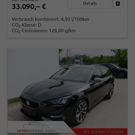
Details
Fahrzeug
33.090,– €
Verbrauch kombiniert:
4,90 l/100km
CO
-Klasse:
D
2
CO
-Emissionen:
128,00 g/km
2