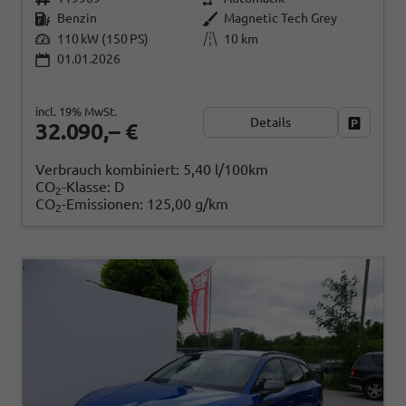
Benzin
Magnetic Tech Grey
110 kW (150 PS)
10 km
01.01.2026
incl. 19% MwSt.
Details
Fahrzeug
32.090,– €
Verbrauch kombiniert:
5,40 l/100km
CO
-Klasse:
D
2
CO
-Emissionen:
125,00 g/km
2