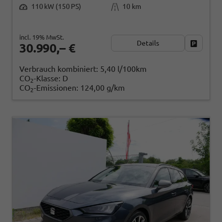
110 kW (150 PS)
10 km
incl. 19% MwSt.
Details
Fahrzeug
30.990,– €
Verbrauch kombiniert:
5,40 l/100km
CO
-Klasse:
D
2
CO
-Emissionen:
124,00 g/km
2