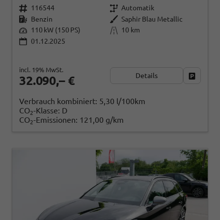
116544
Automatik
Benzin
Saphir Blau Metallic
110 kW (150 PS)
10 km
01.12.2025
incl. 19% MwSt.
Details
Fahrzeug
32.090,– €
Verbrauch kombiniert:
5,30 l/100km
CO
-Klasse:
D
2
CO
-Emissionen:
121,00 g/km
2