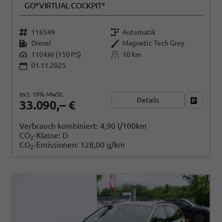
GO*VIRTUAL COCKPIT*
116549
Automatik
Diesel
Magnetic Tech Grey
110 kW (150 PS)
10 km
01.11.2025
incl. 19% MwSt.
Details
Fahrzeug
33.090,– €
Verbrauch kombiniert:
4,90 l/100km
CO
-Klasse:
D
2
CO
-Emissionen:
128,00 g/km
2