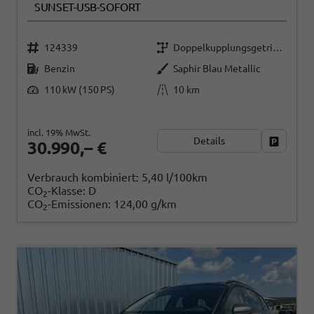
SUNSET-USB-SOFORT
124339
Doppelkupplungsgetriebe (DSG)
Benzin
Saphir Blau Metallic
110 kW (150 PS)
10 km
incl. 19% MwSt.
Details
Fahrzeug
30.990,– €
Verbrauch kombiniert:
5,40 l/100km
CO
-Klasse:
D
2
CO
-Emissionen:
124,00 g/km
2