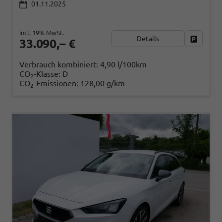
01.11.2025
incl. 19% MwSt.
Details
Fahrzeug
33.090,– €
Verbrauch kombiniert:
4,90 l/100km
CO
-Klasse:
D
2
CO
-Emissionen:
128,00 g/km
2