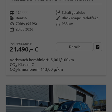
121444
Schaltgetriebe
Benzin
Black-Magic Perleffekt
70 kW (95 PS)
933 km
23.03.2026
incl. 19% MwSt.
Details
Fahrzeug
21.490,– €
Verbrauch kombiniert:
5,00 l/100km
CO
-Klasse:
C
2
CO
-Emissionen:
113,00 g/km
2