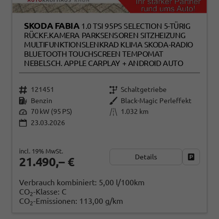
SKODA FABIA
1.0 TSI 95PS SELECTION 5-TÜRIG
RÜCKF.KAMERA PARKSENSOREN SITZHEIZUNG
MULTIFUNKTIONSLENKRAD KLIMA SKODA-RADIO
BLUETOOTH TOUCHSCREEN TEMPOMAT
NEBELSCH. APPLE CARPLAY + ANDROID AUTO
121451
Schaltgetriebe
Benzin
Black-Magic Perleffekt
70 kW (95 PS)
1.032 km
23.03.2026
incl. 19% MwSt.
Details
Fahrzeug
21.490,– €
Verbrauch kombiniert:
5,00 l/100km
CO
-Klasse:
C
2
CO
-Emissionen:
113,00 g/km
2