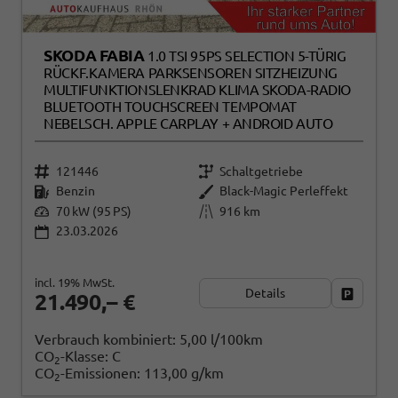
SKODA FABIA
1.0 TSI 95PS SELECTION 5-TÜRIG
RÜCKF.KAMERA PARKSENSOREN SITZHEIZUNG
MULTIFUNKTIONSLENKRAD KLIMA SKODA-RADIO
BLUETOOTH TOUCHSCREEN TEMPOMAT
NEBELSCH. APPLE CARPLAY + ANDROID AUTO
121446
Schaltgetriebe
Benzin
Black-Magic Perleffekt
70 kW (95 PS)
916 km
23.03.2026
incl. 19% MwSt.
Details
Fahrzeug
21.490,– €
Verbrauch kombiniert:
5,00 l/100km
CO
-Klasse:
C
2
CO
-Emissionen:
113,00 g/km
2