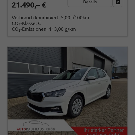
Details
Fahrzeug
21.490,– €
Verbrauch kombiniert:
5,00 l/100km
CO
-Klasse:
C
2
CO
-Emissionen:
113,00 g/km
2