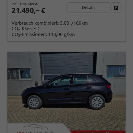
incl. 19% MwSt.
Details
Fahrzeug
21.490,– €
Verbrauch kombiniert:
5,00 l/100km
CO
-Klasse:
C
2
CO
-Emissionen:
113,00 g/km
2