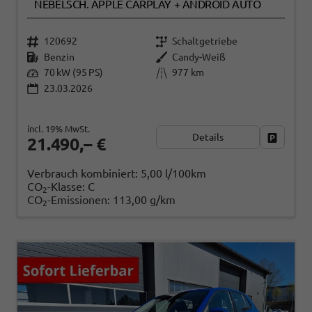
NEBELSCH. APPLE CARPLAY + ANDROID AUTO
120692
Schaltgetriebe
Benzin
Candy-Weiß
70 kW (95 PS)
977 km
23.03.2026
incl. 19% MwSt.
Details
Fahrzeug
21.490,– €
Verbrauch kombiniert:
5,00 l/100km
CO
-Klasse:
C
2
CO
-Emissionen:
113,00 g/km
2