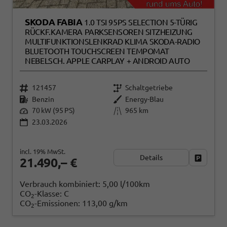
SKODA FABIA
1.0 TSI 95PS SELECTION 5-TÜRIG
RÜCKF.KAMERA PARKSENSOREN SITZHEIZUNG
MULTIFUNKTIONSLENKRAD KLIMA SKODA-RADIO
BLUETOOTH TOUCHSCREEN TEMPOMAT
NEBELSCH. APPLE CARPLAY + ANDROID AUTO
121457
Schaltgetriebe
Benzin
Energy-Blau
70 kW (95 PS)
965 km
23.03.2026
incl. 19% MwSt.
Details
Fahrzeug
21.490,– €
Verbrauch kombiniert:
5,00 l/100km
CO
-Klasse:
C
2
CO
-Emissionen:
113,00 g/km
2