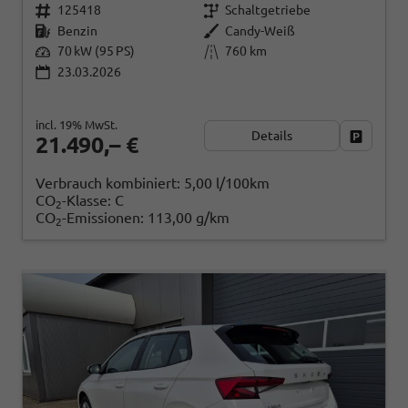
125418
Schaltgetriebe
Benzin
Candy-Weiß
70 kW (95 PS)
760 km
23.03.2026
incl. 19% MwSt.
Details
Fahrzeug
21.490,– €
Verbrauch kombiniert:
5,00 l/100km
CO
-Klasse:
C
2
CO
-Emissionen:
113,00 g/km
2