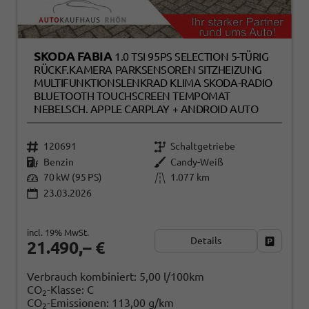
SKODA FABIA
1.0 TSI 95PS SELECTION 5-TÜRIG
RÜCKF.KAMERA PARKSENSOREN SITZHEIZUNG
MULTIFUNKTIONSLENKRAD KLIMA SKODA-RADIO
BLUETOOTH TOUCHSCREEN TEMPOMAT
NEBELSCH. APPLE CARPLAY + ANDROID AUTO
120691
Schaltgetriebe
Benzin
Candy-Weiß
70 kW (95 PS)
1.077 km
23.03.2026
incl. 19% MwSt.
Details
Fahrzeug
21.490,– €
Verbrauch kombiniert:
5,00 l/100km
CO
-Klasse:
C
2
CO
-Emissionen:
113,00 g/km
2