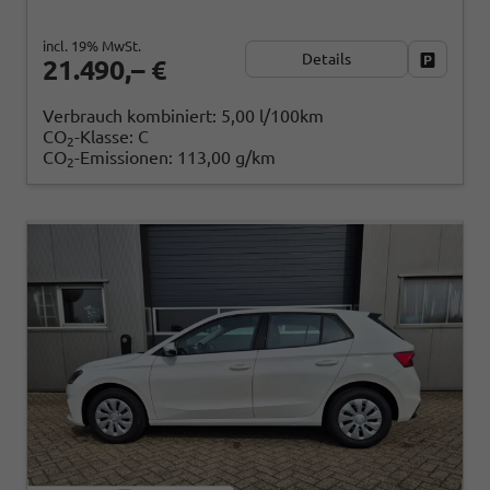
incl. 19% MwSt.
Details
Fahrzeug
21.490,– €
Verbrauch kombiniert:
5,00 l/100km
CO
-Klasse:
C
2
CO
-Emissionen:
113,00 g/km
2