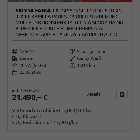
SKODA FABIA
1.0 TSI 95PS SELECTION 5-TÜRIG
RÜCKF.KAMERA PARKSENSOREN SITZHEIZUNG
MULTIFUNKTIONSLENKRAD KLIMA SKODA-RADIO
BLUETOOTH TOUCHSCREEN TEMPOMAT
NEBELSCH. APPLE CARPLAY + ANDROID AUTO
125417
Schaltgetriebe
Benzin
Candy-Weiß
70 kW (95 PS)
1.015 km
23.03.2026
incl. 19% MwSt.
Details
Fahrzeug
21.490,– €
Verbrauch kombiniert:
5,00 l/100km
CO
-Klasse:
C
2
CO
-Emissionen:
113,00 g/km
2