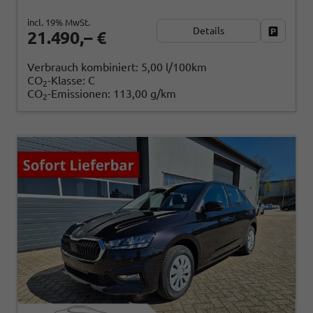
incl. 19% MwSt.
Details
Fahrzeug
21.490,– €
Verbrauch kombiniert:
5,00 l/100km
CO
-Klasse:
C
2
CO
-Emissionen:
113,00 g/km
2