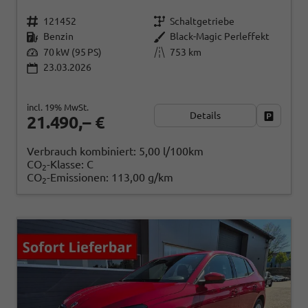
121452
Schaltgetriebe
Benzin
Black-Magic Perleffekt
70 kW (95 PS)
753 km
23.03.2026
incl. 19% MwSt.
Details
Fahrzeug
21.490,– €
Verbrauch kombiniert:
5,00 l/100km
CO
-Klasse:
C
2
CO
-Emissionen:
113,00 g/km
2