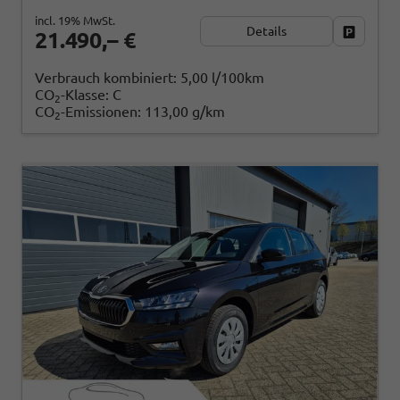
incl. 19% MwSt.
Details
Fahrzeug
21.490,– €
Verbrauch kombiniert:
5,00 l/100km
CO
-Klasse:
C
2
CO
-Emissionen:
113,00 g/km
2