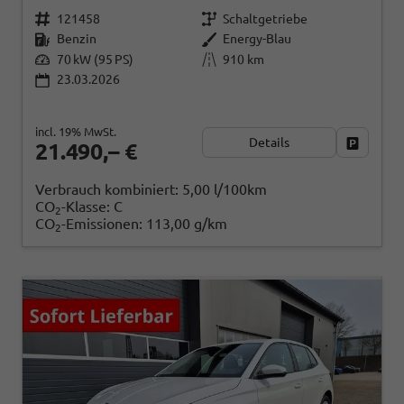
121458
Schaltgetriebe
Benzin
Energy-Blau
70 kW (95 PS)
910 km
23.03.2026
incl. 19% MwSt.
Details
Fahrzeug
21.490,– €
Verbrauch kombiniert:
5,00 l/100km
CO
-Klasse:
C
2
CO
-Emissionen:
113,00 g/km
2