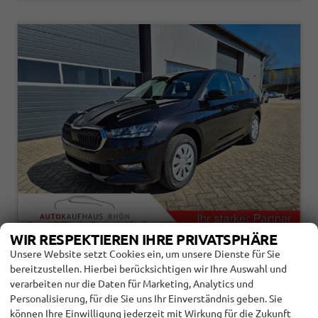
WIR RESPEKTIEREN IHRE PRIVATSPHÄRE
SKODA FABIA
1.0 TSI 95PS SELECTION 5-TÜRIG
Unsere Website setzt Cookies ein, um unsere Dienste für Sie
RÜCKF.KAMERA PARKSENSOREN SITZHEIZUNG
bereitzustellen. Hierbei berücksichtigen wir Ihre Auswahl und
MULTIFUNKTIONSLENKRAD KLIMA SKODA-RADIO
verarbeiten nur die Daten für Marketing, Analytics und
BLUETOOTH TOUCHSCREEN TEMPOMAT
Personalisierung, für die Sie uns Ihr Einverständnis geben. Sie
NEBELSCH. APPLE CARPLAY + ANDROID AUTO
können Ihre Einwilligung jederzeit mit Wirkung für die Zukunft