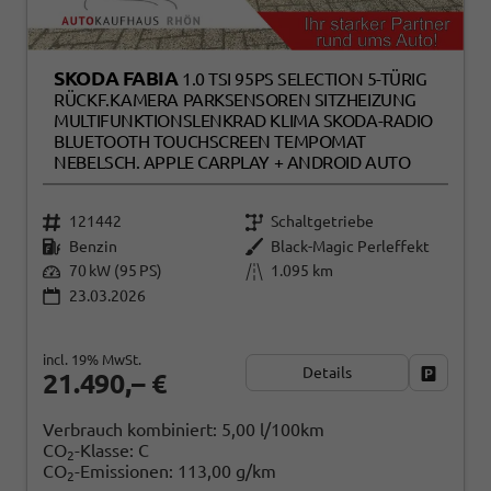
SKODA FABIA
1.0 TSI 95PS SELECTION 5-TÜRIG
RÜCKF.KAMERA PARKSENSOREN SITZHEIZUNG
MULTIFUNKTIONSLENKRAD KLIMA SKODA-RADIO
BLUETOOTH TOUCHSCREEN TEMPOMAT
NEBELSCH. APPLE CARPLAY + ANDROID AUTO
121442
Schaltgetriebe
Benzin
Black-Magic Perleffekt
70 kW (95 PS)
1.095 km
23.03.2026
incl. 19% MwSt.
Details
Fahrzeug
21.490,– €
Verbrauch kombiniert:
5,00 l/100km
CO
-Klasse:
C
2
CO
-Emissionen:
113,00 g/km
2