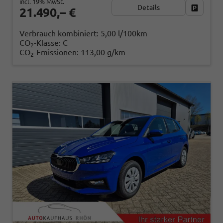
incl. 19% MwSt.
Details
Fahrzeug
21.490,– €
Verbrauch kombiniert:
5,00 l/100km
CO
-Klasse:
C
2
CO
-Emissionen:
113,00 g/km
2