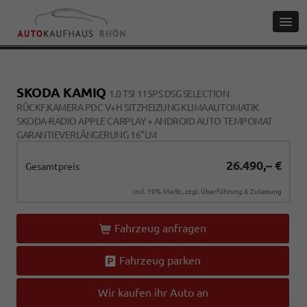
SKODA KAMIQ
1.0 TSI 115PS DSG SELECTION
RÜCKF.KAMERA PDC V+H SITZHEIZUNG KLIMAAUTOMATIK
SKODA-RADIO APPLE CARPLAY + ANDROID AUTO TEMPOMAT
GARANTIEVERLÄNGERUNG 16"LM
26.490,– €
Gesamtpreis
incl. 19% MwSt., zzgl. Überführung & Zulassung
Fahrzeug anfragen
Fahrzeug parken
Wir kaufen ihr Auto an