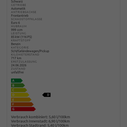
Schwarz
GETRIEBE
Automatik
ANTRIEBSACHSE
Frontantrieb
SCHADSTOFFKLASSE
Euro 6
HUBRAUM
999 ccm
LEISTUNG
85 kW (116 PS)
KRAFTSTOFF
Benzin
KATEGORIE
SUV/Geländewagen/Pickup
KILOMETERSTAND
717 km
ERSTZULASSUNG
24.06.2026
ZUSTAND
unfallfrei
Verbrauch kombiniert:
5,60 l/100km
Verbrauch Innenstadt:
6,90 l/100km
Verbrauch Stadtrand:
5,40 l/100km