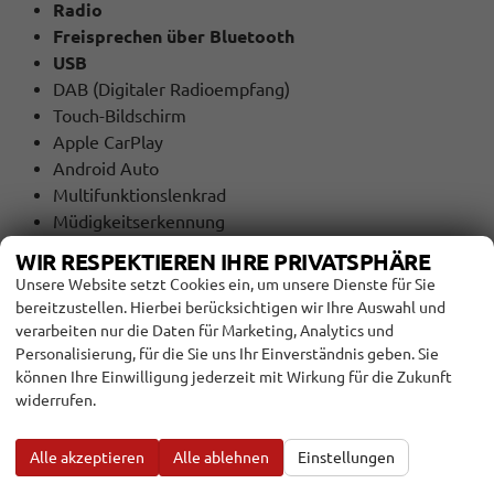
Radio
Freisprechen über Bluetooth
USB
DAB (Digitaler Radioempfang)
Touch-Bildschirm
Apple CarPlay
Android Auto
Multifunktionslenkrad
Müdigkeitserkennung
Spurhalteassistent (Lane Assist)
WIR RESPEKTIEREN IHRE PRIVATSPHÄRE
Umfeldbeobachtungssystem (Front Assist)
Unsere Website setzt Cookies ein, um unsere Dienste für Sie
Außenspiegel: elektrisch, beheizbar
bereitzustellen. Hierbei berücksichtigen wir Ihre Auswahl und
Dachreling Schwarz
verarbeiten nur die Daten für Marketing, Analytics und
Rückfahrkamera
Personalisierung, für die Sie uns Ihr Einverständnis geben. Sie
können Ihre Einwilligung jederzeit mit Wirkung für die Zukunft
Parksensoren vorne + hinten
widerrufen.
16"" LM-Felgen mit Reifen 205/60 R16
Tagfahrlicht mit LED
Alle akzeptieren
Alle ablehnen
Einstellungen
Geschwindigkeitserkennung
Garantieverlängerung: 4