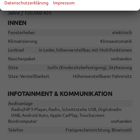
Datenschutzerklärung
Impressum
Jahre / 120.000 KM
INNEN
Fensterheber
elektrisch
Klimatisierung
Klimaautomatik
Lenkrad
in Leder, höhenverstellbar, mit Multifunktionen
Raucherpaket
vorhanden
Sitze
Isofix (Kindersitzbefestigung), Sitzheizung
Sitze: Verstellbarkeit
Höhenverstellbarer Fahrersitz
INFOTAINMENT & KOMMUNIKATION
Audioanlage
Radio/MP3-Player, Radio, Schnittstelle USB, Digitalradio
DAB, Android Auto, Apple CarPlay, Touchscreen
Bordcomputer
vorhanden
Telefon
Freisprecheinrichtung, Bluetooth