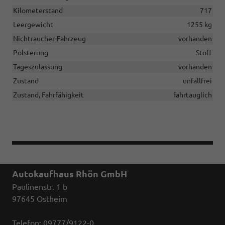
Kilometerstand
717
Leergewicht
1255 kg
Nichtraucher-Fahrzeug
vorhanden
Polsterung
Stoff
Tageszulassung
vorhanden
Zustand
unfallfrei
Zustand, Fahrfähigkeit
fahrtauglich
Autokaufhaus Rhön GmbH
Paulinenstr. 1 b
97645 Ostheim
Telefon: 09777/9122-0