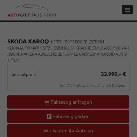
SKODA KAROQ
1.5 TSI 150PS DSG SELECTION
KLIMAAUTOMATIK SITZHEIZUNG LENKRADHEIZUNG ACC PDC V+H
RÜCKF.KAMERA ABG.SCHEIBEN APPLE CARPLAY ANDROID AUTO
17"LM
33.990,– €
Gesamtpreis
incl. 19% MwSt., zzgl. Überführung & Zulassung
Fahrzeug anfragen
Fahrzeug parken
Wir kaufen ihr Auto an