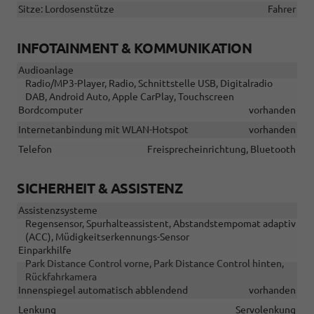
Sitze: Lordosenstütze
Fahrer
INFOTAINMENT & KOMMUNIKATION
Audioanlage
Radio/MP3-Player, Radio, Schnittstelle USB, Digitalradio
DAB, Android Auto, Apple CarPlay, Touchscreen
Bordcomputer
vorhanden
Internetanbindung mit WLAN-Hotspot
vorhanden
Telefon
Freisprecheinrichtung, Bluetooth
SICHERHEIT & ASSISTENZ
Assistenzsysteme
Regensensor, Spurhalteassistent, Abstandstempomat adaptiv
(ACC), Müdigkeitserkennungs-Sensor
Einparkhilfe
Park Distance Control vorne, Park Distance Control hinten,
Rückfahrkamera
Innenspiegel automatisch abblendend
vorhanden
Lenkung
Servolenkung