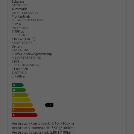
Schwarz
GETRIEBE
Automatik
ANTRIEBSACHSE
Frontantrieb
SCHADSTOFFKLASSE
Euro 6
HUBRAUM
1.498 ccm
LEISTUNG
110 kW (150 PS)
KRAFTSTOFF
Benzin
KATEGORIE
SUV/Geländewagen/Pickup
KILOMETERSTAND
826 km
ERSTZULASSUNG
21.04.2026
ZUSTAND
unfallfrei
Verbrauch kombiniert:
6,10 l/100km
Verbrauch Innenstadt:
7,90 l/100km
Verbrauch Stadtrand:
5,90 l/100km