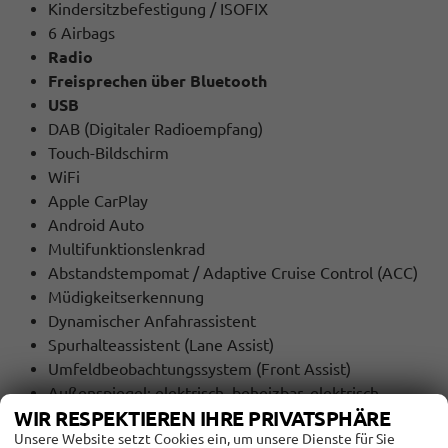
Kindersitzbefestigung / ISOFIX
6 Airbags
Radio
Freisprechen über Bluetooth
USB
DAB (Digitaler Radioempfang)
Touch-Bildschirm
WiFi
Apple CarPlay
Android Auto
Multifunktionslenkrad
Abstandstempomat / Adaptive Cruise Control (ACC)
Müdigkeitserkennung
Dynamischer Anfahrassistent
Spurhalteassistent (Lane Assist)
Umfeldbeobachtungssystem (Front Assist)
Außenspiegel: elektrisch, beheizbar, elektrisch
WIR RESPEKTIEREN IHRE PRIVATSPHÄRE
anklappbar
Unsere Website setzt Cookies ein, um unsere Dienste für Sie
Dachreling Chrom