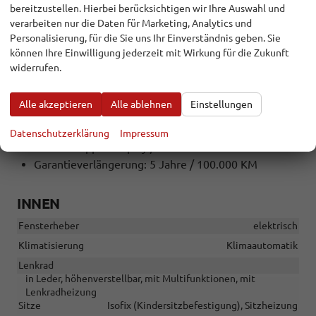
bereitzustellen. Hierbei berücksichtigen wir Ihre Auswahl und
Rückfahrkamera
verarbeiten nur die Daten für Marketing, Analytics und
Parksensoren vorne + hinten
Personalisierung, für die Sie uns Ihr Einverständnis geben. Sie
17"" LM-Felgen mit Reifen 215/55R17
können Ihre Einwilligung jederzeit mit Wirkung für die Zukunft
Nebelscheinwerfer vorne
widerrufen.
Tagfahrlicht mit LED
LED-Scheinwerfer
Alle akzeptieren
Alle ablehnen
Einstellungen
Geschwindigkeitserkennung
Navigation vorbereitet
Datenschutzerklärung
Impressum
wireless Apple Carplay / Android Auto
Garantieverlängerung: 5 Jahre / 100.000 KM
INNEN
Fensterheber
elektrisch
Klimatisierung
Klimaautomatik
Lenkrad
in Leder, höhenverstellbar, mit Multifunktionen, mit
Lenkradheizung
Sitze
Isofix (Kindersitzbefestigung), Sitzheizung