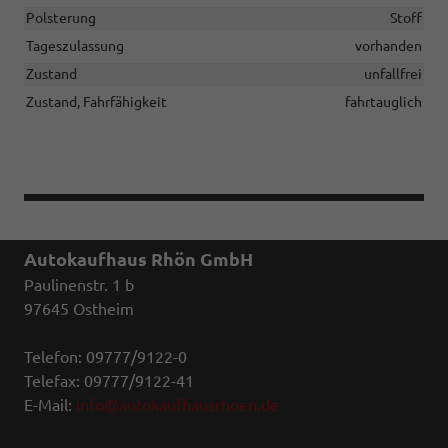
Polsterung
Stoff
Tageszulassung
vorhanden
Zustand
unfallfrei
Zustand, Fahrfähigkeit
fahrtauglich
Autokaufhaus Rhön GmbH
Paulinenstr. 1 b
97645 Ostheim
Telefon: 09777/9122-0
Telefax: 09777/9122-41
E-Mail:
info@autokaufhausrhoen.de