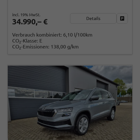
incl. 19% MwSt.
Details
Fahrzeug
34.990,– €
Verbrauch kombiniert:
6,10 l/100km
CO
-Klasse:
E
2
CO
-Emissionen:
138,00 g/km
2