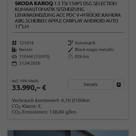
SKODA KAROQ
1.5 TSI 150PS DSG SELECTION
KLIMAAUTOMATIK SITZHEIZUNG
LENKRADHEIZUNG ACC PDC V+H RÜCKF.KAMERA
ABG.SCHEIBEN APPLE CARPLAY ANDROID AUTO
17"LM
121614
Automatik
Benzin
Black magic metallic
110 kW (150 PS)
826 km
21.04.2026
incl. 19% MwSt.
Details
Fahrzeug
33.990,– €
Verbrauch kombiniert:
6,10 l/100km
CO
-Klasse:
E
2
CO
-Emissionen:
138,00 g/km
2