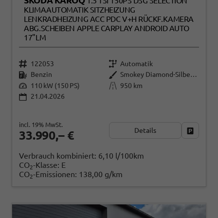
SKODA KAROQ
1.5 TSI 150PS DSG SELECTION
KLIMAAUTOMATIK SITZHEIZUNG
LENKRADHEIZUNG ACC PDC V+H RÜCKF.KAMERA
ABG.SCHEIBEN APPLE CARPLAY ANDROID AUTO
17"LM
122053
Automatik
Benzin
Smokey Diamond-Silber Metallic
110 kW (150 PS)
950 km
21.04.2026
incl. 19% MwSt.
Details
Fahrzeug
33.990,– €
Verbrauch kombiniert:
6,10 l/100km
CO
-Klasse:
E
2
CO
-Emissionen:
138,00 g/km
2