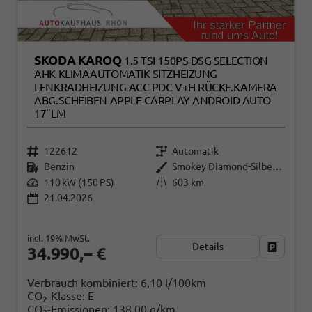
SKODA KAROQ
1.5 TSI 150PS DSG SELECTION
AHK KLIMAAUTOMATIK SITZHEIZUNG
LENKRADHEIZUNG ACC PDC V+H RÜCKF.KAMERA
ABG.SCHEIBEN APPLE CARPLAY ANDROID AUTO
17"LM
122612
Automatik
Benzin
Smokey Diamond-Silber Metallic
110 kW (150 PS)
603 km
21.04.2026
incl. 19% MwSt.
Details
Fahrzeug
34.990,– €
Verbrauch kombiniert:
6,10 l/100km
CO
-Klasse:
E
2
CO
-Emissionen:
138,00 g/km