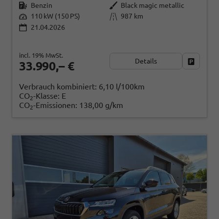
Benzin
Black magic metallic
110 kW (150 PS)
987 km
21.04.2026
incl. 19% MwSt.
Details
Fahrzeug
33.990,– €
Verbrauch kombiniert:
6,10 l/100km
CO
-Klasse:
E
2
CO
-Emissionen:
138,00 g/km
2