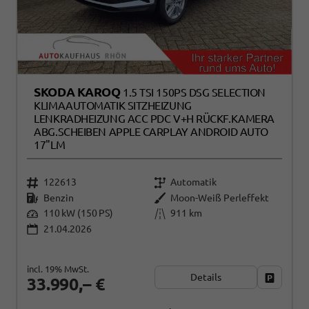
SKODA KAROQ
1.5 TSI 150PS DSG SELECTION
KLIMAAUTOMATIK SITZHEIZUNG
LENKRADHEIZUNG ACC PDC V+H RÜCKF.KAMERA
ABG.SCHEIBEN APPLE CARPLAY ANDROID AUTO
17"LM
122613
Automatik
Benzin
Moon-Weiß Perleffekt
110 kW (150 PS)
911 km
21.04.2026
incl. 19% MwSt.
Details
Fahrzeug
33.990,– €