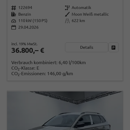
122694
Automatik
Benzin
Moon Weiß metallic
110 kW (150 PS)
622 km
29.04.2026
incl. 19% MwSt.
Details
Fahrzeug
36.800,– €
Verbrauch kombiniert:
6,40 l/100km
CO
-Klasse:
E
2
CO
-Emissionen:
146,00 g/km
2