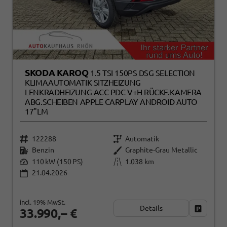
SKODA KAROQ
1.5 TSI 150PS DSG SELECTION
KLIMAAUTOMATIK SITZHEIZUNG
LENKRADHEIZUNG ACC PDC V+H RÜCKF.KAMERA
ABG.SCHEIBEN APPLE CARPLAY ANDROID AUTO
17"LM
122288
Automatik
Benzin
Graphite-Grau Metallic
110 kW (150 PS)
1.038 km
21.04.2026
incl. 19% MwSt.
Details
Fahrzeug
33.990,– €