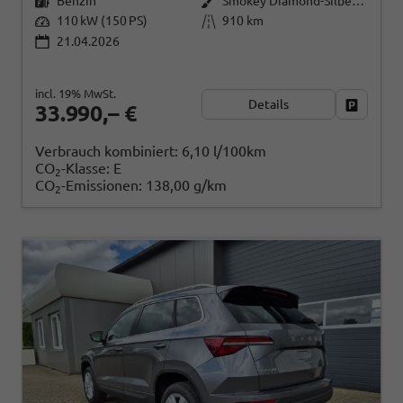
Benzin
Smokey Diamond-Silber Metallic
110 kW (150 PS)
910 km
21.04.2026
incl. 19% MwSt.
Details
Fahrzeug
33.990,– €
Verbrauch kombiniert:
6,10 l/100km
CO
-Klasse:
E
2
CO
-Emissionen:
138,00 g/km
2