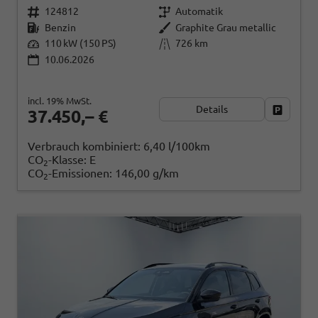
124812
Automatik
Benzin
Graphite Grau metallic
110 kW (150 PS)
726 km
10.06.2026
incl. 19% MwSt.
Details
Fahrzeug
37.450,– €
Verbrauch kombiniert:
6,40 l/100km
CO
-Klasse:
E
2
CO
-Emissionen:
146,00 g/km
2