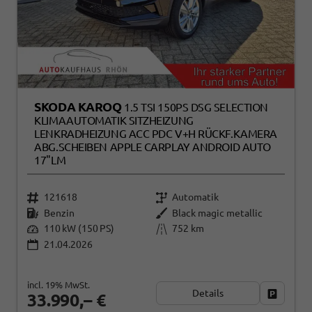
SKODA KAROQ
1.5 TSI 150PS DSG SELECTION
KLIMAAUTOMATIK SITZHEIZUNG
LENKRADHEIZUNG ACC PDC V+H RÜCKF.KAMERA
ABG.SCHEIBEN APPLE CARPLAY ANDROID AUTO
17"LM
121618
Automatik
Benzin
Black magic metallic
110 kW (150 PS)
752 km
21.04.2026
incl. 19% MwSt.
Details
Fahrzeug
33.990,– €