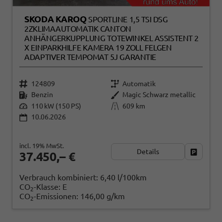
SKODA KAROQ
SPORTLINE 1,5 TSI DSG
2ZKLIMAAUTOMATIK CANTON
ANHÄNGERKUPPLUNG TOTEWINKEL ASSISTENT 2
X EINPARKHILFE KAMERA 19 ZOLL FELGEN
ADAPTIVER TEMPOMAT 5J GARANTIE
124809
Automatik
Benzin
Magic Schwarz metallic
110 kW (150 PS)
609 km
10.06.2026
incl. 19% MwSt.
Details
Fahrzeug
37.450,– €
Verbrauch kombiniert:
6,40 l/100km
CO
-Klasse:
E
2
CO
-Emissionen:
146,00 g/km
2