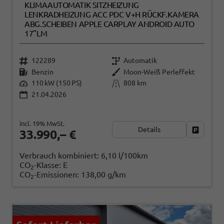
KLIMAAUTOMATIK SITZHEIZUNG
LENKRADHEIZUNG ACC PDC V+H RÜCKF.KAMERA
ABG.SCHEIBEN APPLE CARPLAY ANDROID AUTO
17"LM
122289
Automatik
Benzin
Moon-Weiß Perleffekt
110 kW (150 PS)
808 km
21.04.2026
incl. 19% MwSt.
Details
Fahrzeug
33.990,– €
Verbrauch kombiniert:
6,10 l/100km
CO
-Klasse:
E
2
CO
-Emissionen:
138,00 g/km
2