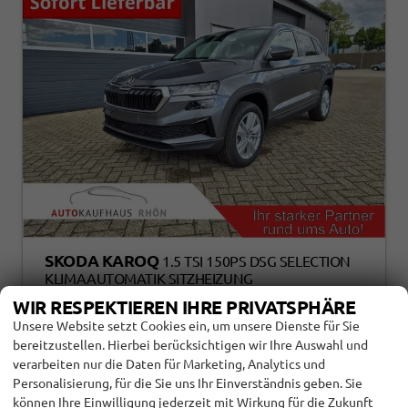
SKODA KAROQ
1.5 TSI 150PS DSG SELECTION
KLIMAAUTOMATIK SITZHEIZUNG
LENKRADHEIZUNG ACC PDC V+H RÜCKF.KAMERA
WIR RESPEKTIEREN IHRE PRIVATSPHÄRE
ABG.SCHEIBEN APPLE CARPLAY ANDROID AUTO
Unsere Website setzt Cookies ein, um unsere Dienste für Sie
17"LM
bereitzustellen. Hierbei berücksichtigen wir Ihre Auswahl und
verarbeiten nur die Daten für Marketing, Analytics und
122290
Automatik
Personalisierung, für die Sie uns Ihr Einverständnis geben. Sie
Benzin
Graphite-Grau Metallic
können Ihre Einwilligung jederzeit mit Wirkung für die Zukunft