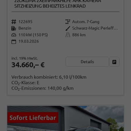
2ZOKLIMA 2XEINPARKHILFE AHK KAMERA
SITZHEIZUNG BEHEIZTES LENKRAD
122695
Autom. 7-Gang
Benzin
Schwarz-Magic Perleffekt
110 kW (150 PS)
886 km
19.03.2026
incl. 19% MwSt.
Details
Fahrzeug
34.660,– €
Verbrauch kombiniert:
6,10 l/100km
CO
-Klasse:
E
2
CO
-Emissionen:
140,00 g/km
2