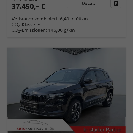
Details
Fahrzeug
37.450,– €
Verbrauch kombiniert:
6,40 l/100km
CO
-Klasse:
E
2
CO
-Emissionen:
146,00 g/km
2