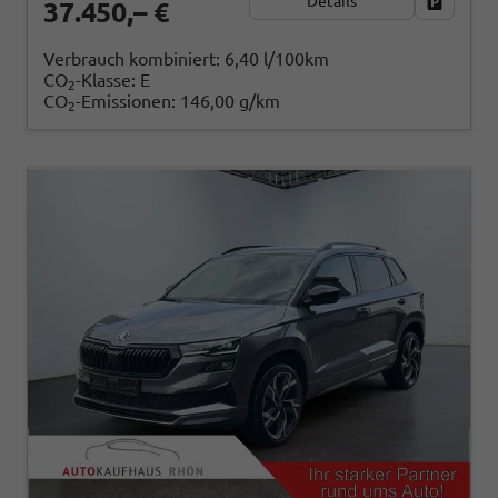
Details
Fahrzeug
37.450,– €
Verbrauch kombiniert:
6,40 l/100km
CO
-Klasse:
E
2
CO
-Emissionen:
146,00 g/km
2