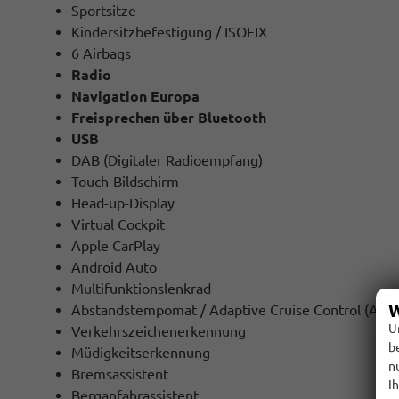
Sportsitze
Kindersitzbefestigung / ISOFIX
6 Airbags
Radio
Navigation Europa
Freisprechen über Bluetooth
USB
DAB (Digitaler Radioempfang)
Touch-Bildschirm
Head-up-Display
Virtual Cockpit
Apple CarPlay
Android Auto
Multifunktionslenkrad
W
Abstandstempomat / Adaptive Cruise Control (ACC
U
Verkehrszeichenerkennung
b
Müdigkeitserkennung
n
Bremsassistent
I
Berganfahrassistent