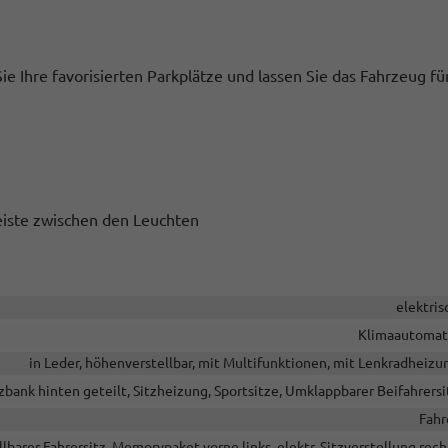
Sie Ihre favorisierten Parkplätze und lassen Sie das Fahrzeug fü
eiste zwischen den Leuchten
elektris
Klimaautomat
in Leder, höhenverstellbar, mit Multifunktionen, mit Lenkradheizu
tzbank hinten geteilt, Sitzheizung, Sportsitze, Umklappbarer Beifahrersi
Fahr
llbarer Fahrersitz, Memorypaket vorne links, elektr. Sitzverstellung rech