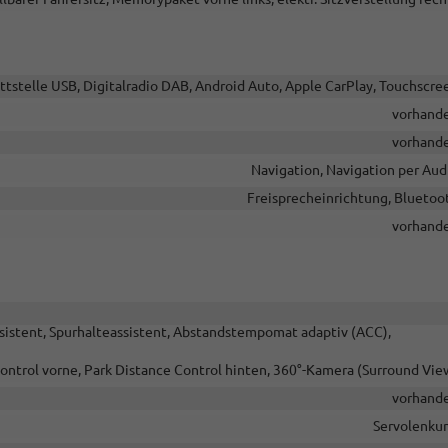
ttstelle USB, Digitalradio DAB, Android Auto, Apple CarPlay, Touchscre
vorhand
vorhand
Navigation, Navigation per Aud
Freisprecheinrichtung, Bluetoo
vorhand
sistent, Spurhalteassistent, Abstandstempomat adaptiv (ACC),
ontrol vorne, Park Distance Control hinten, 360°-Kamera (Surround Vie
vorhand
Servolenku