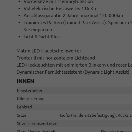
Vordersitze mit Memoryfunktion
Vollelektrische Reichweite: 116 Km
Anschlussgarantie 2 Jahre, maximal 120.000km
Trainiertes Parken (Trained Park Assist): Speichern 
Sie einparken.
Licht & Sicht Plus:
Matrix-LED-Hauptscheinwerfer
Frontgrill mit horizontalem Lichtband
LED-Heckleuchten mit animierten Blinkern und roter L
Dynamischer Fernlichtassistent (Dynamic Light Assist)
INNEN
Fensterheber
Klimatisierung
Lenkrad
Sitze
Isofix (Kindersitzbefestigung), Rücksi
Sitze: Lordosenstütze
Sitze: Verstellbarkeit
Elektrisch verste