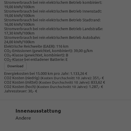
Stromverbrauch bei rein elektrischem Betrieb kombiniert:
19,00 kWh/100km
Stromverbrauch bei rein elektrischem Betrieb Innenstadt:
19,00 kWh/100km
Stromverbrauch bei rein elektrischem Betrieb Stadtrand:
16,00 kWh/100km
Stromverbrauch bei rein elektrischem Betrieb Landstraße:
17,30 kWh/100km
Stromverbrauch bei rein elektrischem Betrieb Autobahn:
24,00 kWh/100km
Elektrische Reichweite (EAER):
116 km
CO
-Emissionen (gewichtet, kombiniert):
39,00 g/km
2
CO
-Klasse (gewichtet, kombiniert):
B
2
CO
-Klasse bei entladener Batterie:
E
2
Download
Energiekosten bei 15.000 km pro Jahr:
1.133,26 €
CO2 Kosten (niedrig)
:
351,- €
(Kosten Durchschnitt 10 Jahre)
CO2 Kosten (mittel)
:
833,62 €
(Kosten Durchschnitt 10 Jahre)
CO2 Kosten (hoch)
:
1.287,- €
(Kosten Durchschnitt 10 Jahre)
Jahressteuer:
30,- €
Innenausstattung
Andere