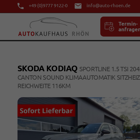
+49 (0)9777 9122-0
info@auto-rhoen.de
Termin-
anfrage
SKODA KODIAQ
SPORTLINE 1.5 TSI 
CANTON SOUND KLIMAAUTOMATIK SITZHEIZ
REICHWEITE 116KM