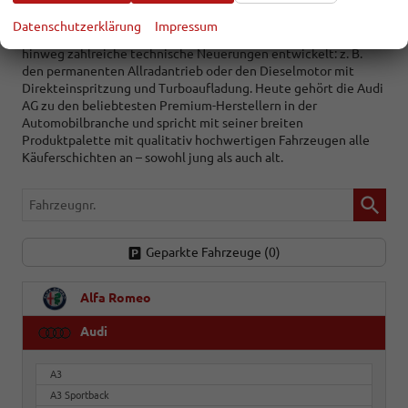
Audi NSU Auto Union AG, welche 1985 letztendlich zur AUDI
AG umbenannt wurde. Audi verkörpert seinen Leitsatz
Datenschutzerklärung
Impressum
„Vorsprung durch Technik“ perfekt und hat über Jahrzehnte
hinweg zahlreiche technische Neuerungen entwickelt: z. B.
den permanenten Allradantrieb oder den Dieselmotor mit
Direkteinspritzung und Turboaufladung. Heute gehört die Audi
AG zu den beliebtesten Premium-Herstellern in der
Automobilbranche und spricht mit seiner breiten
Produktpalette mit qualitativ hochwertigen Fahrzeugen alle
Käuferschichten an – sowohl jung als auch alt.
Fahrzeugnr.
Geparkte Fahrzeuge (
0
)
Alfa Romeo
Audi
A3
A3 Sportback