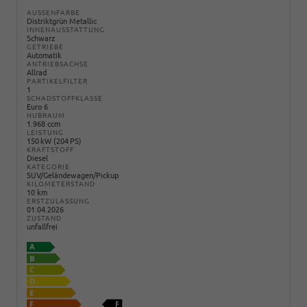
AUSSENFARBE
Distriktgrün Metallic
INNENAUSSTATTUNG
Schwarz
GETRIEBE
Automatik
ANTRIEBSACHSE
Allrad
PARTIKELFILTER
1
SCHADSTOFFKLASSE
Euro 6
HUBRAUM
1.968 ccm
LEISTUNG
150 kW (204 PS)
KRAFTSTOFF
Diesel
KATEGORIE
SUV/Geländewagen/Pickup
KILOMETERSTAND
10 km
ERSTZULASSUNG
01.04.2026
ZUSTAND
unfallfrei