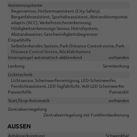
Assistenzsysteme
Regensensor, Notbremsassistent (City-Safety),
Berganfahrassistent, Spurhalteassistent, Abstandstempomat
adaptiv (ACC), Verkehrzeichenerkennung,
Müdigkeitserkennungs-Sensor, Notrufsystem,
Abstandswarner, Geschwindigkeitsbegrenzer
Einparkhilfe
Selbstlenkendes System, Park Distance Control vorne, Park
Distance Control hinten, Rückfahrkamera
Innenspiegel automatisch abblendend
vorhanden
Lenkung
Servolenkung
Lichttechnik
Lichtsensor, Scheinwerferreinigung, LED-Scheinwerfer,
Fernlichtassistent, LED-Tagfahrlicht, Voll-LED Scheinwerfer
Pannenhilfe
Pannenkit
Start/Stop-Automatik
vorhanden
Zentralverriegelung
Zentralverriegelung mit Funkfernbedienung
AUSSEN
Anhängerkupplung
Schwenkbar