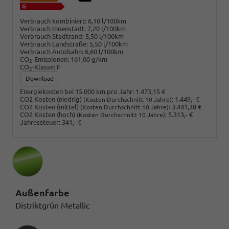
Verbrauch kombiniert:
6,10 l/100km
Verbrauch Innenstadt:
7,20 l/100km
Verbrauch Stadtrand:
5,50 l/100km
Verbrauch Landstraße:
5,50 l/100km
Verbrauch Autobahn:
6,60 l/100km
CO
-Emissionen:
161,00 g/km
2
CO
-Klasse:
F
2
Download
Energiekosten bei 15.000 km pro Jahr:
1.473,15 €
CO2 Kosten (niedrig)
:
1.449,- €
(Kosten Durchschnitt 10 Jahre)
CO2 Kosten (mittel)
:
3.441,38 €
(Kosten Durchschnitt 10 Jahre)
CO2 Kosten (hoch)
:
5.313,- €
(Kosten Durchschnitt 10 Jahre)
Jahressteuer:
341,- €
Außenfarbe
Distriktgrün Metallic