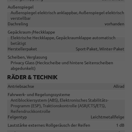
Außenspiegel
Außenspiegel elektrisch anklappbar, Außenspiegel elektrisch
verstellbar
Dachreling
vorhanden
Gepäckraum-/Heckklappe
Elektrische Heckklappe, Gepäckraumklappe automatisch
betätigt
Herstellerpaket
Sport-Paket, Winter-Paket
Scheiben, Verglasung
Privacy Glass (Heckscheibe und hintere Seitenscheiben
abgedunkelt)
RÄDER & TECHNIK
Antriebsachse
Allrad
Fahrwerk- und Regelungssysteme
Antiblockiersystem (ABS), Elektronisches Stabilitäts-
Programm (ESP), Traktionskontrolle (ASR/CTS/ETS),
Reifendruckkontrolle
Felgentyp
Leichtmetallfelge
Lautstärke externes Rollgeräusch der Reifen
1 dB