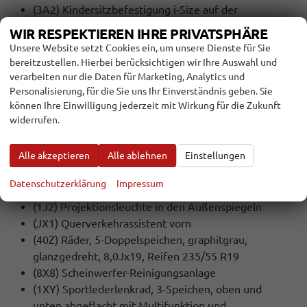
(3A2) Kindersitzbefestigung i-Size auf der
Beifahrerseite und i-Size und Top Tether auf den
WIR RESPEKTIEREN IHRE PRIVATSPHÄRE
äußeren Fondsitzen
Unsere Website setzt Cookies ein, um unsere Dienste für Sie
(98G) Klimatisierungspaket
bereitzustellen. Hierbei berücksichtigen wir Ihre Auswahl und
(98B) Komfortpaket
verarbeiten nur die Daten für Marketing, Analytics und
(8VP) LED-Heckleuchten pro
Personalisierung, für die Sie uns Ihr Einverständnis geben. Sie
können Ihre Einwilligung jederzeit mit Wirkung für die Zukunft
(8IY) LED-Scheinwerfer plus
widerrufen.
(N1D) Leder/Kunstleder-Kombination mit S-Prägung
(PYG) MMI experience plus
Alle akzeptieren
Alle ablehnen
Einstellungen
(98R) MMI experience plus
(8J5) Notbremsassistent vorn
Datenschutzerklärung
Impressum
(FT1) Parkassistent plus
(1J2) Projektionsleuchte in den Außenspiegeln
(JX1) Querverkehrassistent vorn
(40Z) Räder, 5-Doppelspeichen, graphitgrau,
glanzgedreht, 8,0Jx19, Reifen 235/55 R19
(8X8) Scheinwerfer-Reinigungsanlage
(1XY) Sportlederlenkrad, 3-Speichen, oben und
unten abgeflacht mit Multifunktion und