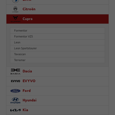
Citroën
Cupra
Formentor
Formentor VZ5
Leon
Leon Sportstourer
Tavascan
Terramar
Dacia
EVYVO
Ford
Hyundai
Kia