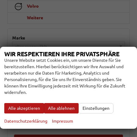
Volvo
Weitere
Marke
alles ausgewählt
WIR RESPEKTIEREN IHRE PRIVATSPHÄRE
Unsere Website setzt Cookies ein, um unsere Dienste für Sie
Modell
bereitzustellen. Hierbei berücksichtigen wir Ihre Auswahl und
alles ausgewählt
verarbeiten nur die Daten für Marketing, Analytics und
Personalisierung, für die Sie uns Ihr Einverständnis geben. Sie
Kraftstoffart
können Ihre Einwilligung jederzeit mit Wirkung für die Zukunft
widerrufen.
alles ausgewählt
Alle akzeptieren
Alle ablehnen
Einstellungen
Getriebeart
alles ausgewählt
Datenschutzerklärung
Impressum