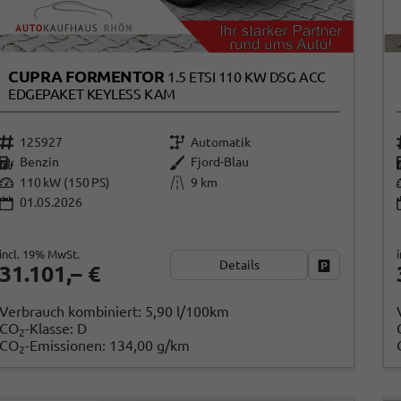
CUPRA FORMENTOR
1.5 ETSI 110 KW DSG ACC
EDGEPAKET KEYLESS KAM
125927
Automatik
Benzin
Fjord-Blau
110 kW (150 PS)
9 km
01.05.2026
incl. 19% MwSt.
Details
Fahrzeug par
31.101,– €
Verbrauch kombiniert:
5,90 l/100km
CO
-Klasse:
D
2
CO
-Emissionen:
134,00 g/km
2