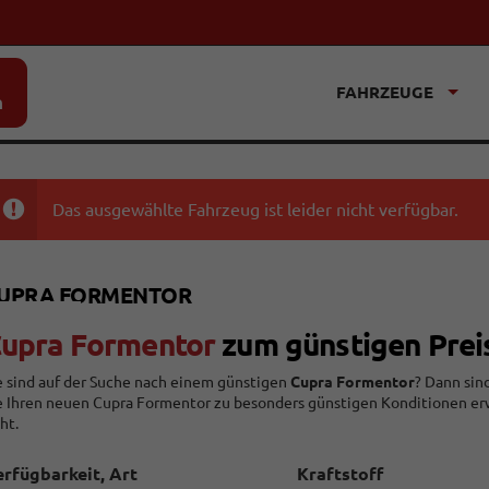
FAHRZEUGE
n
Das ausgewählte Fahrzeug ist leider nicht verfügbar.
UPRA FORMENTOR
upra Formentor
zum günstigen Prei
e sind auf der Suche nach einem günstigen
Cupra Formentor
? Dann sin
e Ihren neuen Cupra Formentor zu besonders
günstigen
Konditionen erw
ht.
rfügbarkeit, Art
Kraftstoff