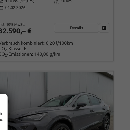
110 kW (150 PS)
10 km
01.02.2026
incl. 19% MwSt.
Details
ken
Fahrzeug park
32.590,– €
Verbrauch kombiniert:
6,20 l/100km
CO
-Klasse:
E
2
CO
-Emissionen:
140,00 g/km
2
en
ns