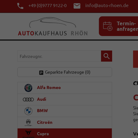
+49 (0)9777 9122-0
info@auto-rhoen.de
Termin-
anfrage
Fahrzeugnr.
Geparkte Fahrzeuge (
0
)
C
Alfa Romeo
C
Audi
Si
BMW
Si
ge
Citroën
Ve
Cupra