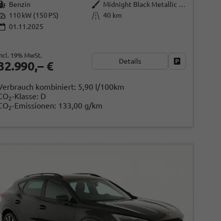
Benzin
Midnight Black Metallic (0E)
110 kW (150 PS)
40 km
01.11.2025
incl. 19% MwSt.
Details
Fahrzeug park
32.990,– €
ken
Verbrauch kombiniert:
5,90 l/100km
CO
-Klasse:
D
2
CO
-Emissionen:
133,00 g/km
2