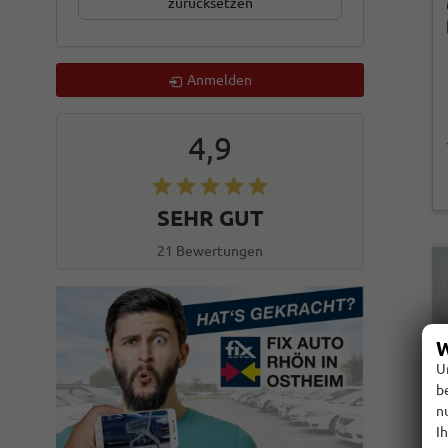
zurücksetzen
Anmelden
4,9
SEHR GUT
21 Bewertungen
W
U
b
n
I