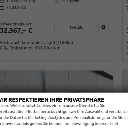
110 kW (150 PS)
15.700 km
25.03.2025
Differenzbesteuert
Details
Fahrzeug par
32.367,– €
Verbrauch kombiniert:
5,80 l/100km
CO
-Emissionen:
131,00 g/km
2
IR RESPEKTIEREN IHRE PRIVATSPHÄRE
nsere Website setzt Cookies ein, um unsere Dienste für Sie
ereitzustellen. Hierbei berücksichtigen wir Ihre Auswahl und verarbeit
ur die Daten für Marketing, Analytics und Personalisierung, für die Sie u
hr Einverständnis geben. Sie können Ihre Einwilligung jederzeit mit