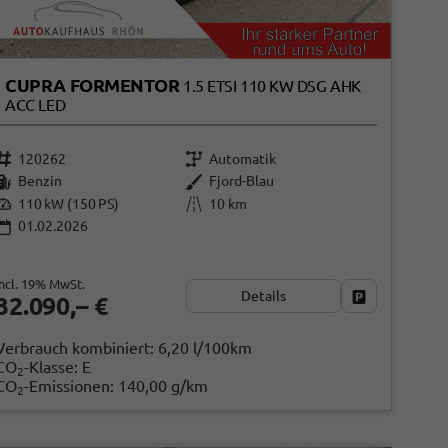
CUPRA FORMENTOR
1.5 ETSI 110 KW DSG AHK
ACC LED
120262
Automatik
Benzin
Fjord-Blau
110 kW (150 PS)
10 km
01.02.2026
incl. 19% MwSt.
Details
ken
Fahrzeug park
32.090,– €
Verbrauch kombiniert:
6,20 l/100km
CO
-Klasse:
E
2
CO
-Emissionen:
140,00 g/km
2