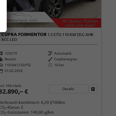
CUPRA FORMENTOR
1.5 ETSI 110 KW DSG AHK
ACC LED
120270
Automatik
Benzin
Graphenegrau
110 kW (150 PS)
10 km
01.02.2026
incl. 19% MwSt.
Details
ken
Fahrzeug park
32.890,– €
Verbrauch kombiniert:
6,20 l/100km
CO
-Klasse:
E
2
CO
-Emissionen:
140,00 g/km
2