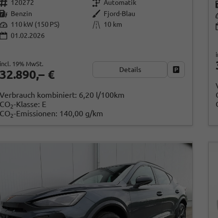
120272
Automatik
Benzin
Fjord-Blau
110 kW (150 PS)
10 km
01.02.2026
incl. 19% MwSt.
Details
Fahrzeug par
32.890,– €
Verbrauch kombiniert:
6,20 l/100km
CO
-Klasse:
E
2
CO
-Emissionen:
140,00 g/km
2