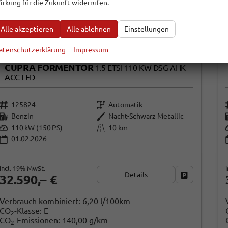
irkung für die Zukunft widerrufen.
Alle akzeptieren
Alle ablehnen
Einstellungen
atenschutzerklärung
Impressum
CUPRA FORMENTOR
1.5 ETSI 110 KW DSG AHK
ACC LED
125824
Automatik
Benzin
Nacht-Schwarz Metallic
110 kW (150 PS)
10 km
01.02.2026
incl. 19% MwSt.
Details
Fahrzeug par
32.590,– €
Verbrauch kombiniert:
6,20 l/100km
CO
-Klasse:
E
2
CO
-Emissionen:
140,00 g/km
2