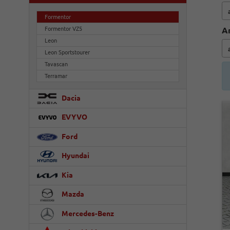
Formentor
Formentor VZ5
A
Leon
Leon Sportstourer
Tavascan
Terramar
Dacia
EVYVO
Ford
Hyundai
Kia
Mazda
Mercedes-Benz