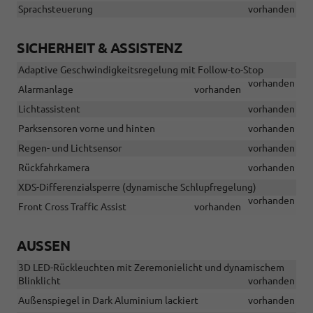
Sprachsteuerung
vorhanden
SICHERHEIT & ASSISTENZ
Adaptive Geschwindigkeitsregelung mit Follow-to-Stop
vorhanden
Alarmanlage
vorhanden
Lichtassistent
vorhanden
Parksensoren vorne und hinten
vorhanden
Regen- und Lichtsensor
vorhanden
Rückfahrkamera
vorhanden
XDS-Differenzialsperre (dynamische Schlupfregelung)
vorhanden
Front Cross Traffic Assist
vorhanden
AUSSEN
3D LED-Rückleuchten mit Zeremonielicht und dynamischem
Blinklicht
vorhanden
Außenspiegel in Dark Aluminium lackiert
vorhanden