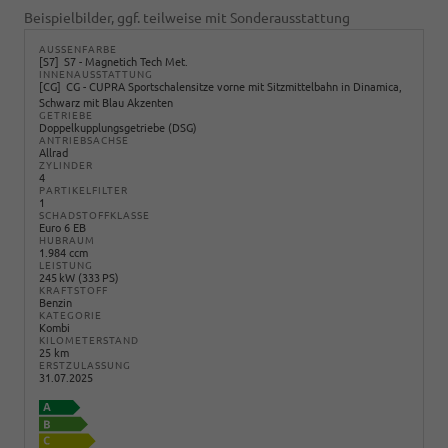
Beispielbilder, ggf. teilweise mit Sonderausstattung
AUSSENFARBE
S7
S7 - Magnetich Tech Met.
INNENAUSSTATTUNG
CG
CG - CUPRA Sportschalensitze vorne mit Sitzmittelbahn in Dinamica,
Schwarz mit Blau Akzenten
GETRIEBE
Doppelkupplungsgetriebe (DSG)
ANTRIEBSACHSE
Allrad
ZYLINDER
4
PARTIKELFILTER
1
SCHADSTOFFKLASSE
Euro 6 EB
HUBRAUM
1.984 ccm
LEISTUNG
245 kW (333 PS)
KRAFTSTOFF
Benzin
KATEGORIE
Kombi
KILOMETERSTAND
25 km
ERSTZULASSUNG
31.07.2025