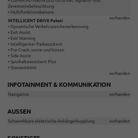
• CUPRA HD Matrix LED Ultra inkl. Signatur- und
Zeremoniebeleuchtung
• Multifunktionskamera
vorhanden
INTELLIGENT DRIVE Paket:
• Dynamische Verkehrszeichenerkennung
• Exit Assist
• Exit Warning
• Intelligenter Parkassistent
• Pre-Crash, vorne und hinten
• Side Assist
• Spurhalteassistent Plus
• Stauassistent
vorhanden
INFOTAINMENT & KOMMUNIKATION
Navigation
vorhanden
AUSSEN
Schwenkbare elektrische Anhängerkupplung
vorhanden