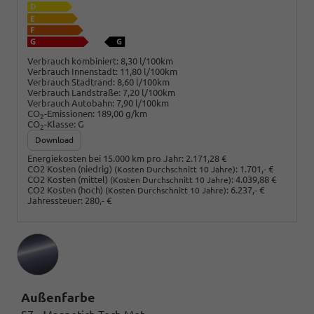
Verbrauch kombiniert:
8,30 l/100km
Verbrauch Innenstadt:
11,80 l/100km
Verbrauch Stadtrand:
8,60 l/100km
Verbrauch Landstraße:
7,20 l/100km
Verbrauch Autobahn:
7,90 l/100km
CO
-Emissionen:
189,00 g/km
2
CO
-Klasse:
G
2
Download
Energiekosten bei 15.000 km pro Jahr:
2.171,28 €
CO2 Kosten (niedrig)
:
1.701,- €
(Kosten Durchschnitt 10 Jahre)
CO2 Kosten (mittel)
:
4.039,88 €
(Kosten Durchschnitt 10 Jahre)
CO2 Kosten (hoch)
:
6.237,- €
(Kosten Durchschnitt 10 Jahre)
Jahressteuer:
280,- €
Außenfarbe