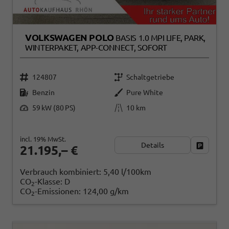
VOLKSWAGEN POLO
BASIS 1.0 MPI LIFE, PARK,
WINTERPAKET, APP-CONNECT, SOFORT
124807
Schaltgetriebe
Benzin
Pure White
59 kW (80 PS)
10 km
incl. 19% MwSt.
Details
Fahrzeug
21.195,– €
Verbrauch kombiniert:
5,40 l/100km
CO
-Klasse:
D
2
CO
-Emissionen:
124,00 g/km
2