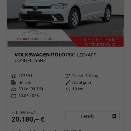
VOLKSWAGEN POLO
PDC+LED+APP
CONNECT+SHZ
123391
Schalt. 5-Gang
Benzin
Ascotgrau
59 kW (80 PS)
10 km
10.06.2026
incl. 19% MwSt.
Details
Fahrzeug
20.180,– €