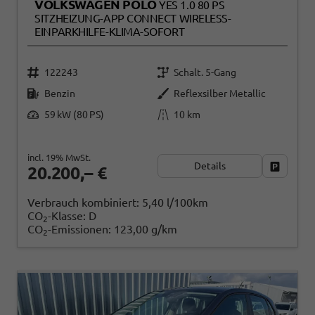
VOLKSWAGEN POLO
YES 1.0 80 PS
SITZHEIZUNG-APP CONNECT WIRELESS-
EINPARKHILFE-KLIMA-SOFORT
122243
Schalt. 5-Gang
Benzin
Reflexsilber Metallic
59 kW (80 PS)
10 km
incl. 19% MwSt.
Details
Fahrzeug
20.200,– €
Verbrauch kombiniert:
5,40 l/100km
CO
-Klasse:
D
2
CO
-Emissionen:
123,00 g/km
2