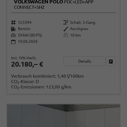
VOLKSWAGEN POLO
PDC+LED+APP
CONNECT+SHZ
123394
Schalt. 5-Gang
Benzin
Ascotgrau
59 kW (80 PS)
10 km
10.06.2026
incl. 19% MwSt.
Details
Fahrzeug
20.180,– €
Verbrauch kombiniert:
5,40 l/100km
CO
-Klasse:
D
2
CO
-Emissionen:
123,00 g/km
2