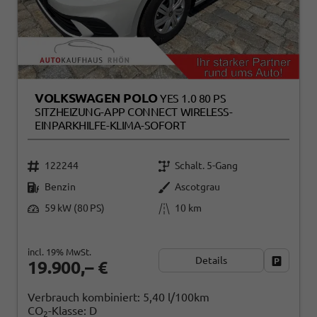
VOLKSWAGEN POLO
YES 1.0 80 PS
SITZHEIZUNG-APP CONNECT WIRELESS-
EINPARKHILFE-KLIMA-SOFORT
122244
Schalt. 5-Gang
Benzin
Ascotgrau
59 kW (80 PS)
10 km
incl. 19% MwSt.
Details
Fahrzeug
19.900,– €
Verbrauch kombiniert:
5,40 l/100km
CO
-Klasse:
D
2