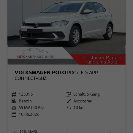
VOLKSWAGEN POLO
PDC+LED+APP
CONNECT+SHZ
123395
Schalt. 5-Gang
Benzin
Ascotgrau
59 kW (80 PS)
10 km
10.06.2026
incl. 19% MwSt.