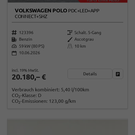
VOLKSWAGEN POLO
PDC+LED+APP
CONNECT+SHZ
123396
Schalt. 5-Gang
Benzin
Ascotgrau
59 kW (80 PS)
10 km
10.06.2026
incl. 19% MwSt.
Details
Fahrzeug
20.180,– €
Verbrauch kombiniert:
5,40 l/100km
CO
-Klasse:
D
2
CO
-Emissionen:
123,00 g/km
2