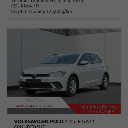
Verbrauch kombiniert:
5,40 l/100km
CO
-Klasse:
D
2
CO
-Emissionen:
123,00 g/km
2
VOLKSWAGEN POLO
PDC+LED+APP
CONNECT+SHZ