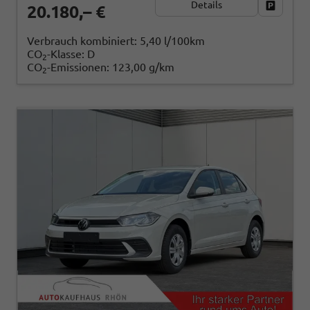
Details
Fahrzeug
20.180,– €
Verbrauch kombiniert:
5,40 l/100km
CO
-Klasse:
D
2
CO
-Emissionen:
123,00 g/km
2