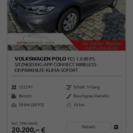
VOLKSWAGEN POLO
YES 1.0 80 PS
SITZHEIZUNG-APP CONNECT WIRELESS-
EINPARKHILFE-KLIMA-SOFORT
122241
Schalt. 5-Gang
Benzin
Rauchgrau Metallic
59 kW (80 PS)
10 km
incl. 19% MwSt.
Details
Fahrzeug
20.200,– €