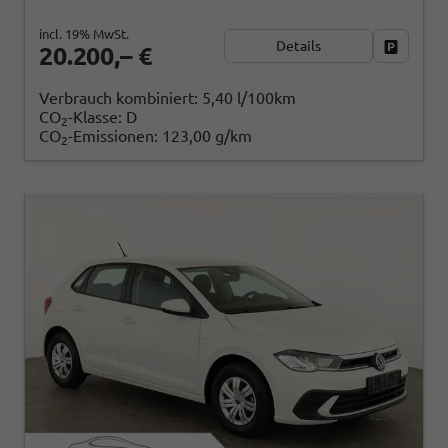
incl. 19% MwSt.
Details
Fahrzeug
20.200,– €
Verbrauch kombiniert:
5,40 l/100km
CO
-Klasse:
D
2
CO
-Emissionen:
123,00 g/km
2