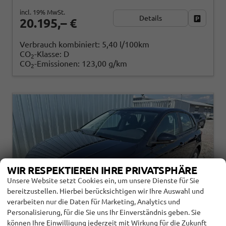
incl. 19% MwSt.
Details
Fahrzeug
20.195,– €
Verbrauch kombiniert:
5,40 l/100km
CO
-Klasse:
D
2
CO
-Emissionen:
123,00 g/km
2
WIR RESPEKTIEREN IHRE PRIVATSPHÄRE
Unsere Website setzt Cookies ein, um unsere Dienste für Sie
bereitzustellen. Hierbei berücksichtigen wir Ihre Auswahl und
verarbeiten nur die Daten für Marketing, Analytics und
Personalisierung, für die Sie uns Ihr Einverständnis geben. Sie
können Ihre Einwilligung jederzeit mit Wirkung für die Zukunft