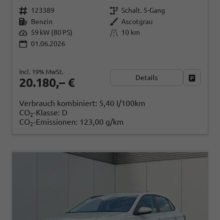
123389
Schalt. 5-Gang
Benzin
Ascotgrau
59 kW (80 PS)
10 km
01.06.2026
incl. 19% MwSt.
Details
Fahrzeug
20.180,– €
Verbrauch kombiniert:
5,40 l/100km
CO
-Klasse:
D
2
CO
-Emissionen:
123,00 g/km
2