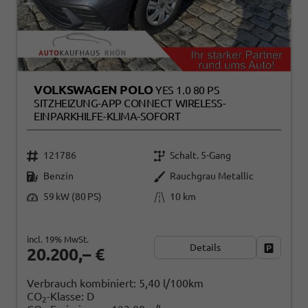
VOLKSWAGEN POLO
YES 1.0 80 PS
SITZHEIZUNG-APP CONNECT WIRELESS-
EINPARKHILFE-KLIMA-SOFORT
121786
Schalt. 5-Gang
Benzin
Rauchgrau Metallic
59 kW (80 PS)
10 km
incl. 19% MwSt.
Details
Fahrzeug
20.200,– €
Verbrauch kombiniert:
5,40 l/100km
CO
-Klasse:
D
2