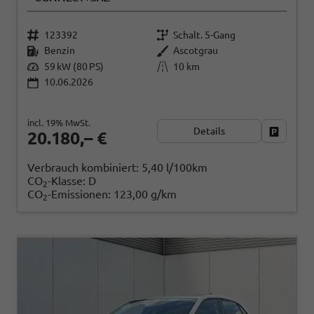
123392
Schalt. 5-Gang
Benzin
Ascotgrau
59 kW (80 PS)
10 km
10.06.2026
incl. 19% MwSt.
Details
Fahrzeug
20.180,– €
Verbrauch kombiniert:
5,40 l/100km
CO
-Klasse:
D
2
CO
-Emissionen:
123,00 g/km
2