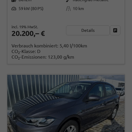
59 kW (80 PS)
10 km
incl. 19% MwSt.
Details
Fahrzeug
20.200,– €
Verbrauch kombiniert:
5,40 l/100km
CO
-Klasse:
D
2
CO
-Emissionen:
123,00 g/km
2