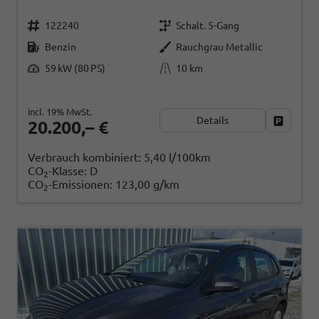
122240
Schalt. 5-Gang
Benzin
Rauchgrau Metallic
59 kW (80 PS)
10 km
incl. 19% MwSt.
Details
Fahrzeug
20.200,– €
Verbrauch kombiniert:
5,40 l/100km
CO
-Klasse:
D
2
CO
-Emissionen:
123,00 g/km
2