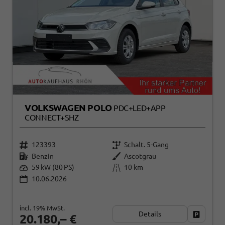
VOLKSWAGEN POLO
PDC+LED+APP
CONNECT+SHZ
123393
Schalt. 5-Gang
Benzin
Ascotgrau
59 kW (80 PS)
10 km
10.06.2026
incl. 19% MwSt.
Details
Fahrzeug
20.180,– €