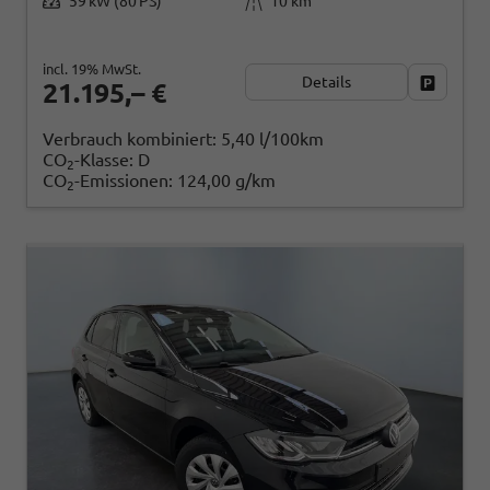
59 kW (80 PS)
10 km
incl. 19% MwSt.
Details
Fahrzeug
21.195,– €
Verbrauch kombiniert:
5,40 l/100km
CO
-Klasse:
D
2
CO
-Emissionen:
124,00 g/km
2