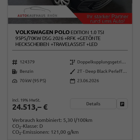
VOLKSWAGEN POLO
EDITION 1.0 TSI
95PS/70KW DSG 2026 +RFK +GETÖNTE
HECKSCHEIBEN +TRAVELASSIST +LED
124379
Doppelkupplungsgetriebe (DSG)
Benzin
2T - Deep Black Perleffekt
70 kW (95 PS)
23.06.2026
incl. 19% MwSt.
Details
Fahrzeug
24.513,– €
Verbrauch kombiniert:
5,30 l/100km
CO
-Klasse:
D
2
CO
-Emissionen:
121,00 g/km
2