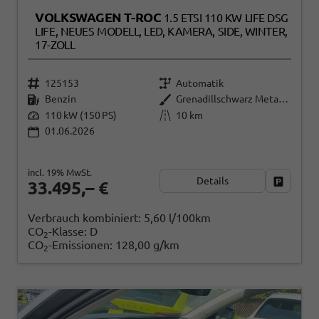
VOLKSWAGEN T-ROC
1.5 ETSI 110 KW LIFE DSG
LIFE, NEUES MODELL, LED, KAMERA, SIDE, WINTER,
17-ZOLL
125153
Automatik
Benzin
Grenadillschwarz Metallic
110 kW (150 PS)
10 km
01.06.2026
incl. 19% MwSt.
Details
Fahrzeug
33.495,– €
Verbrauch kombiniert:
5,60 l/100km
CO
-Klasse:
D
2
CO
-Emissionen:
128,00 g/km
2