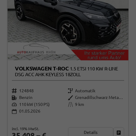
VOLKSWAGEN T-ROC
1.5 ETSI 110 KW R-LINE
DSG ACC AHK KEYLESS 18ZOLL
124848
Automatik
Benzin
Grenadillschwarz Metallic
110 kW (150 PS)
9 km
01.05.2026
incl. 19% MwSt.
Details
Fahrzeug
35.408,– €