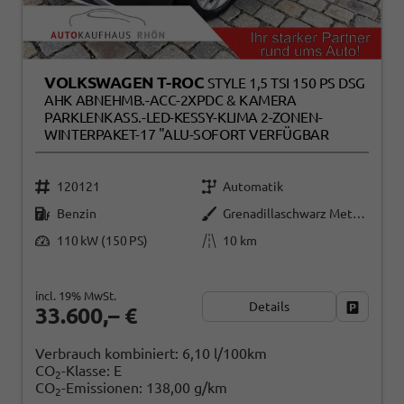
VOLKSWAGEN T-ROC
STYLE 1,5 TSI 150 PS DSG
AHK ABNEHMB.-ACC-2XPDC & KAMERA
PARKLENKASS.-LED-KESSY-KLIMA 2-ZONEN-
WINTERPAKET-17 "ALU-SOFORT VERFÜGBAR
120121
Automatik
Benzin
Grenadillaschwarz Metallic
110 kW (150 PS)
10 km
incl. 19% MwSt.
Details
Fahrzeug
33.600,– €
Verbrauch kombiniert:
6,10 l/100km
CO
-Klasse:
E
2
CO
-Emissionen:
138,00 g/km
2