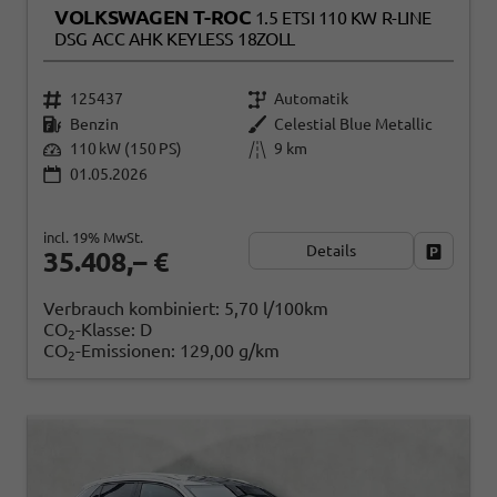
VOLKSWAGEN T-ROC
1.5 ETSI 110 KW R-LINE
DSG ACC AHK KEYLESS 18ZOLL
125437
Automatik
Benzin
Celestial Blue Metallic
110 kW (150 PS)
9 km
01.05.2026
incl. 19% MwSt.
Details
Fahrzeug
35.408,– €
Verbrauch kombiniert:
5,70 l/100km
CO
-Klasse:
D
2
CO
-Emissionen:
129,00 g/km
2