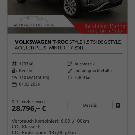
VOLKSWAGEN T-ROC
STYLE 1.5 TSI DSG STYLE,
ACC, LED-PLUS, WINTER, 17-ZOLL
123766
Automatik
Benzin
Indiumgrau Metallic
110 kW (150 PS)
2.400 km
01.02.2026
Differenzbesteuert
Details
Fahrzeug
28.796,– €
Verbrauch kombiniert:
6,00 l/100km
CO
-Klasse:
E
2
CO
-Emissionen:
137,00 g/km
2