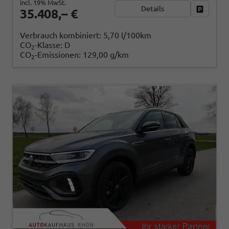
incl. 19% MwSt.
Details
Fahrzeug
35.408,– €
Verbrauch kombiniert:
5,70 l/100km
CO
-Klasse:
D
2
CO
-Emissionen:
129,00 g/km
2