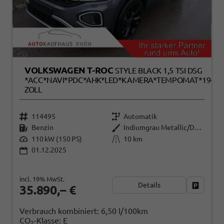
VOLKSWAGEN T-ROC
STYLE BLACK 1,5 TSI DSG
*ACC*NAVI*PDC*AHK*LED*KAMERA*TEMPOMAT*19-
ZOLL
114495
Automatik
Benzin
Indiumgrau Metallic/Dach schwarz
110 kW (150 PS)
10 km
01.12.2025
incl. 19% MwSt.
Details
Fahrzeug
35.890,– €
Verbrauch kombiniert:
6,50 l/100km
CO
-Klasse:
E
2