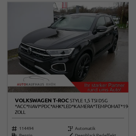
VOLKSWAGEN T-ROC
STYLE 1,5 TSI DSG
*ACC*NAVI*PDC*AHK*LED*KAMERA*TEMPOMAT*19-
ZOLL
114494
Automatik
Benzin
Deepblack Perleffekt