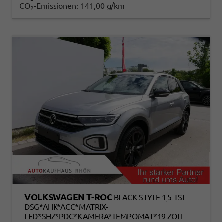
CO
-Emissionen:
141,00 g/km
2
VOLKSWAGEN T-ROC
BLACK STYLE 1,5 TSI
DSG*AHK*ACC*MATRIX-
LED*SHZ*PDC*KAMERA*TEMPOMAT*19-ZOLL