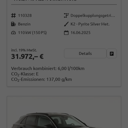
110328
Doppelkupplungsgetriebe (DSG)
Benzin
K2 - Pyrite Silver Met.
110 kW (150 PS)
16.06.2025
incl. 19% MwSt.
Details
Fahrzeug
31.972,– €
Verbrauch kombiniert:
6,00 l/100km
CO
-Klasse:
E
2
CO
-Emissionen:
137,00 g/km
2