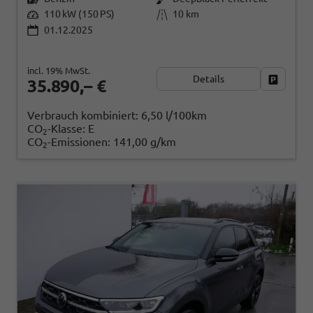
110 kW (150 PS)
10 km
01.12.2025
incl. 19% MwSt.
Details
Fahrzeug
35.890,– €
Verbrauch kombiniert:
6,50 l/100km
CO
-Klasse:
E
2
CO
-Emissionen:
141,00 g/km
2