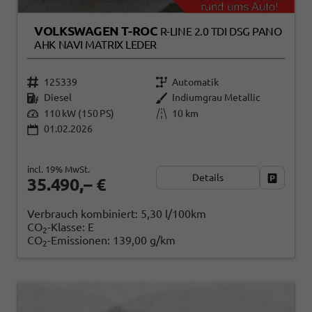
VOLKSWAGEN T-ROC
R-LINE 2.0 TDI DSG PANO
AHK NAVI MATRIX LEDER
125339
Automatik
Diesel
Indiumgrau Metallic
110 kW (150 PS)
10 km
01.02.2026
incl. 19% MwSt.
Details
Fahrzeug
35.490,– €
Verbrauch kombiniert:
5,30 l/100km
CO
-Klasse:
E
2
CO
-Emissionen:
139,00 g/km
2