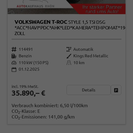
VOLKSWAGEN T-ROC
STYLE 1,5 TSI DSG
*ACC*NAVI*PDC*AHK*LED*KAMERA*TEMPOMAT*19-
ZOLL
114491
Automatik
Benzin
Kings Red Metallic
110 kW (150 PS)
10 km
01.12.2025
incl. 19% MwSt.
Details
Fahrzeug
35.890,– €
Verbrauch kombiniert:
6,50 l/100km
CO
-Klasse:
E
2
CO
-Emissionen:
141,00 g/km
2