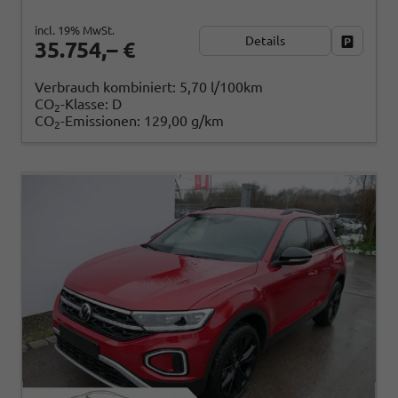
incl. 19% MwSt.
Details
Fahrzeug
35.754,– €
Verbrauch kombiniert:
5,70 l/100km
CO
-Klasse:
D
2
CO
-Emissionen:
129,00 g/km
2