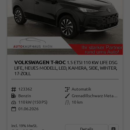
VOLKSWAGEN T-ROC
1.5 ETSI 110 KW LIFE DSG
LIFE, NEUES MODELL, LED, KAMERA, SIDE, WINTER,
17-ZOLL
123362
Automatik
Benzin
Grenadillschwarz Metallic
110 kW (150 PS)
10 km
01.06.2026
incl. 19% MwSt.
Details
Fahrzeug