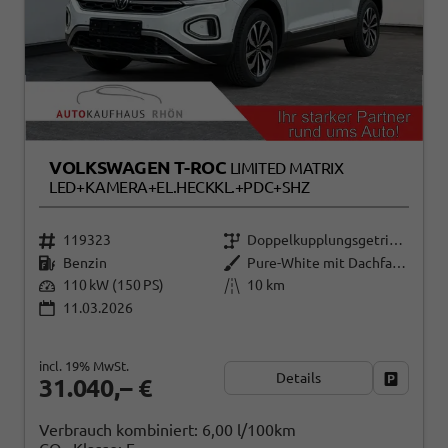
VOLKSWAGEN T-ROC
LIMITED MATRIX
LED+KAMERA+EL.HECKKL.+PDC+SHZ
119323
Doppelkupplungsgetriebe (DSG)
Benzin
Pure-White mit Dachfarbe in Deep Black Perleffekt
110 kW (150 PS)
10 km
11.03.2026
incl. 19% MwSt.
Details
Fahrzeug
31.040,– €
Verbrauch kombiniert:
6,00 l/100km