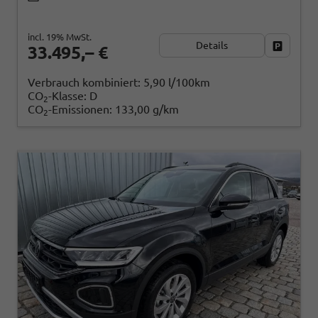
incl. 19% MwSt.
Details
Fahrzeug
33.495,– €
Verbrauch kombiniert:
5,90 l/100km
CO
-Klasse:
D
2
CO
-Emissionen:
133,00 g/km
2