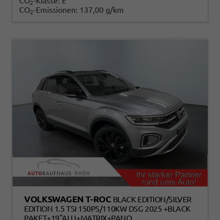
CO
-Klasse:
E
2
CO
-Emissionen:
137,00 g/km
2
VOLKSWAGEN T-ROC
BLACK EDITION/SILVER
EDITION 1.5 TSI 150PS/110KW DSG 2025 +BLACK
PAKET+19"ALU+MATRIX+PANO