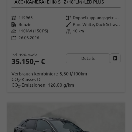
ACC+KAMERA+EHK+SHZ+18"LM+LED PLUS
119966
Doppelkupplungsgetriebe (DSG)
Benzin
Pure White, Dach Schwarz
110 kW (150 PS)
10 km
26.03.2026
incl. 19% MwSt.
Details
Fahrzeug
35.150,– €
Verbrauch kombiniert:
5,60 l/100km
CO
-Klasse:
D
2
CO
-Emissionen:
128,00 g/km
2