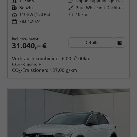
117666
Doppelkupplungsgetriebe (DSG)
Benzin
Pure-White mit Dachfarbe in Deep Black Perleffekt
110 kW (150 PS)
10 km
28.01.2026
incl. 19% MwSt.
Details
Fahrzeug
31.040,– €
Verbrauch kombiniert:
6,00 l/100km
CO
-Klasse:
E
2
CO
-Emissionen:
137,00 g/km
2