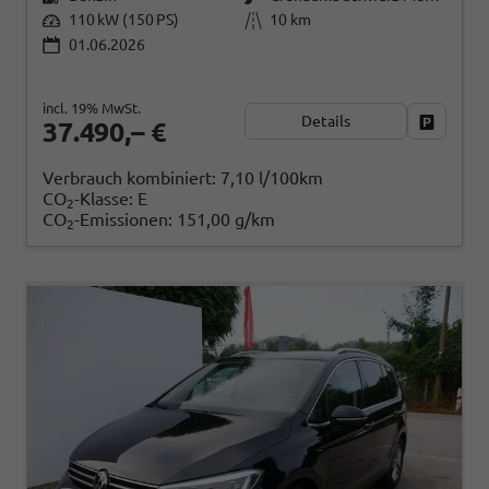
110 kW (150 PS)
10 km
01.06.2026
incl. 19% MwSt.
Details
Fahrzeug
37.490,– €
Verbrauch kombiniert:
7,10 l/100km
CO
-Klasse:
E
2
CO
-Emissionen:
151,00 g/km
2