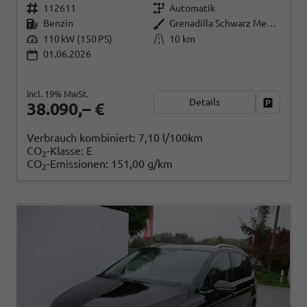
112611
Automatik
Benzin
Grenadilla Schwarz Metallic
110 kW (150 PS)
10 km
01.06.2026
incl. 19% MwSt.
Details
Fahrzeug
38.090,– €
Verbrauch kombiniert:
7,10 l/100km
CO
-Klasse:
E
2
CO
-Emissionen:
151,00 g/km
2