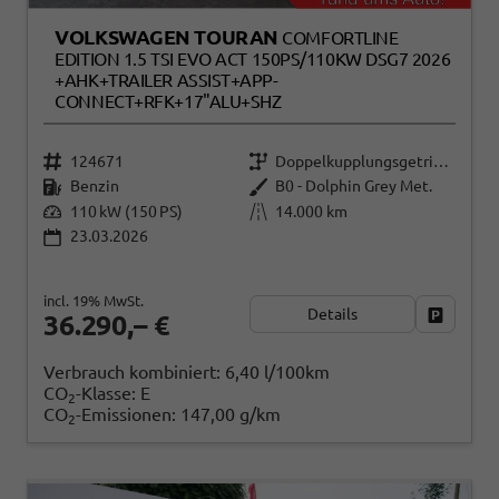
VOLKSWAGEN TOURAN
COMFORTLINE
EDITION 1.5 TSI EVO ACT 150PS/110KW DSG7 2026
+AHK+TRAILER ASSIST+APP-
CONNECT+RFK+17"ALU+SHZ
124671
Doppelkupplungsgetriebe (DSG)
Benzin
B0 - Dolphin Grey Met.
110 kW (150 PS)
14.000 km
23.03.2026
incl. 19% MwSt.
Details
Fahrzeug
36.290,– €
Verbrauch kombiniert:
6,40 l/100km
CO
-Klasse:
E
2
CO
-Emissionen:
147,00 g/km
2