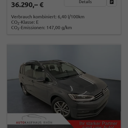
Details
Fahrzeug
36.290,– €
Verbrauch kombiniert:
6,40 l/100km
CO
-Klasse:
E
2
CO
-Emissionen:
147,00 g/km
2