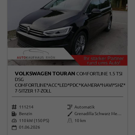
VOLKSWAGEN TOURAN
COMFORTLINE 1.5 TSI
DSG
COMFORTLINE*ACC*LED*PDC*KAMERA*NAVI*SHZ*
7-SITZER 17-ZOLL
111214
Automatik
Benzin
Grenadilla Schwarz Metallic
110 kW (150 PS)
10 km
01.06.2026