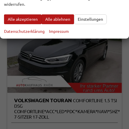
widerrufen.
Alle akzeptieren
Alle ablehnen
Einstellungen
Datenschutzerklärung
Impressum
VOLKSWAGEN TOURAN
COMFORTLINE 1.5 TSI
DSG
COMFORTLINE*ACC*LED*PDC*KAMERA*NAVI*SHZ*
7-SITZER 17-ZOLL