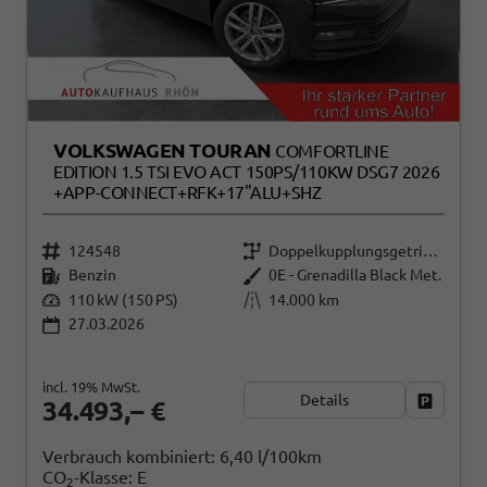
VOLKSWAGEN TOURAN
COMFORTLINE
EDITION 1.5 TSI EVO ACT 150PS/110KW DSG7 2026
+APP-CONNECT+RFK+17"ALU+SHZ
124548
Doppelkupplungsgetriebe (DSG)
Benzin
0E - Grenadilla Black Met.
110 kW (150 PS)
14.000 km
27.03.2026
incl. 19% MwSt.
Details
Fahrzeug
34.493,– €
Verbrauch kombiniert:
6,40 l/100km
CO
-Klasse:
E
2