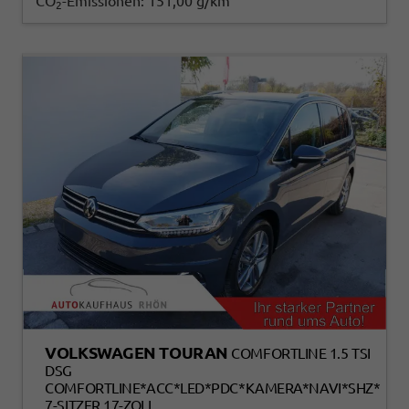
CO
-Emissionen:
151,00 g/km
2
VOLKSWAGEN TOURAN
COMFORTLINE 1.5 TSI
DSG
COMFORTLINE*ACC*LED*PDC*KAMERA*NAVI*SHZ*
7-SITZER 17-ZOLL