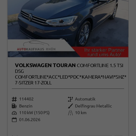
VOLKSWAGEN TOURAN
COMFORTLINE 1.5 TSI
DSG
COMFORTLINE*ACC*LED*PDC*KAMERA*NAVI*SHZ*
7-SITZER 17-ZOLL
114402
Automatik
Benzin
Delfingrau Metallic
110 kW (150 PS)
10 km
01.06.2026