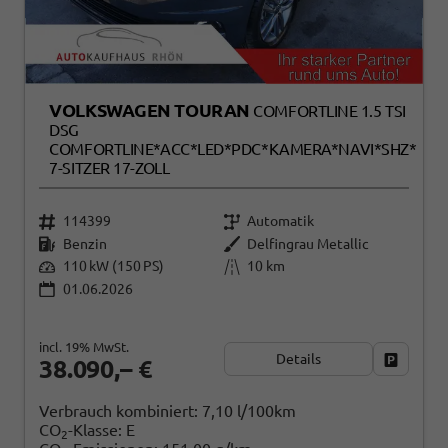
VOLKSWAGEN TOURAN
COMFORTLINE 1.5 TSI
DSG
COMFORTLINE*ACC*LED*PDC*KAMERA*NAVI*SHZ*
7-SITZER 17-ZOLL
114399
Automatik
Benzin
Delfingrau Metallic
110 kW (150 PS)
10 km
01.06.2026
incl. 19% MwSt.
Details
Fahrzeug
38.090,– €
Verbrauch kombiniert:
7,10 l/100km
CO
-Klasse:
E
2