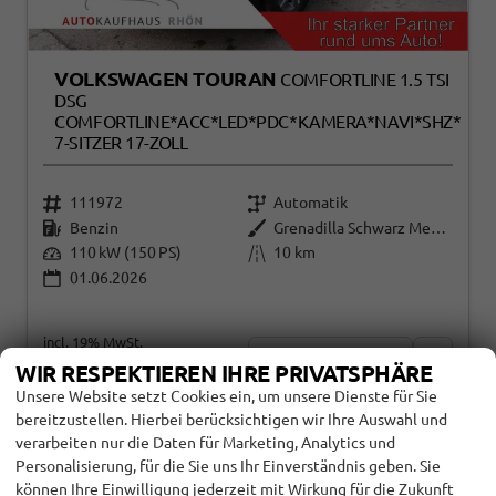
VOLKSWAGEN TOURAN
COMFORTLINE 1.5 TSI
DSG
COMFORTLINE*ACC*LED*PDC*KAMERA*NAVI*SHZ*
7-SITZER 17-ZOLL
111972
Automatik
Benzin
Grenadilla Schwarz Metallic
110 kW (150 PS)
10 km
01.06.2026
incl. 19% MwSt.
Details
Fahrzeug
38.090,– €
WIR RESPEKTIEREN IHRE PRIVATSPHÄRE
Unsere Website setzt Cookies ein, um unsere Dienste für Sie
Verbrauch kombiniert:
7,10 l/100km
bereitzustellen. Hierbei berücksichtigen wir Ihre Auswahl und
CO
-Klasse:
E
2
verarbeiten nur die Daten für Marketing, Analytics und
CO
-Emissionen:
151,00 g/km
2
Personalisierung, für die Sie uns Ihr Einverständnis geben. Sie
können Ihre Einwilligung jederzeit mit Wirkung für die Zukunft