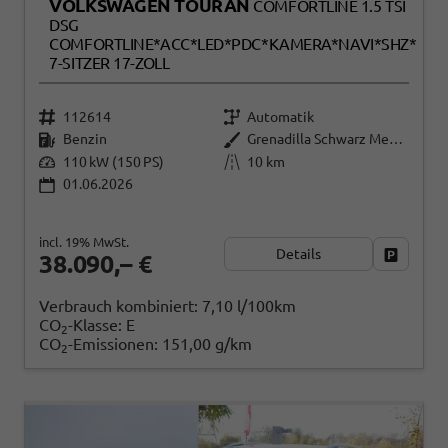
VOLKSWAGEN TOURAN
COMFORTLINE 1.5 TSI
DSG
COMFORTLINE*ACC*LED*PDC*KAMERA*NAVI*SHZ*
7-SITZER 17-ZOLL
112614
Automatik
Benzin
Grenadilla Schwarz Metallic
110 kW (150 PS)
10 km
01.06.2026
incl. 19% MwSt.
Details
Fahrzeug
38.090,– €
Verbrauch kombiniert:
7,10 l/100km
CO
-Klasse:
E
2
CO
-Emissionen:
151,00 g/km
2