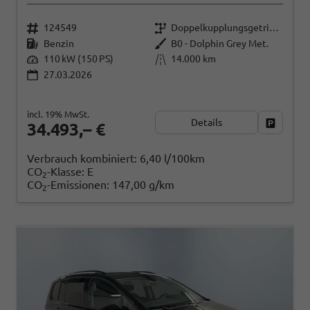
124549
Doppelkupplungsgetriebe (DSG)
Benzin
B0 - Dolphin Grey Met.
110 kW (150 PS)
14.000 km
27.03.2026
incl. 19% MwSt.
Details
Fahrzeug
34.493,– €
Verbrauch kombiniert:
6,40 l/100km
CO
-Klasse:
E
2
CO
-Emissionen:
147,00 g/km
2