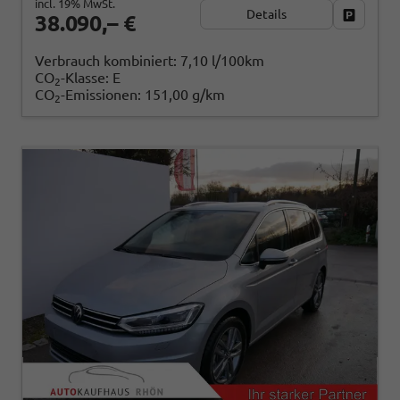
incl. 19% MwSt.
Details
Fahrzeug
38.090,– €
Verbrauch kombiniert:
7,10 l/100km
CO
-Klasse:
E
2
CO
-Emissionen:
151,00 g/km
2