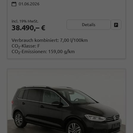
01.06.2026
incl. 19% MwSt.
Details
Fahrzeug
38.490,– €
Verbrauch kombiniert:
7,00 l/100km
CO
-Klasse:
F
2
CO
-Emissionen:
159,00 g/km
2