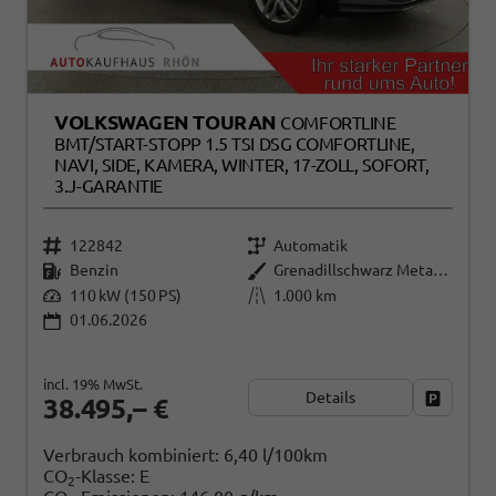
VOLKSWAGEN TOURAN
COMFORTLINE
BMT/START-STOPP 1.5 TSI DSG COMFORTLINE,
NAVI, SIDE, KAMERA, WINTER, 17-ZOLL, SOFORT,
3.J-GARANTIE
122842
Automatik
Benzin
Grenadillschwarz Metallic
110 kW (150 PS)
1.000 km
01.06.2026
incl. 19% MwSt.
Details
Fahrzeug
38.495,– €
Verbrauch kombiniert:
6,40 l/100km
CO
-Klasse:
E
2