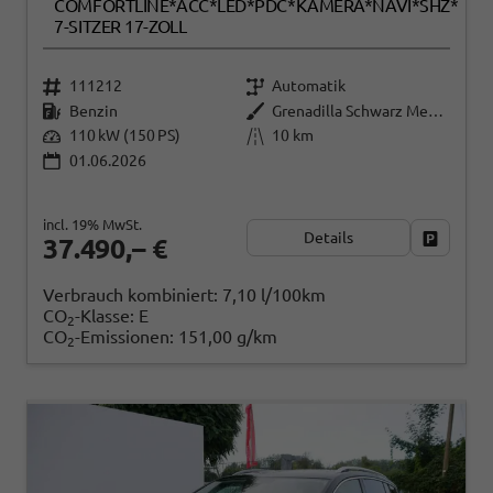
COMFORTLINE*ACC*LED*PDC*KAMERA*NAVI*SHZ*
7-SITZER 17-ZOLL
111212
Automatik
Benzin
Grenadilla Schwarz Metallic
110 kW (150 PS)
10 km
01.06.2026
incl. 19% MwSt.
Details
Fahrzeug
37.490,– €
Verbrauch kombiniert:
7,10 l/100km
CO
-Klasse:
E
2
CO
-Emissionen:
151,00 g/km
2