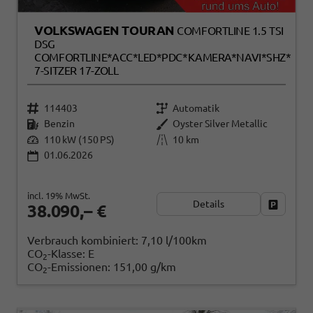
VOLKSWAGEN TOURAN
COMFORTLINE 1.5 TSI
DSG
COMFORTLINE*ACC*LED*PDC*KAMERA*NAVI*SHZ*
7-SITZER 17-ZOLL
114403
Automatik
Benzin
Oyster Silver Metallic
110 kW (150 PS)
10 km
01.06.2026
incl. 19% MwSt.
Details
Fahrzeug
38.090,– €
Verbrauch kombiniert:
7,10 l/100km
CO
-Klasse:
E
2
CO
-Emissionen:
151,00 g/km
2