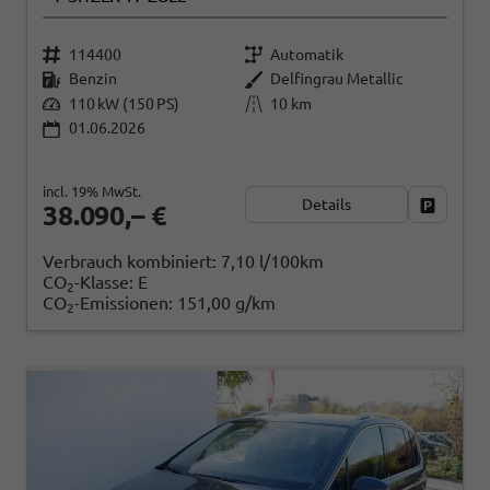
114400
Automatik
Benzin
Delfingrau Metallic
110 kW (150 PS)
10 km
01.06.2026
incl. 19% MwSt.
Details
Fahrzeug
38.090,– €
Verbrauch kombiniert:
7,10 l/100km
CO
-Klasse:
E
2
CO
-Emissionen:
151,00 g/km
2