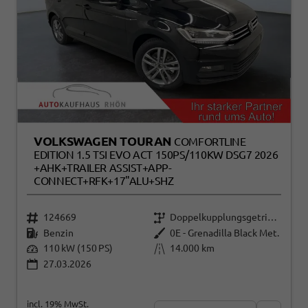
VOLKSWAGEN TOURAN
COMFORTLINE
EDITION 1.5 TSI EVO ACT 150PS/110KW DSG7 2026
+AHK+TRAILER ASSIST+APP-
CONNECT+RFK+17"ALU+SHZ
124669
Doppelkupplungsgetriebe (DSG)
Benzin
0E - Grenadilla Black Met.
110 kW (150 PS)
14.000 km
27.03.2026
incl. 19% MwSt.