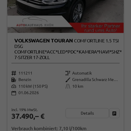
VOLKSWAGEN TOURAN
COMFORTLINE 1.5 TSI
DSG
COMFORTLINE*ACC*LED*PDC*KAMERA*NAVI*SHZ*
7-SITZER 17-ZOLL
111211
Automatik
Benzin
Grenadilla Schwarz Metallic
110 kW (150 PS)
10 km
01.06.2026
incl. 19% MwSt.
Details
Fahrzeug
37.490,– €
Verbrauch kombiniert:
7,10 l/100km