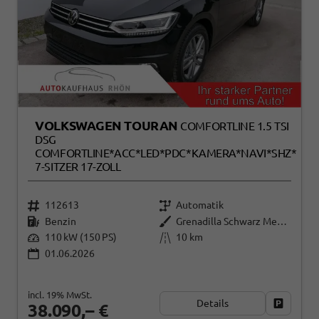
VOLKSWAGEN TOURAN
COMFORTLINE 1.5 TSI
DSG
COMFORTLINE*ACC*LED*PDC*KAMERA*NAVI*SHZ*
7-SITZER 17-ZOLL
112613
Automatik
Benzin
Grenadilla Schwarz Metallic
110 kW (150 PS)
10 km
01.06.2026
incl. 19% MwSt.
Details
Fahrzeug
38.090,– €