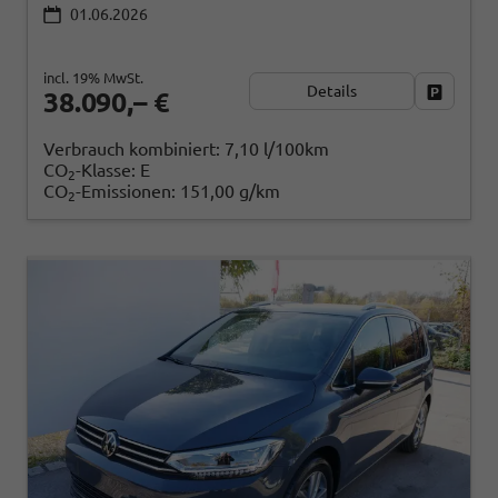
01.06.2026
incl. 19% MwSt.
Details
Fahrzeug
38.090,– €
Verbrauch kombiniert:
7,10 l/100km
CO
-Klasse:
E
2
CO
-Emissionen:
151,00 g/km
2