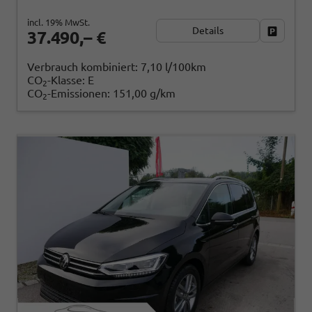
incl. 19% MwSt.
Details
Fahrzeug
37.490,– €
Verbrauch kombiniert:
7,10 l/100km
CO
-Klasse:
E
2
CO
-Emissionen:
151,00 g/km
2