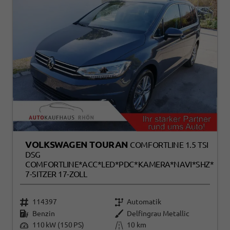
VOLKSWAGEN TOURAN
COMFORTLINE 1.5 TSI
DSG
COMFORTLINE*ACC*LED*PDC*KAMERA*NAVI*SHZ*
7-SITZER 17-ZOLL
114397
Automatik
Benzin
Delfingrau Metallic
110 kW (150 PS)
10 km