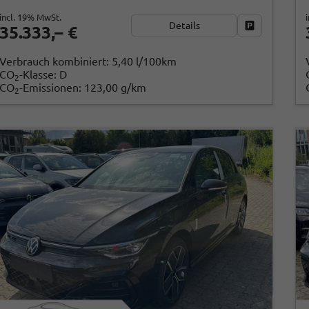
incl. 19% MwSt.
Details
Fahrzeug par
35.333,– €
Verbrauch kombiniert:
5,40 l/100km
CO
-Klasse:
D
2
CO
-Emissionen:
123,00 g/km
2