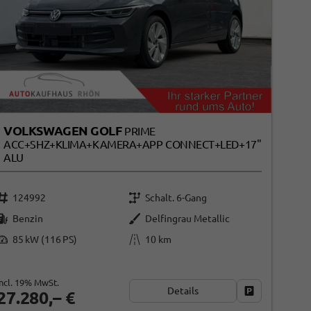
VOLKSWAGEN GOLF
PRIME
ACC+SHZ+KLIMA+KAMERA+APP CONNECT+LED+17"
ALU
124992
Schalt. 6-Gang
Benzin
Delfingrau Metallic
85 kW (116 PS)
10 km
incl. 19% MwSt.
Details
ken
Fahrzeug park
27.280,– €