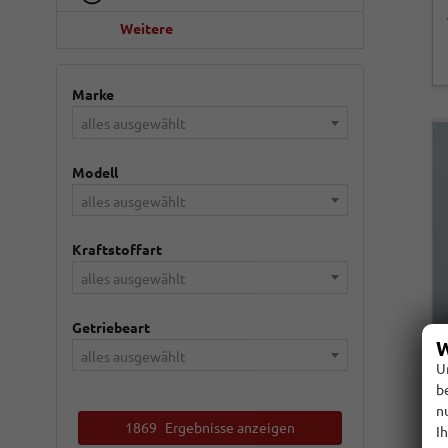
Weitere
Marke
alles ausgewählt
Modell
alles ausgewählt
Kraftstoffart
alles ausgewählt
Getriebeart
W
alles ausgewählt
U
b
n
1869
Ergebnisse anzeigen
I