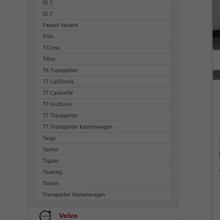
ID.3
ID.7
Passat Variant
Polo
T-Cross
T-Roc
T6 Transporter
T7 California
T7 Caravelle
T7 Multivan
T7 Transporter
T7 Transporter Kastenwagen
Taigo
Tayron
Tiguan
Touareg
Touran
Transporter Kastenwagen
Volvo