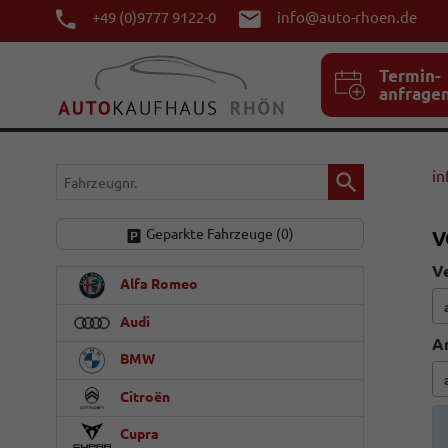
+49 (0)9777 9122-0
info@auto-rhoen.de
Termin-
anfrage
Fahrzeugnr.
in
Geparkte Fahrzeuge (
0
)
V
Ve
Alfa Romeo
Audi
A
BMW
Citroën
Cupra