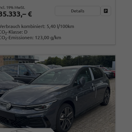
incl. 19% MwSt.
Details
ken
Fahrzeug park
35.333,– €
Verbrauch kombiniert:
5,40 l/100km
CO
-Klasse:
D
2
CO
-Emissionen:
123,00 g/km
2