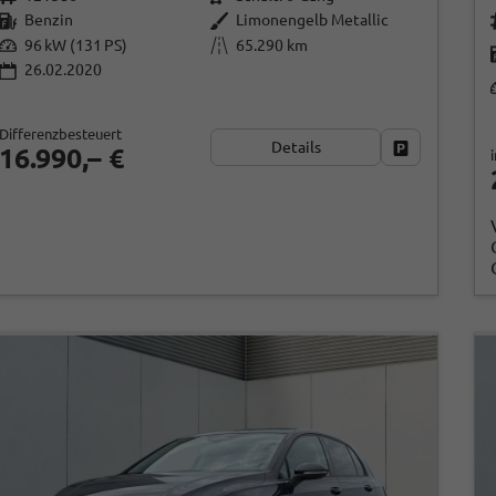
Benzin
Limonengelb Metallic
96 kW (131 PS)
65.290 km
26.02.2020
Differenzbesteuert
Details
Fahrzeug par
16.990,– €