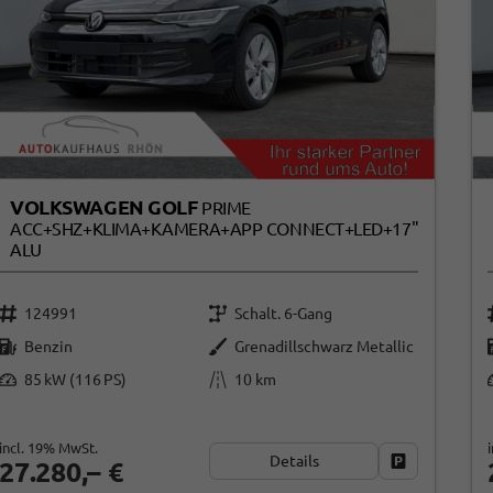
VOLKSWAGEN GOLF
PRIME
ACC+SHZ+KLIMA+KAMERA+APP CONNECT+LED+17"
ALU
124991
Schalt. 6-Gang
Benzin
Grenadillschwarz Metallic
85 kW (116 PS)
10 km
incl. 19% MwSt.
Details
Fahrzeug par
27.280,– €