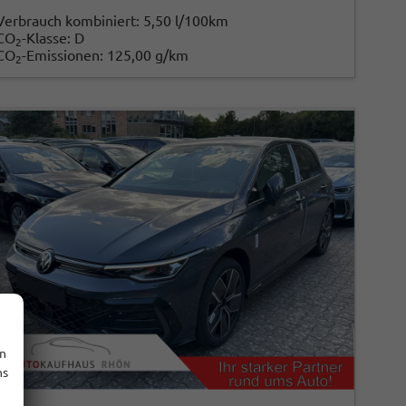
Verbrauch kombiniert:
5,50 l/100km
CO
-Klasse:
D
2
CO
-Emissionen:
125,00 g/km
2
en
ns