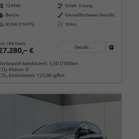
124990
Schalt. 6-Gang
Benzin
Grenadillschwarz Metallic
85 kW (116 PS)
10 km
ken
incl. 19% MwSt.
Details
Fahrzeug park
27.280,– €
Verbrauch kombiniert:
5,50 l/100km
CO
-Klasse:
D
2
CO
-Emissionen:
125,00 g/km
2