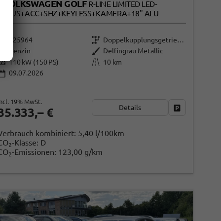
VOLKSWAGEN GOLF
R-LINE LIMITED LED-
PLUS+ACC+SHZ+KEYLESS+KAMERA+18" ALU
125964
Doppelkupplungsgetriebe (DSG)
Benzin
Delfingrau Metallic
110 kW (150 PS)
10 km
09.07.2026
incl. 19% MwSt.
Details
Fahrzeug park
35.333,– €
ken
Verbrauch kombiniert:
5,40 l/100km
CO
-Klasse:
D
2
CO
-Emissionen:
123,00 g/km
2