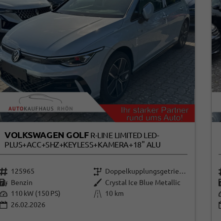
VOLKSWAGEN GOLF
R-LINE LIMITED LED-
PLUS+ACC+SHZ+KEYLESS+KAMERA+18" ALU
125965
Doppelkupplungsgetriebe (DSG)
Benzin
Crystal Ice Blue Metallic
110 kW (150 PS)
10 km
26.02.2026