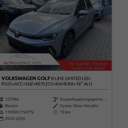
VOLKSWAGEN GOLF
R-LINE LIMITED LED-
PLUS+ACC+SHZ+KEYLESS+KAMERA+18" ALU
125966
Doppelkupplungsgetriebe (DSG)
Benzin
Oyster Silver Metallic
110 kW (150 PS)
10 km
09.07.2026