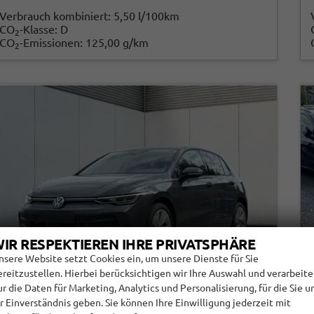
Verbrauch kombiniert:
5,50 l/100km
CO
-Klasse:
D
2
CO
-Emissionen:
125,00 g/km
2
IR RESPEKTIEREN IHRE PRIVATSPHÄRE
nsere Website setzt Cookies ein, um unsere Dienste für Sie
ereitzustellen. Hierbei berücksichtigen wir Ihre Auswahl und verarbeit
ur die Daten für Marketing, Analytics und Personalisierung, für die Sie u
hr Einverständnis geben. Sie können Ihre Einwilligung jederzeit mit