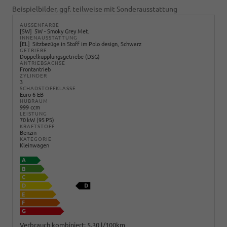
Beispielbilder, ggf. teilweise mit Sonderausstattung
AUSSENFARBE
5W
5W - Smoky Grey Met.
INNENAUSSTATTUNG
EL
Sitzbezüge in Stoff im Polo design, Schwarz
GETRIEBE
Doppelkupplungsgetriebe (DSG)
ANTRIEBSACHSE
Frontantrieb
ZYLINDER
3
SCHADSTOFFKLASSE
Euro 6 EB
HUBRAUM
999 ccm
LEISTUNG
70 kW (95 PS)
KRAFTSTOFF
Benzin
KATEGORIE
Kleinwagen
Verbrauch kombiniert:
5,30 l/100km