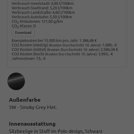
Verbrauch Innenstadt:
6,80 l/100km
Verbrauch Stadtrand:
5,20 l/100km
Verbrauch Landstraße:
4,60 l/100km
Verbrauch Autobahn:
5,50 l/100km
CO
-Emissionen:
121,00 g/km
2
CO
-Klasse:
D
2
Download
Energiekosten bei 15.000 km pro Jahr:
1.386,48 €
CO2 Kosten (niedrig)
:
1.089,- €
(Kosten Durchschnitt 10 Jahre)
CO2 Kosten (mittel)
:
2.586,38 €
(Kosten Durchschnitt 10 Jahre)
CO2 Kosten (hoch)
:
3.993,- €
(Kosten Durchschnitt 10 Jahre)
Jahressteuer:
73,- €
Außenfarbe
5W - Smoky Grey Met.
Innenausstattung
Sitzbezüge in Stoff im Polo design, Schwarz