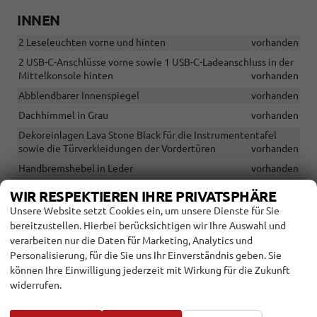
INNEN
2 Leseleuchten vorne und hinten
vorhanden
2 USB-C-Anschlüsse vorne sowie 1 USB-C-Ladeanschluss in der
Mittelkonsole hinten
vorhanden
Abblendbarer Innenspiegel
vorhanden
Dachhimmel in Grau
vorhanden
Dekoreinlagen Lava Stone Black für die Instrumententafel
sowie die Türverkleidungen der Vordertüren
vorhanden
Handbremshebel in Leder
vorhanden
Induktives Laden
vorhanden
WIR RESPEKTIEREN IHRE PRIVATSPHÄRE
Klimaanlage, Climatic
vorhanden
Unsere Website setzt Cookies ein, um unsere Dienste für Sie
bereitzustellen. Hierbei berücksichtigen wir Ihre Auswahl und
Multifunktionslederlenkrad
vorhanden
verarbeiten nur die Daten für Marketing, Analytics und
Schaltknauf in Leder
vorhanden
Personalisierung, für die Sie uns Ihr Einverständnis geben. Sie
Standardsitze
vorhanden
können Ihre Einwilligung jederzeit mit Wirkung für die Zukunft
widerrufen.
Taschen an den Rückseiten der Vordersitze
vorhanden
Ungeteilte Rücksitzbank, die Rückenlehne ist asymmetrisch