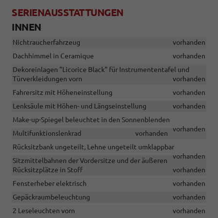
SERIENAUSSTATTUNGEN
INNEN
Nichtraucherfahrzeug
vorhanden
Dachhimmel in Ceramique
vorhanden
Dekoreinlagen "Licorice Black" für Instrumententafel und
Türverkleidungen vorn
vorhanden
Fahrersitz mit Höheneinstellung
vorhanden
Lenksäule mit Höhen- und Längseinstellung
vorhanden
Make-up-Spiegel beleuchtet in den Sonnenblenden
vorhanden
Multifunktionslenkrad
vorhanden
Rücksitzbank ungeteilt, Lehne ungeteilt umklappbar
vorhanden
Sitzmittelbahnen der Vordersitze und der äußeren
Rücksitzplätze in Stoff
vorhanden
Fensterheber elektrisch
vorhanden
Gepäckraumbeleuchtung
vorhanden
2 Leseleuchten vorn
vorhanden