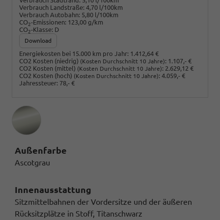
Verbrauch Stadtrand:
5,10 l/100km
Verbrauch Landstraße:
4,70 l/100km
Verbrauch Autobahn:
5,80 l/100km
CO
-Emissionen:
123,00 g/km
2
CO
-Klasse:
D
2
Download
Energiekosten bei 15.000 km pro Jahr:
1.412,64 €
CO2 Kosten (niedrig)
:
1.107,- €
(Kosten Durchschnitt 10 Jahre)
CO2 Kosten (mittel)
:
2.629,12 €
(Kosten Durchschnitt 10 Jahre)
CO2 Kosten (hoch)
:
4.059,- €
(Kosten Durchschnitt 10 Jahre)
Jahressteuer:
78,- €
Außenfarbe
Ascotgrau
Innenausstattung
Sitzmittelbahnen der Vordersitze und der äußeren
Rücksitzplätze in Stoff, Titanschwarz