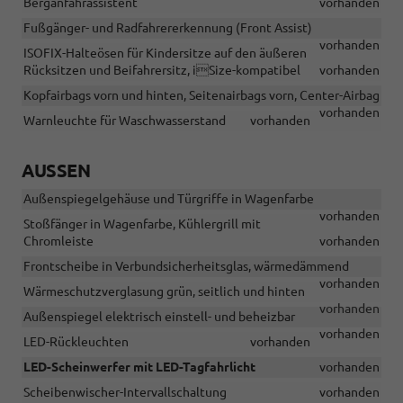
Berganfahrassistent
vorhanden
Fußgänger- und Radfahrererkennung (Front Assist)
vorhanden
ISOFIX-Halteösen für Kindersitze auf den äußeren
Rücksitzen und Beifahrersitz, iSize-kompatibel
vorhanden
Kopfairbags vorn und hinten, Seitenairbags vorn, Center-Airbag
vorhanden
Warnleuchte für Waschwasserstand
vorhanden
AUSSEN
Außenspiegelgehäuse und Türgriffe in Wagenfarbe
vorhanden
Stoßfänger in Wagenfarbe, Kühlergrill mit
Chromleiste
vorhanden
Frontscheibe in Verbundsicherheitsglas, wärmedämmend
vorhanden
Wärmeschutzverglasung grün, seitlich und hinten
vorhanden
Außenspiegel elektrisch einstell- und beheizbar
vorhanden
LED-Rückleuchten
vorhanden
LED-Scheinwerfer mit LED-Tagfahrlicht
vorhanden
Scheibenwischer-Intervallschaltung
vorhanden