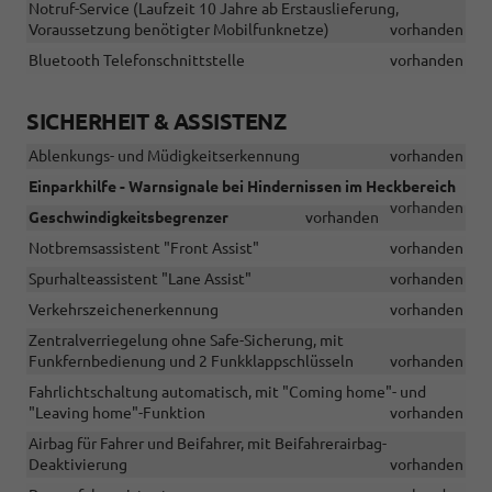
Notruf-Service (Laufzeit 10 Jahre ab Erstauslieferung,
Voraussetzung benötigter Mobilfunknetze)
vorhanden
Bluetooth Telefonschnittstelle
vorhanden
SICHERHEIT & ASSISTENZ
Ablenkungs- und Müdigkeitserkennung
vorhanden
Einparkhilfe - Warnsignale bei Hindernissen im Heckbereich
vorhanden
Geschwindigkeitsbegrenzer
vorhanden
Notbremsassistent "Front Assist"
vorhanden
Spurhalteassistent "Lane Assist"
vorhanden
Verkehrszeichenerkennung
vorhanden
Zentralverriegelung ohne Safe-Sicherung, mit
Funkfernbedienung und 2 Funkklappschlüsseln
vorhanden
Fahrlichtschaltung automatisch, mit "Coming home"- und
"Leaving home"-Funktion
vorhanden
Airbag für Fahrer und Beifahrer, mit Beifahrerairbag-
Deaktivierung
vorhanden