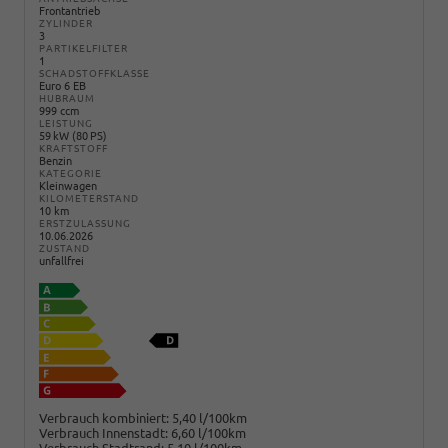
Frontantrieb
ZYLINDER
3
PARTIKELFILTER
1
SCHADSTOFFKLASSE
Euro 6 EB
HUBRAUM
999 ccm
LEISTUNG
59 kW (80 PS)
KRAFTSTOFF
Benzin
KATEGORIE
Kleinwagen
KILOMETERSTAND
10 km
ERSTZULASSUNG
10.06.2026
ZUSTAND
unfallfrei
Verbrauch kombiniert:
5,40 l/100km
Verbrauch Innenstadt:
6,60 l/100km