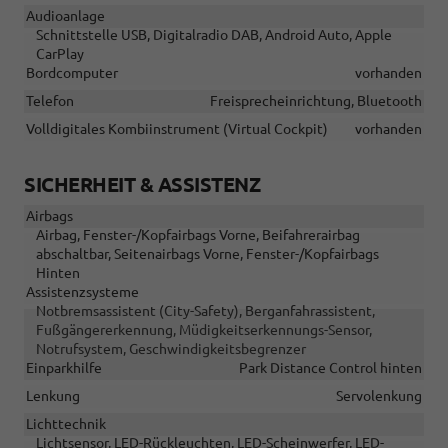
Audioanlage
Schnittstelle USB, Digitalradio DAB, Android Auto, Apple
CarPlay
Bordcomputer
vorhanden
Telefon
Freisprecheinrichtung, Bluetooth
Volldigitales Kombiinstrument (Virtual Cockpit)
vorhanden
SICHERHEIT & ASSISTENZ
Airbags
Airbag, Fenster-/Kopfairbags Vorne, Beifahrerairbag
abschaltbar, Seitenairbags Vorne, Fenster-/Kopfairbags
Hinten
Assistenzsysteme
Notbremsassistent (City-Safety), Berganfahrassistent,
Fußgängererkennung, Müdigkeitserkennungs-Sensor,
Notrufsystem, Geschwindigkeitsbegrenzer
Einparkhilfe
Park Distance Control hinten
Lenkung
Servolenkung
Lichttechnik
Lichtsensor, LED-Rückleuchten, LED-Scheinwerfer, LED-