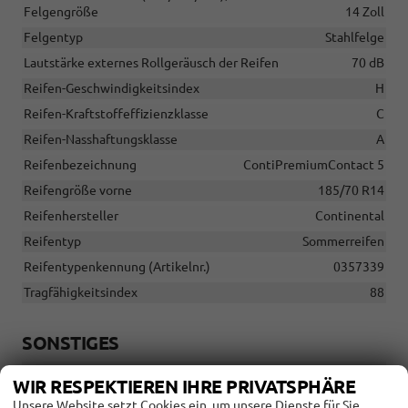
Felgengröße
14 Zoll
Felgentyp
Stahlfelge
Lautstärke externes Rollgeräusch der Reifen
70 dB
Reifen-Geschwindigkeitsindex
H
Reifen-Kraftstoffeffizienzklasse
C
Reifen-Nasshaftungsklasse
A
Reifenbezeichnung
ContiPremiumContact 5
Reifengröße vorne
185/70 R14
Reifenhersteller
Continental
Reifentyp
Sommerreifen
Reifentypenkennung (Artikelnr.)
0357339
Tragfähigkeitsindex
88
SONSTIGES
Antriebsart
Verbrennungsmotor (ICE)
WIR RESPEKTIEREN IHRE PRIVATSPHÄRE
Anzahl Sitzplätze
5
Unsere Website setzt Cookies ein, um unsere Dienste für Sie