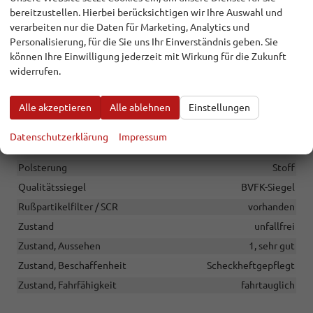
Anzahl Türen
5-türig
bereitzustellen. Hierbei berücksichtigen wir Ihre Auswahl und
verarbeiten nur die Daten für Marketing, Analytics und
Anzahl Vorbesitzer
1
Personalisierung, für die Sie uns Ihr Einverständnis geben. Sie
Baujahr
2026
können Ihre Einwilligung jederzeit mit Wirkung für die Zukunft
Erstzulassung
10.06.2026
widerrufen.
Garantieleistung
Fahrzeuggarantie vom Hersteller
Alle akzeptieren
Alle ablehnen
Einstellungen
HU/AU neu
vorhanden
Kilometerstand
10
Datenschutzerklärung
Impressum
Nichtraucher-Fahrzeug
vorhanden
Polsterung
Stoff
Qualitätssiegel
BVFK-Siegel
Rußpartikelfilter / SCR
vorhanden
Zustand
unfallfrei
Zustand, Aussehen
1, sehr gut
Zustand, Beschaffenheit
Scheckheftgepflegt
Zustand, Fahrfähigkeit
fahrtauglich