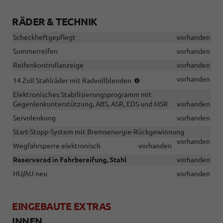
RÄDER & TECHNIK
Scheckheftgepflegt
vorhanden
Sommerreifen
vorhanden
Reifenkontrollanzeige
vorhanden
(Bereifung
vorhanden
14 Zoll Stahlräder mit Radvollblenden
185/70
Elektronisches Stabilisierungsprogramm mit
R14))
Gegenlenkunterstützung, ABS, ASR, EDS und MSR
vorhanden
Servolenkung
vorhanden
Start-Stopp-System mit Bremsenergie-Rückgewinnung
vorhanden
Wegfahrsperre elektronisch
vorhanden
Reserverad in Fahrbereifung, Stahl
vorhanden
HU/AU neu
vorhanden
EINGEBAUTE EXTRAS
INNEN