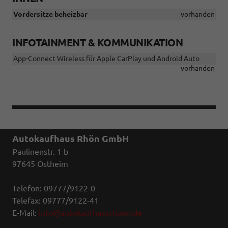
Vordersitze beheizbar
vorhanden
INFOTAINMENT & KOMMUNIKATION
App-Connect Wireless für Apple CarPlay und Android Auto
vorhanden
Autokaufhaus Rhön GmbH
Paulinenstr. 1 b
97645 Ostheim
Telefon: 09777/9122-0
Telefax: 09777/9122-41
E-Mail:
info@autokaufhausrhoen.de