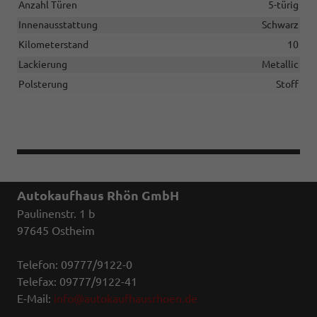
Anzahl Türen
5-türig
Innenausstattung
Schwarz
Kilometerstand
10
Lackierung
Metallic
Polsterung
Stoff
Autokaufhaus Rhön GmbH
Paulinenstr. 1 b
97645 Ostheim
Telefon: 09777/9122-0
Telefax: 09777/9122-41
E-Mail:
info@autokaufhausrhoen.de