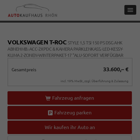
VOLKSWAGEN T-ROC
STYLE 1,5 TSI 150 PS DSG AHK
ABNEHMB.-ACC-2XPDC & KAMERA PARKLENKASS.-LED-KESSY-
KLIMA 2-ZONEN-WINTERPAKET-17 "ALU-SOFORT VERFÜGBAR
33.600,– €
Gesamtpreis
incl. 19% MwSt., zzgl. Überführung & Zulassung
Fahrzeug anfragen
Fahrzeug parken
Wir kaufen ihr Auto an