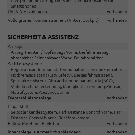
Freisprecheinrichtung, Bluetooth, Induktionsladen für
Smartphones
Uhr & Drehzahlmesser
vorhanden
Volldigitales Kombiinstrument (Virtual Cockpit)
vorhanden
SICHERHEIT & ASSISTENZ
Airbags
Airbag, Fenster-/Kopfairbags Vorne, Beifahrerairbag
abschaltbar, Seitenairbags Vorne, Beifahrerairbag
Assistenzsysteme
Regensensor, Tempomat, Tempomat mit Lenkradkontrolle,
Notbremsassistent (City-Safety), Berganfahrassistent,
Spurhalteassistent, Abstandstempomat adaptiv (ACC),
Verkehrzeichenerkennung, Müdigkeitserkennungs-Sensor,
Notrufsystem, Abstandswarner
Diebstahl-Alarmanlage
vorhanden
Einparkhilfe
Selbstlenkendes System, Park Distance Control vorne, Park
Distance Control hinten, Rückfahrkamera
Follow-Me-Home-Funktion
vorhanden
Innenspiegel automatisch abblendend
vorhanden