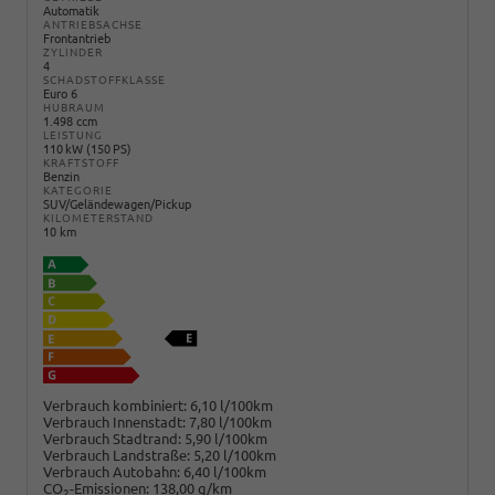
Automatik
ANTRIEBSACHSE
Frontantrieb
ZYLINDER
4
SCHADSTOFFKLASSE
Euro 6
HUBRAUM
1.498 ccm
LEISTUNG
110 kW (150 PS)
KRAFTSTOFF
Benzin
KATEGORIE
SUV/Geländewagen/Pickup
KILOMETERSTAND
10 km
Verbrauch kombiniert:
6,10 l/100km
Verbrauch Innenstadt:
7,80 l/100km
Verbrauch Stadtrand:
5,90 l/100km
Verbrauch Landstraße:
5,20 l/100km
Verbrauch Autobahn:
6,40 l/100km
CO
-Emissionen:
138,00 g/km
2