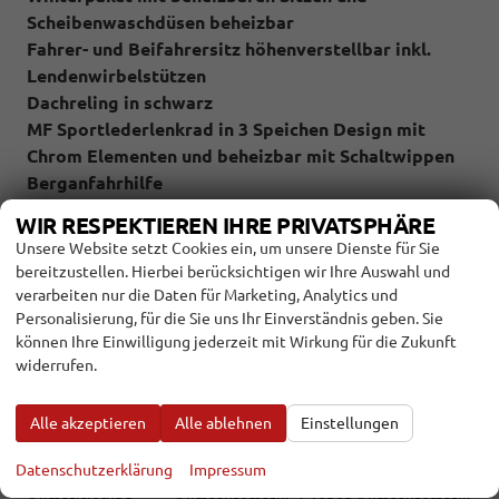
Scheibenwaschdüsen beheizbar
Fahrer- und Beifahrersitz höhenverstellbar inkl.
Lendenwirbelstützen
Dachreling in schwarz
MF Sportlederlenkrad in 3 Speichen Design mit
Chrom Elementen und beheizbar mit Schaltwippen
Berganfahrhilfe
variabler Ladeboden
WIR RESPEKTIEREN IHRE PRIVATSPHÄRE
RDKS
Unsere Website setzt Cookies ein, um unsere Dienste für Sie
eCall / SOS
bereitzustellen. Hierbei berücksichtigen wir Ihre Auswahl und
INNEN
verarbeiten nur die Daten für Marketing, Analytics und
Personalisierung, für die Sie uns Ihr Einverständnis geben. Sie
Armlehnen
können Ihre Einwilligung jederzeit mit Wirkung für die Zukunft
Mittelarmlehne, Fahrer, Beifahrer, Vorne und hinten
widerrufen.
Doppelter Laderaumboden
vorhanden
Durchlademöglichkeit
vorhanden
Alle akzeptieren
Alle ablehnen
Einstellungen
Fensterheber
elektrisch 4-fach
Innenraumfilter
vorhanden
Datenschutzerklärung
Impressum