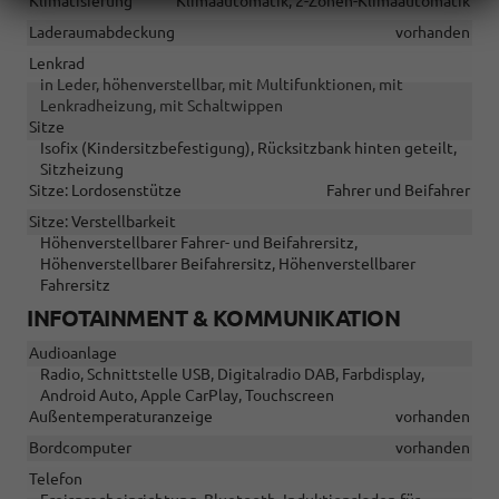
Klimatisierung
Klimaautomatik, 2-Zonen-Klimaautomatik
Laderaumabdeckung
vorhanden
Lenkrad
in Leder, höhenverstellbar, mit Multifunktionen, mit
Lenkradheizung, mit Schaltwippen
Sitze
Isofix (Kindersitzbefestigung), Rücksitzbank hinten geteilt,
Sitzheizung
Sitze: Lordosenstütze
Fahrer und Beifahrer
Sitze: Verstellbarkeit
Höhenverstellbarer Fahrer- und Beifahrersitz,
Höhenverstellbarer Beifahrersitz, Höhenverstellbarer
Fahrersitz
INFOTAINMENT & KOMMUNIKATION
Audioanlage
Radio, Schnittstelle USB, Digitalradio DAB, Farbdisplay,
Android Auto, Apple CarPlay, Touchscreen
Außentemperaturanzeige
vorhanden
Bordcomputer
vorhanden
Telefon