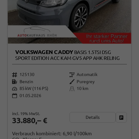
VOLKSWAGEN CADDY
BASIS 1.5TSI DSG
SPORT EDITION ACC KAM GV5 APP AHK RELING
125130
Automatik
Benzin
Puregrey
85 kW (116 PS)
10 km
01.05.2026
incl. 19% MwSt.
Details
Fahrzeug
33.880,– €
Verbrauch kombiniert:
6,90 l/100km