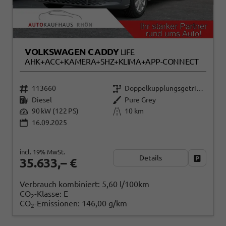
VOLKSWAGEN CADDY
LIFE
AHK+ACC+KAMERA+SHZ+KLIMA+APP-CONNECT
113660
Doppelkupplungsgetriebe (DSG)
Diesel
Pure Grey
90 kW (122 PS)
10 km
16.09.2025
incl. 19% MwSt.
Details
Fahrzeug
35.633,– €
Verbrauch kombiniert:
5,60 l/100km
CO
-Klasse:
E
2
CO
-Emissionen:
146,00 g/km
2