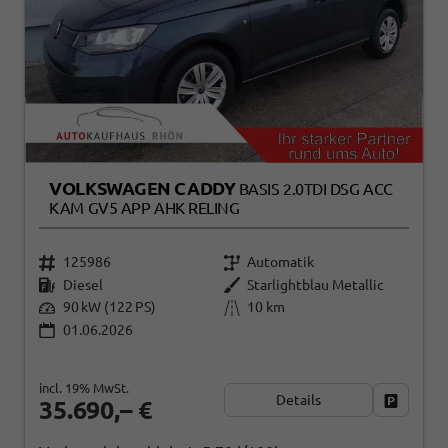
VOLKSWAGEN CADDY
BASIS 2.0TDI DSG ACC
KAM GV5 APP AHK RELING
125986
Automatik
Diesel
Starlightblau Metallic
90 kW (122 PS)
10 km
01.06.2026
incl. 19% MwSt.
Details
Fahrzeug
35.690,– €