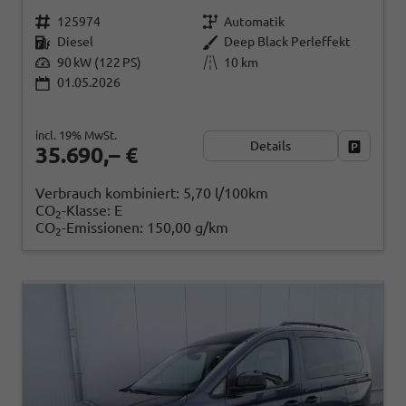
125974
Automatik
Diesel
Deep Black Perleffekt
90 kW (122 PS)
10 km
01.05.2026
incl. 19% MwSt.
Details
Fahrzeug
35.690,– €
Verbrauch kombiniert:
5,70 l/100km
CO
-Klasse:
E
2
CO
-Emissionen:
150,00 g/km
2