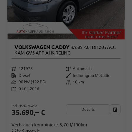
VOLKSWAGEN CADDY
BASIS 2.0TDI DSG ACC
KAM GV5 APP AHK RELING
121978
Automatik
Diesel
Indiumgrau Metallic
90 kW (122 PS)
10 km
01.04.2026
incl. 19% MwSt.
Details
Fahrzeug
35.690,– €
Verbrauch kombiniert:
5,70 l/100km
CO
-Klasse:
E
2