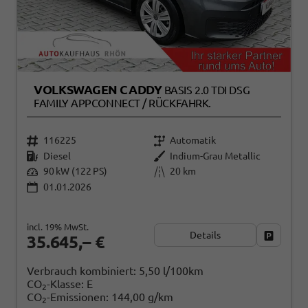
VOLKSWAGEN CADDY
BASIS 2.0 TDI DSG
FAMILY APPCONNECT / RÜCKFAHRK.
116225
Automatik
Diesel
Indium-Grau Metallic
90 kW (122 PS)
20 km
01.01.2026
incl. 19% MwSt.
Details
Fahrzeug
35.645,– €
Verbrauch kombiniert:
5,50 l/100km
CO
-Klasse:
E
2
CO
-Emissionen:
144,00 g/km
2