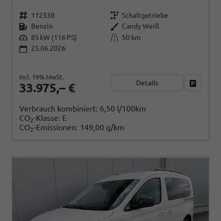
112538
Schaltgetriebe
Benzin
Candy Weiß
85 kW (116 PS)
50 km
25.06.2026
incl. 19% MwSt.
Details
Fahrzeug
33.975,– €
Verbrauch kombiniert:
6,50 l/100km
CO
-Klasse:
E
2
CO
-Emissionen:
149,00 g/km
2