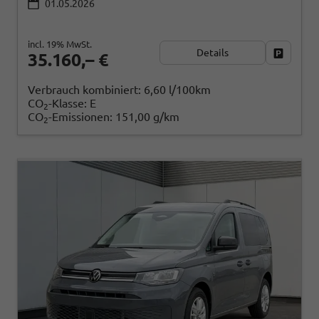
01.05.2026
incl. 19% MwSt.
Details
Fahrzeug
35.160,– €
Verbrauch kombiniert:
6,60 l/100km
CO
-Klasse:
E
2
CO
-Emissionen:
151,00 g/km
2