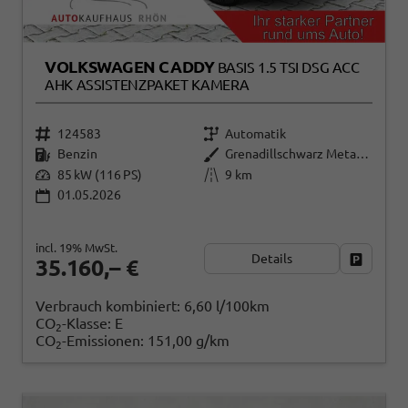
VOLKSWAGEN CADDY
BASIS 1.5 TSI DSG ACC
AHK ASSISTENZPAKET KAMERA
124583
Automatik
Benzin
Grenadillschwarz Metallic
85 kW (116 PS)
9 km
01.05.2026
incl. 19% MwSt.
Details
Fahrzeug
35.160,– €
Verbrauch kombiniert:
6,60 l/100km
CO
-Klasse:
E
2
CO
-Emissionen:
151,00 g/km
2