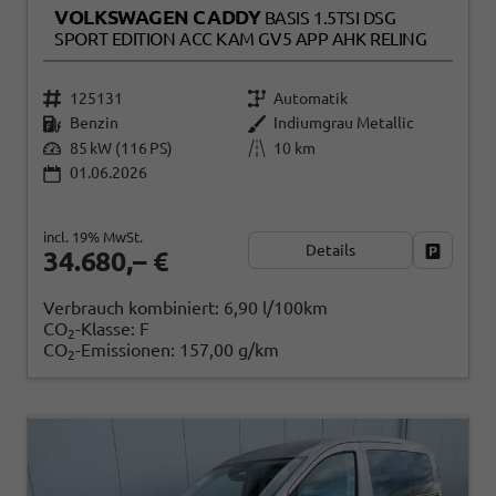
VOLKSWAGEN CADDY
BASIS 1.5TSI DSG
SPORT EDITION ACC KAM GV5 APP AHK RELING
125131
Automatik
Benzin
Indiumgrau Metallic
85 kW (116 PS)
10 km
01.06.2026
incl. 19% MwSt.
Details
Fahrzeug
34.680,– €
Verbrauch kombiniert:
6,90 l/100km
CO
-Klasse:
F
2
CO
-Emissionen:
157,00 g/km
2