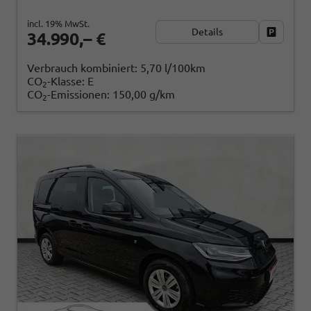
incl. 19% MwSt.
Details
Fahrzeug
34.990,– €
Verbrauch kombiniert:
5,70 l/100km
CO
-Klasse:
E
2
CO
-Emissionen:
150,00 g/km
2