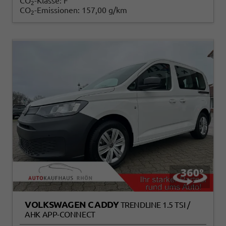
CO
-Klasse:
F
2
CO
-Emissionen:
157,00 g/km
2
VOLKSWAGEN CADDY
TRENDLINE 1.5 TSI /
AHK APP-CONNECT