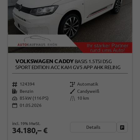
VOLKSWAGEN CADDY
BASIS 1.5TSI DSG
SPORT EDITION ACC KAM GV5 APP AHK RELING
124394
Automatik
Benzin
Candyweiß
85 kW (116 PS)
10 km
01.05.2026
incl. 19% MwSt.
Details
Fahrzeug
34.180,– €