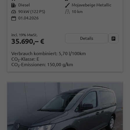
Diesel
Mojavebeige Metallic
90 kW (122 PS)
10 km
01.04.2026
incl. 19% MwSt.
Details
Fahrzeug
35.690,– €
Verbrauch kombiniert:
5,70 l/100km
CO
-Klasse:
E
2
CO
-Emissionen:
150,00 g/km
2