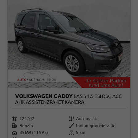
VOLKSWAGEN CADDY
BASIS 1.5 TSI DSG ACC
AHK ASSISTENZPAKET KAMERA
124702
Automatik
Benzin
Indiumgrau Metallic
85 kW (116 PS)
9 km