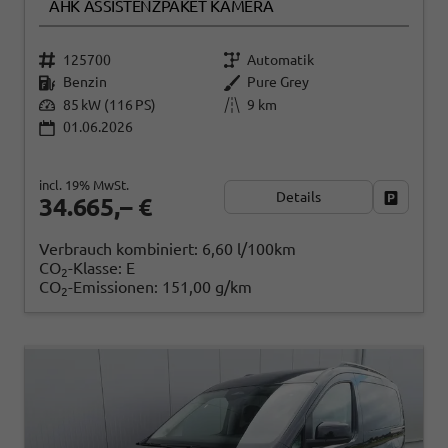
AHK ASSISTENZPAKET KAMERA
125700
Automatik
Benzin
Pure Grey
85 kW (116 PS)
9 km
01.06.2026
incl. 19% MwSt.
Details
Fahrzeug
34.665,– €
Verbrauch kombiniert:
6,60 l/100km
CO
-Klasse:
E
2
CO
-Emissionen:
151,00 g/km
2