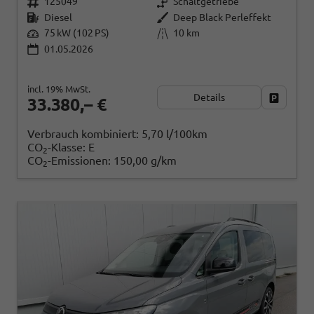
125049
Schaltgetriebe
Diesel
Deep Black Perleffekt
75 kW (102 PS)
10 km
01.05.2026
incl. 19% MwSt.
Details
Fahrzeug
33.380,– €
Verbrauch kombiniert:
5,70 l/100km
CO
-Klasse:
E
2
CO
-Emissionen:
150,00 g/km
2