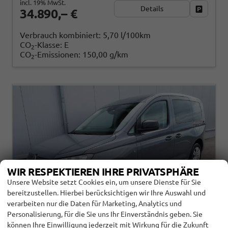
incl. 19% MwSt.
Details
Fahrzeug
34.890,– €
Verbrauch kombiniert:
5,70 l/100km
CO
-Klasse:
E
2
CO
-Emissionen:
150,00 g/km
2
WIR RESPEKTIEREN IHRE PRIVATSPHÄRE
Unsere Website setzt Cookies ein, um unsere Dienste für Sie
bereitzustellen. Hierbei berücksichtigen wir Ihre Auswahl und
verarbeiten nur die Daten für Marketing, Analytics und
Personalisierung, für die Sie uns Ihr Einverständnis geben. Sie
können Ihre Einwilligung jederzeit mit Wirkung für die Zukunft