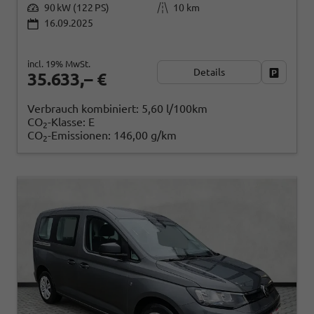
90 kW (122 PS)
10 km
16.09.2025
incl. 19% MwSt.
Details
Fahrzeug
35.633,– €
Verbrauch kombiniert:
5,60 l/100km
CO
-Klasse:
E
2
CO
-Emissionen:
146,00 g/km
2