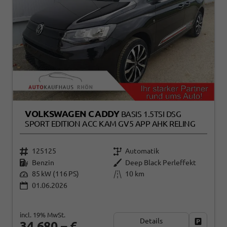
VOLKSWAGEN CADDY
BASIS 1.5TSI DSG
SPORT EDITION ACC KAM GV5 APP AHK RELING
125125
Automatik
Benzin
Deep Black Perleffekt
85 kW (116 PS)
10 km
01.06.2026
incl. 19% MwSt.
Details
Fahrzeug
34.680,– €