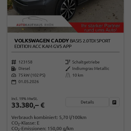
VOLKSWAGEN CADDY
BASIS 2.0TDI SPORT
EDITION ACC KAM GV5 APP
123158
Schaltgetriebe
Diesel
Indiumgrau Metallic
75 kW (102 PS)
10 km
01.05.2026
incl. 19% MwSt.
Details
Fahrzeug
33.380,– €
Verbrauch kombiniert:
5,70 l/100km
CO
-Klasse:
E
2
CO
-Emissionen:
150,00 g/km
2