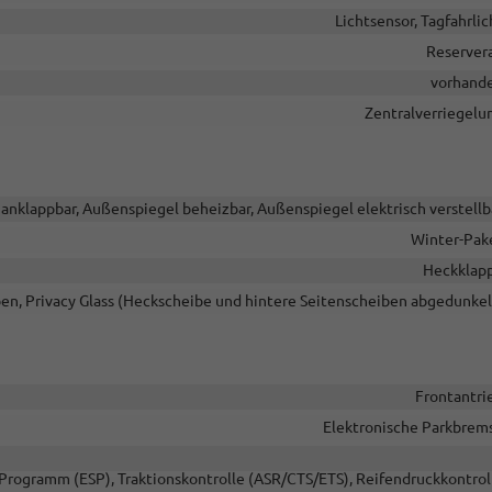
Lichtsensor, Tagfahrlic
Reserver
vorhand
Zentralverriegelu
anklappbar, Außenspiegel beheizbar, Außenspiegel elektrisch verstellb
Winter-Pak
Heckklap
en, Privacy Glass (Heckscheibe und hintere Seitenscheiben abgedunkel
Frontantri
Elektronische Parkbrem
s-Programm (ESP), Traktionskontrolle (ASR/CTS/ETS), Reifendruckkontrol