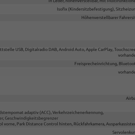
in Leder, höhenverstellbar, mit Multifunktion
Isofix (Kindersitzbefestigung), Sitzheizu
Höhenverstellbarer Fahrersi
ttstelle USB, Digitalradio DAB, Android Auto, Apple CarPlay, Touchscre
vorhand
Freisprecheinrichtung, Bluetoo
vorhand
Airb
andstempomat adaptiv (ACC), Verkehrzeichenerkennung,
er, Geschwindigkeitsbegrenzer
ol vorne, Park Distance Control hinten, Rückfahrkamera, Ausparkassiste
Servolenku