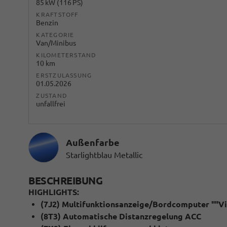
85 kW (116 PS)
KRAFTSTOFF
Benzin
KATEGORIE
Van/Minibus
KILOMETERSTAND
10 km
ERSTZULASSUNG
01.05.2026
ZUSTAND
unfallfrei
Außenfarbe
Starlightblau Metallic
BESCHREIBUNG
HIGHLIGHTS:
(7J2) Multifunktionsanzeige/Bordcomputer ""Vir
(8T3) Automatische Distanzregelung ACC