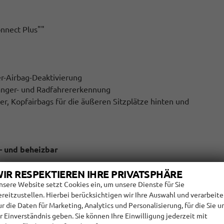
nnect Plus""
er-Airbag-Deaktivierung
gänger- und Radfahrererkennung
er, Kopfairbags für die äußeren Sitzplätze hinten und
l- und beheizbar
IR RESPEKTIEREN IHRE PRIVATSPHÄRE
für Sitze im FGR (außer mittlerer Sitz der 2. Sitzreihe)
nsere Website setzt Cookies ein, um unsere Dienste für Sie
ereitzustellen. Hierbei berücksichtigen wir Ihre Auswahl und verarbeit
ur die Daten für Marketing, Analytics und Personalisierung, für die Sie u
hr Einverständnis geben. Sie können Ihre Einwilligung jederzeit mit