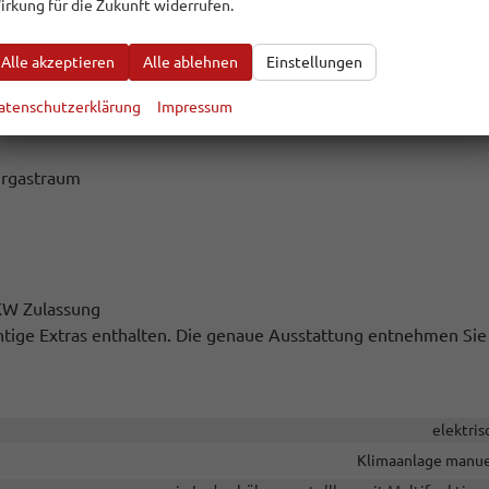
irkung für die Zukunft widerrufen.
Alle akzeptieren
Alle ablehnen
Einstellungen
ht
atenschutzerklärung
Impressum
Kennung inkl. Schneeflocke)
hrgastraum
LKW Zulassung
ichtige Extras enthalten. Die genaue Ausstattung entnehmen Sie
elektris
Klimaanlage manue