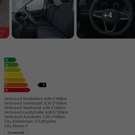
+4
Verbrauch kombiniert:
6,90 l/100km
Verbrauch Innenstadt:
8,30 l/100km
Verbrauch Stadtrand:
6,90 l/100km
Verbrauch Landstraße:
6,00 l/100km
Verbrauch Autobahn:
7,30 l/100km
CO
-Emissionen:
157,00 g/km
2
CO
-Klasse:
F
2
Download