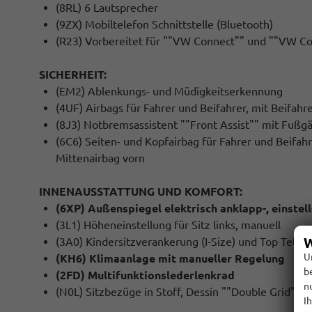
(8RL) 6 Lautsprecher
(9ZX) Mobiltelefon Schnittstelle (Bluetooth)
(R23) Vorbereitet für ""VW Connect"" und ""VW Co
SICHERHEIT:
(EM2) Ablenkungs- und Müdigkeitserkennung
(4UF) Airbags für Fahrer und Beifahrer, mit Beifahr
(8J3) Notbremsassistent ""Front Assist"" mit Fuß
(6C6) Seiten- und Kopfairbag für Fahrer und Beifahr
Mittenairbag vorn
INNENAUSSTATTUNG UND KOMFORT:
(6XP) Außenspiegel elektrisch anklapp-, einstel
(3L1) Höheneinstellung für Sitz links, manuell
W
(3A0) Kindersitzverankerung (I-Size) und Top Tether 
U
(KH6) Klimaanlage mit manueller Regelung
b
(2FD) Multifunktionslederlenkrad
n
(N0L) Sitzbezüge in Stoff, Dessin ""Double Grid""
I