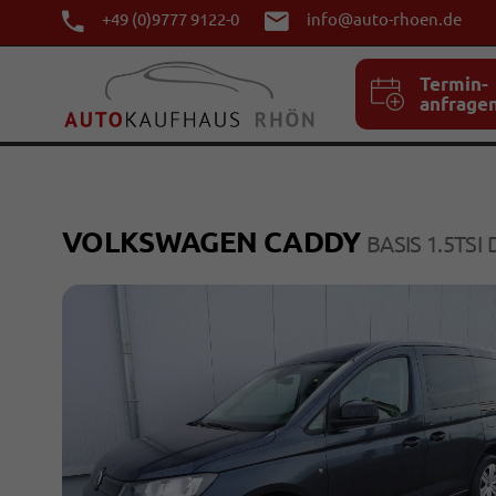
+49 (0)9777 9122-0
info@auto-rhoen.de
Termin-
anfrage
VOLKSWAGEN CADDY
BASIS 1.5TSI