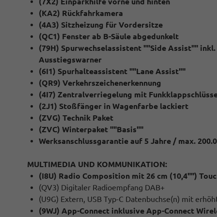
(7X2) Einparkhilfe vorne und hinten
(KA2) Rückfahrkamera
(4A3) Sitzheizung für Vordersitze
(QC1) Fenster ab B-Säule abgedunkelt
(79H) Spurwechselassistent ""Side Assist"" inkl
Ausstiegswarner
(6I1) Spurhalteassistent ""Lane Assist""
(QR9) Verkehrszeichenerkennung
(4I7) Zentralverriegelung mit Funkklappschlüssel
(2J1) Stoßfänger in Wagenfarbe lackiert
(ZVG) Technik Paket
(ZVC) Winterpaket ""Basis""
Werksanschlussgarantie auf 5 Jahre / max. 200.
MULTIMEDIA UND KOMMUNIKATION:
(I8U) Radio Composition mit 26 cm (10,4"") Tou
(QV3) Digitaler Radioempfang DAB+
(U9G) Extern, USB Typ-C Datenbuchse(n) mit erhöh
(9WJ) App-Connect inklusive App-Connect Wirel