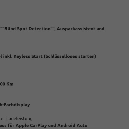
. ""Blind Spot Detection"", Ausparkassistent und
 inkl. Keyless Start (Schlüsselloses starten)
000 Km
ch-Farbdisplay
ter Ladeleistung
ess für Apple CarPlay und Android Auto