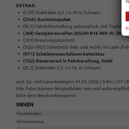
W
EXTRAS:
(C5P) Stahlräder 6,5 J x 16 in Schwarz
(ZVA) Assistenzpaket
(9C7) Fahrlichtschaltung automatisch, mit Tagfahrlic
D
(J69) Ganzjahresreifen 205/60 R16 96H XL (M+S 
(JX1) Kreuzungsassistent
(5Q2+5R2) Schiebetür links und rechts im Lade-/Fa
(9T1) Scheibenwaschdüsen beheizbar
(1G2) Reserverad in Fahrbereifung, Stahl
(ZCJ) Stahlräder 6,5 J x 16, in Schwarz
ausl. Ez. und Garantiebeginn 01.05.2026 / 0 Km / N1 
Alle Fotos können Beispielbilder sein und aufpreispfl
bitte dem Beschreibungstext
INNEN
Fensterheber
Klimatisierung