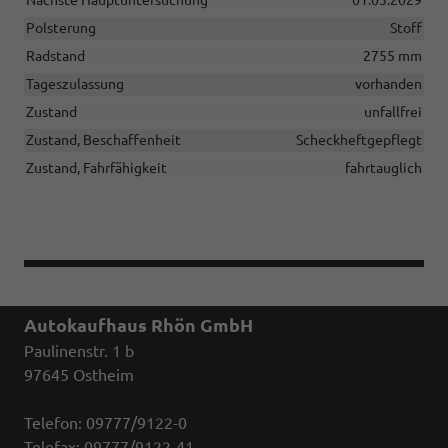
Nächste Hauptuntersuchung
01.05.2029
Polsterung
Stoff
Radstand
2755 mm
Tageszulassung
vorhanden
Zustand
unfallfrei
Zustand, Beschaffenheit
Scheckheftgepflegt
Zustand, Fahrfähigkeit
fahrtauglich
Autokaufhaus Rhön GmbH
Paulinenstr. 1 b
97645 Ostheim
Telefon: 09777/9122-0
Telefax: 09777/9122-41