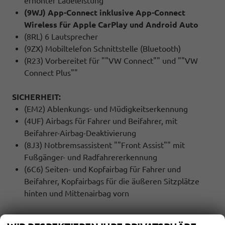
erhöhter Ladeleistung
(9WJ) App-Connect inklusive App-Connect
Wireless für Apple CarPlay und Android Auto
(8RL) 6 Lautsprecher
(9ZX) Mobiltelefon Schnittstelle (Bluetooth)
(R23) Vorbereitet für ""VW Connect"" und ""VW
Connect Plus""
SICHERHEIT:
(EM2) Ablenkungs- und Müdigkeitserkennung
(4UF) Airbags für Fahrer und Beifahrer, mit
Beifahrer-Airbag-Deaktivierung
(8J3) Notbremsassistent ""Front Assist"" mit
Fußgänger- und Radfahrererkennung
(6C6) Seiten- und Kopfairbag für Fahrer und
Beifahrer, Kopfairbags für die äußeren Sitzplätze
hinten und Mittenairbag vorn
INNENAUSSTATTUNG UND KOMFORT: