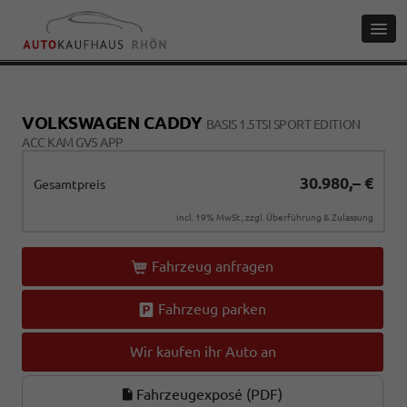
VOLKSWAGEN CADDY
BASIS 1.5TSI SPORT EDITION
ACC KAM GV5 APP
30.980,– €
Gesamtpreis
incl. 19% MwSt., zzgl. Überführung & Zulassung
Fahrzeug anfragen
Fahrzeug parken
Wir kaufen ihr Auto an
Fahrzeugexposé (PDF)