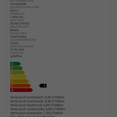
ANTRIEBSACHSE
Frontantrieb
SCHADSTOFFKLASSE
Euro 6
HUBRAUM
1.498 ccm
LEISTUNG
85 kW (116 PS)
KRAFTSTOFF
Benzin
KATEGORIE
Van/Minibus
KILOMETERSTAND
10 km
ERSTZULASSUNG
01.05.2026
ZUSTAND
unfallfrei
Verbrauch kombiniert:
6,90 l/100km
Verbrauch Innenstadt:
8,30 l/100km
Verbrauch Stadtrand:
6,90 l/100km
Verbrauch Landstraße:
6,00 l/100km
Verbrauch Autobahn:
7,30 l/100km
CO
-Emissionen:
157,00 g/km