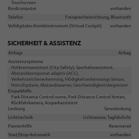
Touchscreen
Bordcomputer
vorhanden
Telefon
Freisprecheinrichtung, Bluetooth
Volldigitales Kombiinstrument (Virtual Cockpit)
vorhanden
SICHERHEIT & ASSISTENZ
Airbags
Airbag
Assistenzsysteme
Notbremsassistent (City-Safety), Spurhalteassistent,
Abstandstempomat adaptiv (ACC),
Verkehrzeichenerkennung, Müdigkeitserkennungs-Sensor,
Notrufsystem, Abstandswarner, Geschwindigkeitsbegrenzer
Einparkhilfe
Park Distance Control vorne, Park Distance Control hinten,
Rückfahrkamera, Ausparkassistent
Lenkung
Servolenkung
Lichttechnik
Lichtsensor, Tagfahrlicht
Pannenhilfe
Reserverad
Start/Stop-Automatik
vorhanden