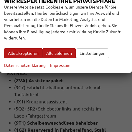
WIR RESPEKTIEREN IHRE PRIVATSPHÄRE
(6XP) Außenspiegel elektrisch anklapp-, einstell-
Unsere Website setzt Cookies ein, um unsere Dienste für Sie
und beheizbar
bereitzustellen. Hierbei berücksichtigen wir Ihre Auswahl und
(3L1) Höheneinstellung für Sitz links, manuell
verarbeiten nur die Daten für Marketing, Analytics und
(3A0) Kindersitzverankerung (I-Size) und Top Tether
Personalisierung, für die Sie uns Ihr Einverständnis geben. Sie
für Sitze im FGR (außer mittlerer Sitz der 2.
können Ihre Einwilligung jederzeit mit Wirkung für die Zukunft
Sitzreihe)
widerrufen.
(KH6) Klimaanlage mit manueller Regelung
(2FD) Multifunktionslederlenkrad
Alle akzeptieren
Alle ablehnen
Einstellungen
(N0L) Sitzbezüge in Stoff, Dessin ""Double Grid""
Datenschutzerklärung
Impressum
EXTRAS:
(ZVA) Assistenzpaket
(9C7) Fahrlichtschaltung automatisch, mit
Tagfahrlicht
(JX1) Kreuzungsassistent
(5Q2+5R2) Schiebetür links und rechts im
Lade-/Fahrgastraum
(9T1) Scheibenwaschdüsen beheizbar
(1G2) Reserverad in Fahrbereifung, Stahl