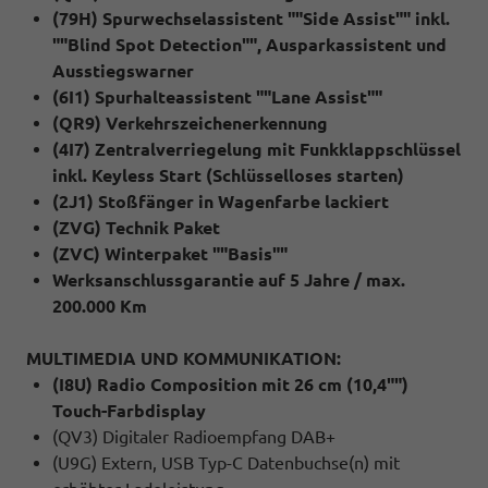
(79H) Spurwechselassistent ""Side Assist"" inkl.
""Blind Spot Detection"", Ausparkassistent und
Ausstiegswarner
(6I1) Spurhalteassistent ""Lane Assist""
(QR9) Verkehrszeichenerkennung
(4I7) Zentralverriegelung mit Funkklappschlüssel
inkl. Keyless Start (Schlüsselloses starten)
(2J1) Stoßfänger in Wagenfarbe lackiert
(ZVG) Technik Paket
(ZVC) Winterpaket ""Basis""
Werksanschlussgarantie auf 5 Jahre / max.
200.000 Km
MULTIMEDIA UND KOMMUNIKATION:
(I8U) Radio Composition mit 26 cm (10,4"")
Touch-Farbdisplay
(QV3) Digitaler Radioempfang DAB+
(U9G) Extern, USB Typ-C Datenbuchse(n) mit