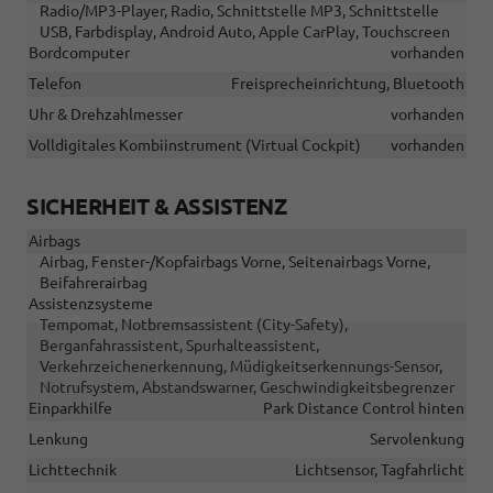
Radio/MP3-Player, Radio, Schnittstelle MP3, Schnittstelle
USB, Farbdisplay, Android Auto, Apple CarPlay, Touchscreen
Bordcomputer
vorhanden
Telefon
Freisprecheinrichtung, Bluetooth
Uhr & Drehzahlmesser
vorhanden
Volldigitales Kombiinstrument (Virtual Cockpit)
vorhanden
SICHERHEIT & ASSISTENZ
Airbags
Airbag, Fenster-/Kopfairbags Vorne, Seitenairbags Vorne,
Beifahrerairbag
Assistenzsysteme
Tempomat, Notbremsassistent (City-Safety),
Berganfahrassistent, Spurhalteassistent,
Verkehrzeichenerkennung, Müdigkeitserkennungs-Sensor,
Notrufsystem, Abstandswarner, Geschwindigkeitsbegrenzer
Einparkhilfe
Park Distance Control hinten
Lenkung
Servolenkung
Lichttechnik
Lichtsensor, Tagfahrlicht