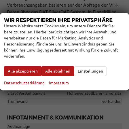
Verbrauchsangaben basieren auf der Abfrage der VIN-
Daten über das DAT SilverDAT System. In Einzelfällen
kann es zu Datenfehlern kommen. Die gemachten
WIR RESPEKTIEREN IHRE PRIVATSPHÄRE
Angaben gelten nicht als zugesicherte Eigenschaft im
Unsere Website setzt Cookies ein, um unsere Dienste für Sie
bereitzustellen. Hierbei berücksichtigen wir Ihre Auswahl und
Sinne des BGB 434 Abs. 1 Satz 3.
verarbeiten nur die Daten für Marketing, Analytics und
INNEN
Personalisierung, für die Sie uns Ihr Einverständnis geben. Sie
können Ihre Einwilligung jederzeit mit Wirkung für die Zukunft
Armlehnen
Fahrer
widerrufen.
Fensterheber
elektrisch
Klimatisierung
Klimaanlage manuell
Alle akzeptieren
Alle ablehnen
Einstellungen
Lenkrad
höhenverstellbar, mit Multifunktionen
Datenschutzerklärung
Impressum
Sitze: Lordosenstütze
Fahrer
Sitze: Verstellbarkeit
Höhenverstellbarer Fahrersitz
Trennwand
vorhanden
INFOTAINMENT & KOMMUNIKATION
Audioanlage