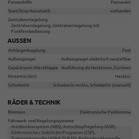
Pannenhilfe
Pannenkit
Start/Stop-Automatik
vorhanden
Zentralverriegelung
Zentralverriegelung, Zentralverriegelung mit
Funkfernbedienung
AUSSEN
Anhängerkupplung
Fest
Außenspiegel
Außenspiegel elektrisch verstellbar
Gepäckraum-/Heckklappe
Ausführung als Hecktüren, Zurrösen
Hintertür (Art)
Hecktür
Schiebetür
Schiebetür rechts, Schiebetür (manuell)
RÄDER & TECHNIK
Bremsen
Elektronische Parkbremse
Fahrwerk- und Regelungssysteme
Antiblockiersystem (ABS), Antischlupfregelung (ASR),
Elektronisches Stabilitäts-Programm (ESP),
Traktionskontrolle (ASR/CTS/ETS), Reifendruckkontrolle