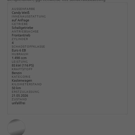
AUSSENFARBE
Candy Weiß
INNENAUSSTATTUNG
auf Anfrage
GETRIEBE
Schaltgetriebe
ANTRIEBSACHSE
Frontantrieb
ZYLINDER
4
SCHADSTOFFKLASSE
Euro 6 EB
HUBRAUM
1.498 ccm
LEISTUNG
85 kW (116 PS)
KRAFTSTOFF
Benzin
KATEGORIE
Kastenwagen
KILOMETERSTAND
50 km
ERSTZULASSUNG
21.05.2026
ZUSTAND
unfallfrei