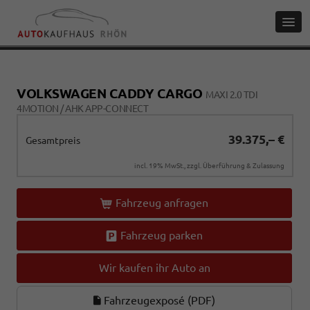
VOLKSWAGEN CADDY CARGO
MAXI 2.0 TDI
4MOTION / AHK APP-CONNECT
39.375,– €
Gesamtpreis
incl. 19% MwSt., zzgl. Überführung & Zulassung
Fahrzeug anfragen
Fahrzeug parken
Wir kaufen ihr Auto an
Fahrzeugexposé (PDF)