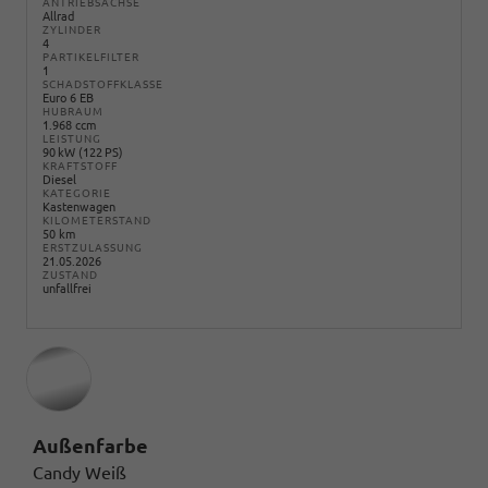
ANTRIEBSACHSE
Allrad
ZYLINDER
4
PARTIKELFILTER
1
SCHADSTOFFKLASSE
Euro 6 EB
HUBRAUM
1.968 ccm
LEISTUNG
90 kW (122 PS)
KRAFTSTOFF
Diesel
KATEGORIE
Kastenwagen
KILOMETERSTAND
50 km
ERSTZULASSUNG
21.05.2026
ZUSTAND
unfallfrei
Außenfarbe
Candy Weiß