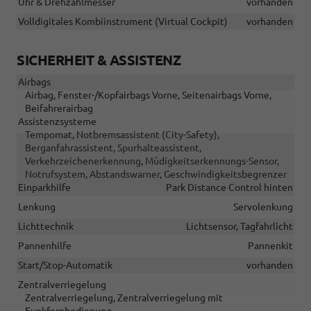
Uhr & Drehzahlmesser
vorhanden
Volldigitales Kombiinstrument (Virtual Cockpit)
vorhanden
SICHERHEIT & ASSISTENZ
Airbags
Airbag, Fenster-/Kopfairbags Vorne, Seitenairbags Vorne,
Beifahrerairbag
Assistenzsysteme
Tempomat, Notbremsassistent (City-Safety),
Berganfahrassistent, Spurhalteassistent,
Verkehrzeichenerkennung, Müdigkeitserkennungs-Sensor,
Notrufsystem, Abstandswarner, Geschwindigkeitsbegrenzer
Einparkhilfe
Park Distance Control hinten
Lenkung
Servolenkung
Lichttechnik
Lichtsensor, Tagfahrlicht
Pannenhilfe
Pannenkit
Start/Stop-Automatik
vorhanden
Zentralverriegelung
Zentralverriegelung, Zentralverriegelung mit
Funkfernbedienung