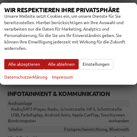
Sinne des BGB 434 Abs. 1 Satz 3.
WIR RESPEKTIEREN IHRE PRIVATSPHÄRE
INNEN
Unsere Website setzt Cookies ein, um unsere Dienste für Sie
bereitzustellen. Hierbei berücksichtigen wir Ihre Auswahl und
Armlehnen
Fahrer
verarbeiten nur die Daten für Marketing, Analytics und
Fensterheber
elektrisch
Personalisierung, für die Sie uns Ihr Einverständnis geben. Sie
können Ihre Einwilligung jederzeit mit Wirkung für die Zukunft
Klimatisierung
Klimaanlage manuell
widerrufen.
Lenkrad
höhenverstellbar, mit Multifunktionen
Sitze: Lordosenstütze
Fahrer
Alle akzeptieren
Alle ablehnen
Einstellungen
Sitze: Verstellbarkeit
Höhenverstellbarer Fahrersitz
Trennwand
vorhanden
Datenschutzerklärung
Impressum
INFOTAINMENT & KOMMUNIKATION
Audioanlage
Radio/MP3-Player, Radio, Schnittstelle MP3, Schnittstelle
USB, Farbdisplay, Android Auto, Apple CarPlay, Touchscreen
Bordcomputer
vorhanden
Telefon
Freisprecheinrichtung, Bluetooth