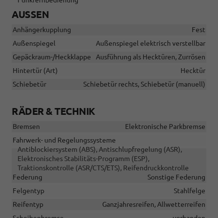
AUSSEN
Anhängerkupplung
Fest
Außenspiegel
Außenspiegel elektrisch verstellbar
Gepäckraum-/Heckklappe
Ausführung als Hecktüren, Zurrösen
Hintertür (Art)
Hecktür
Schiebetür
Schiebetür rechts, Schiebetür (manuell)
RÄDER & TECHNIK
Bremsen
Elektronische Parkbremse
Fahrwerk- und Regelungssysteme
Antiblockiersystem (ABS), Antischlupfregelung (ASR),
Elektronisches Stabilitäts-Programm (ESP),
Traktionskontrolle (ASR/CTS/ETS), Reifendruckkontrolle
Federung
Sonstige Federung
Felgentyp
Stahlfelge
Reifentyp
Ganzjahresreifen, Allwetterreifen
Scheibenbremse
vorhanden