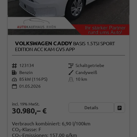
VOLKSWAGEN CADDY
BASIS 1.5TSI SPORT
EDITION ACC KAM GV5 APP
123134
Schaltgetriebe
Benzin
Candyweiß
85 kW (116 PS)
10 km
01.05.2026
incl. 19% MwSt.
Details
Fahrzeug
30.980,– €
Verbrauch kombiniert:
6,90 l/100km
CO
-Klasse:
F
2
CO
-Emissionen:
157,00 g/km
2