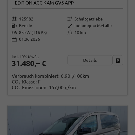
EDITION ACC KAM GV5 APP
125982
Schaltgetriebe
Benzin
Indiumgrau Metallic
85 kW (116 PS)
10 km
01.06.2026
incl. 19% MwSt.
Details
Fahrzeug
31.480,– €
Verbrauch kombiniert:
6,90 l/100km
CO
-Klasse:
F
2
CO
-Emissionen:
157,00 g/km
2