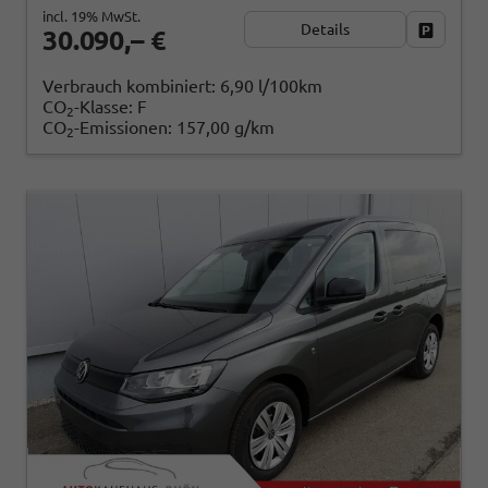
incl. 19% MwSt.
Details
Fahrzeug
30.090,– €
Verbrauch kombiniert:
6,90 l/100km
CO
-Klasse:
F
2
CO
-Emissionen:
157,00 g/km
2