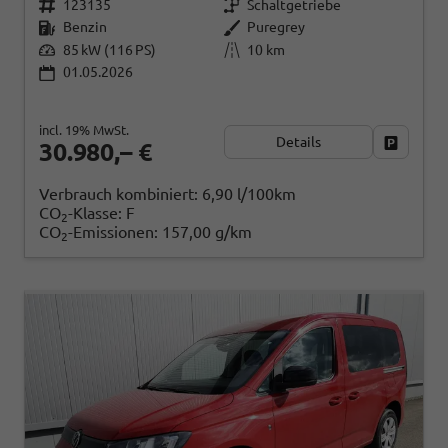
123135
Schaltgetriebe
Benzin
Puregrey
85 kW (116 PS)
10 km
01.05.2026
incl. 19% MwSt.
Details
Fahrzeug
30.980,– €
Verbrauch kombiniert:
6,90 l/100km
CO
-Klasse:
F
2
CO
-Emissionen:
157,00 g/km
2