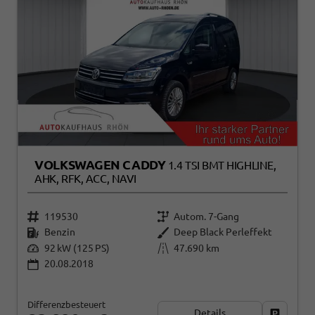
VOLKSWAGEN CADDY
1.4 TSI BMT HIGHLINE,
AHK, RFK, ACC, NAVI
119530
Autom. 7-Gang
Benzin
Deep Black Perleffekt
92 kW (125 PS)
47.690 km
20.08.2018
Differenzbesteuert
Details
Fahrzeug