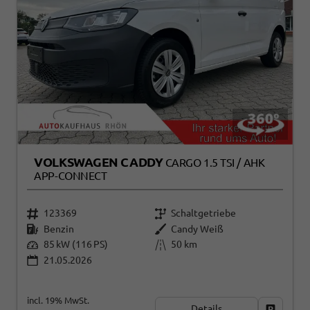
VOLKSWAGEN CADDY
CARGO 1.5 TSI / AHK
APP-CONNECT
123369
Schaltgetriebe
Benzin
Candy Weiß
85 kW (116 PS)
50 km
21.05.2026
incl. 19% MwSt.
Details
Fahrzeug