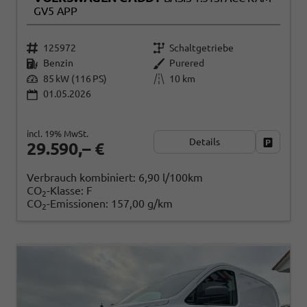
GV5 APP
125972
Schaltgetriebe
Benzin
Purered
85 kW (116 PS)
10 km
01.05.2026
incl. 19% MwSt.
Details
Fahrzeug
29.590,– €
Verbrauch kombiniert:
6,90 l/100km
CO
-Klasse:
F
2
CO
-Emissionen:
157,00 g/km
2