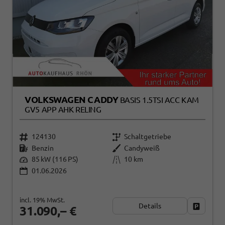
VOLKSWAGEN CADDY
BASIS 1.5TSI ACC KAM
GV5 APP AHK RELING
124130
Schaltgetriebe
Benzin
Candyweiß
85 kW (116 PS)
10 km
01.06.2026
incl. 19% MwSt.
Details
Fahrzeug
31.090,– €