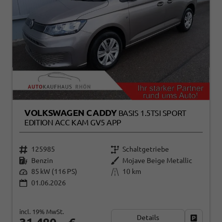
VOLKSWAGEN CADDY
BASIS 1.5TSI SPORT
EDITION ACC KAM GV5 APP
125985
Schaltgetriebe
Benzin
Mojave Beige Metallic
85 kW (116 PS)
10 km
01.06.2026
incl. 19% MwSt.
Details
Fahrzeug