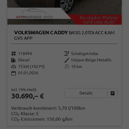
VOLKSWAGEN CADDY
BASIS 2.0TDI ACC KAM
GV5 APP
118494
Schaltgetriebe
Diesel
Mojave Beige Metallic
75 kW (102 PS)
10 km
01.01.2026
incl. 19% MwSt.
Details
Fahrzeug
30.690,– €
Verbrauch kombiniert:
5,70 l/100km
CO
-Klasse:
E
2
CO
-Emissionen:
150,00 g/km
2