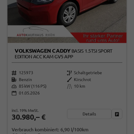
VOLKSWAGEN CADDY
BASIS 1.5TSI SPORT
EDITION ACC KAM GV5 APP
125973
Schaltgetriebe
Benzin
Kirschrot
85 kW (116 PS)
10 km
01.05.2026
incl. 19% MwSt.
Details
Fahrzeug
30.980,– €
Verbrauch kombiniert:
6,90 l/100km