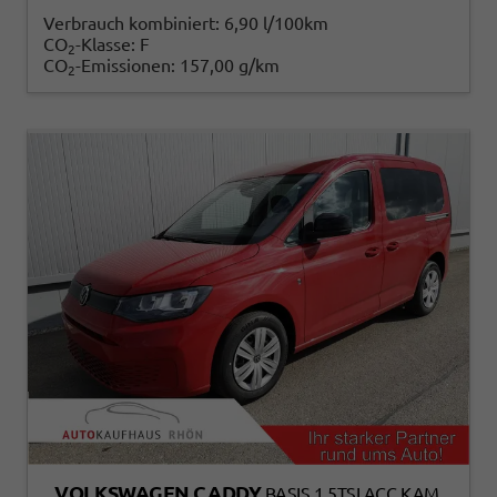
Verbrauch kombiniert:
6,90 l/100km
CO
-Klasse:
F
2
CO
-Emissionen:
157,00 g/km
2
VOLKSWAGEN CADDY
BASIS 1.5TSI ACC KAM