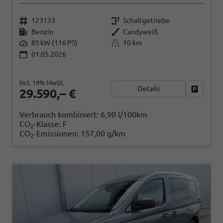
123133
Schaltgetriebe
Benzin
Candyweiß
85 kW (116 PS)
10 km
01.05.2026
incl. 19% MwSt.
Details
Fahrzeug
29.590,– €
Verbrauch kombiniert:
6,90 l/100km
CO
-Klasse:
F
2
CO
-Emissionen:
157,00 g/km
2