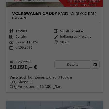
VOLKSWAGEN CADDY
BASIS 1.5TSI ACC KAM
GV5 APP
125983
Schaltgetriebe
Benzin
Indiumgrau Metallic
85 kW (116 PS)
10 km
01.06.2026
incl. 19% MwSt.
Details
Fahrzeug
30.090,– €
Verbrauch kombiniert:
6,90 l/100km
CO
-Klasse:
F
2
CO
-Emissionen:
157,00 g/km
2