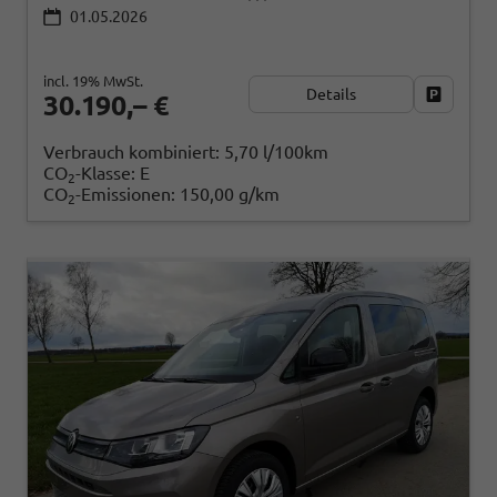
01.05.2026
incl. 19% MwSt.
Details
Fahrzeug
30.190,– €
Verbrauch kombiniert:
5,70 l/100km
CO
-Klasse:
E
2
CO
-Emissionen:
150,00 g/km
2