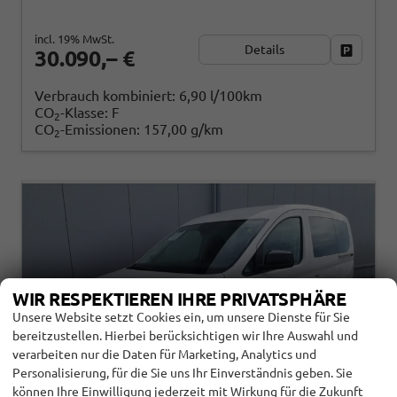
incl. 19% MwSt.
Details
Fahrzeug
30.090,– €
Verbrauch kombiniert:
6,90 l/100km
CO
-Klasse:
F
2
CO
-Emissionen:
157,00 g/km
2
WIR RESPEKTIEREN IHRE PRIVATSPHÄRE
Unsere Website setzt Cookies ein, um unsere Dienste für Sie
bereitzustellen. Hierbei berücksichtigen wir Ihre Auswahl und
verarbeiten nur die Daten für Marketing, Analytics und
Personalisierung, für die Sie uns Ihr Einverständnis geben. Sie
können Ihre Einwilligung jederzeit mit Wirkung für die Zukunft