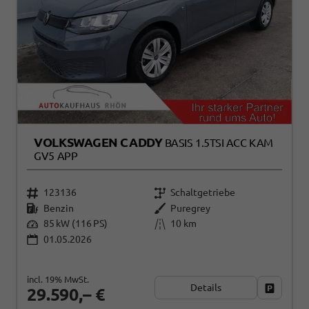
VOLKSWAGEN CADDY
BASIS 1.5TSI ACC KAM
GV5 APP
123136
Schaltgetriebe
Benzin
Puregrey
85 kW (116 PS)
10 km
01.05.2026
incl. 19% MwSt.
Details
Fahrzeug
29.590,– €