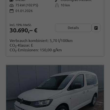
75 kW (102 PS)
10 km
01.01.2026
incl. 19% MwSt.
Details
Fahrzeug
30.690,– €
Verbrauch kombiniert:
5,70 l/100km
CO
-Klasse:
E
2
CO
-Emissionen:
150,00 g/km
2