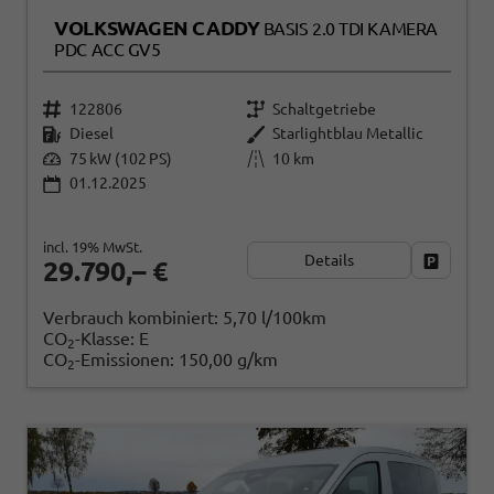
VOLKSWAGEN CADDY
BASIS 2.0 TDI KAMERA
PDC ACC GV5
122806
Schaltgetriebe
Diesel
Starlightblau Metallic
75 kW (102 PS)
10 km
01.12.2025
incl. 19% MwSt.
Details
Fahrzeug
29.790,– €
Verbrauch kombiniert:
5,70 l/100km
CO
-Klasse:
E
2
CO
-Emissionen:
150,00 g/km
2