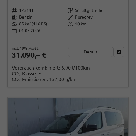
123141
Schaltgetriebe
Benzin
Puregrey
85 kW (116 PS)
10 km
01.05.2026
incl. 19% MwSt.
Details
Fahrzeug
31.090,– €
Verbrauch kombiniert:
6,90 l/100km
CO
-Klasse:
F
2
CO
-Emissionen:
157,00 g/km
2