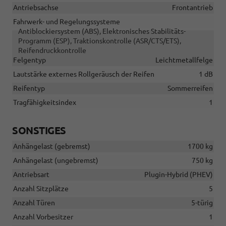
Antriebsachse
Frontantrieb
Fahrwerk- und Regelungssysteme
Antiblockiersystem (ABS), Elektronisches Stabilitäts-
Programm (ESP), Traktionskontrolle (ASR/CTS/ETS),
Reifendruckkontrolle
Felgentyp
Leichtmetallfelge
Lautstärke externes Rollgeräusch der Reifen
1 dB
Reifentyp
Sommerreifen
Tragfähigkeitsindex
1
SONSTIGES
Anhängelast (gebremst)
1700 kg
Anhängelast (ungebremst)
750 kg
Antriebsart
Plugin-Hybrid (PHEV)
Anzahl Sitzplätze
5
Anzahl Türen
5-türig
Anzahl Vorbesitzer
1