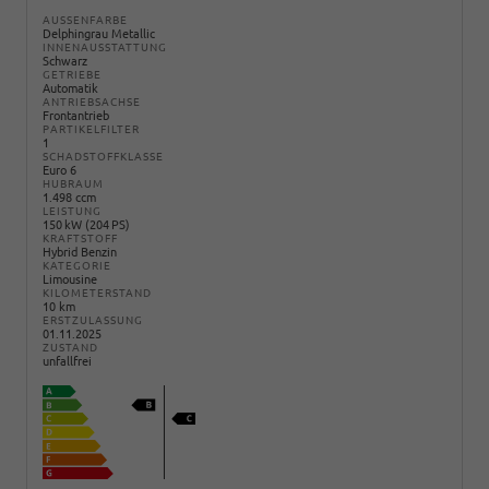
AUSSENFARBE
Delphingrau Metallic
INNENAUSSTATTUNG
Schwarz
GETRIEBE
Automatik
ANTRIEBSACHSE
Frontantrieb
PARTIKELFILTER
1
SCHADSTOFFKLASSE
Euro 6
HUBRAUM
1.498 ccm
LEISTUNG
150 kW (204 PS)
KRAFTSTOFF
Hybrid Benzin
KATEGORIE
Limousine
KILOMETERSTAND
10 km
ERSTZULASSUNG
01.11.2025
ZUSTAND
unfallfrei