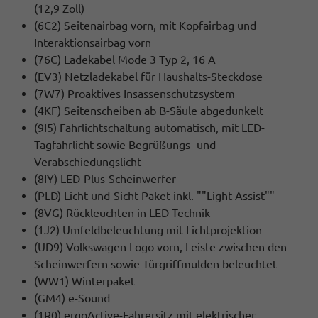
(12,9 Zoll)
(6C2) Seitenairbag vorn, mit Kopfairbag und
Interaktionsairbag vorn
(76C) Ladekabel Mode 3 Typ 2, 16 A
(EV3) Netzladekabel für Haushalts-Steckdose
(7W7) Proaktives Insassenschutzsystem
(4KF) Seitenscheiben ab B-Säule abgedunkelt
(9I5) Fahrlichtschaltung automatisch, mit LED-
Tagfahrlicht sowie Begrüßungs- und
Verabschiedungslicht
(8IY) LED-Plus-Scheinwerfer
(PLD) Licht-und-Sicht-Paket inkl. ""Light Assist""
(8VG) Rückleuchten in LED-Technik
(1J2) Umfeldbeleuchtung mit Lichtprojektion
(UD9) Volkswagen Logo vorn, Leiste zwischen den
Scheinwerfern sowie Türgriffmulden beleuchtet
(WW1) Winterpaket
(GM4) e-Sound
(1R0) ergoActive-Fahrersitz mit elektrischer