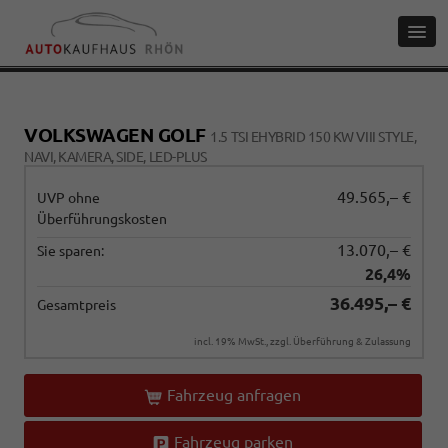
VOLKSWAGEN GOLF
1.5 TSI EHYBRID 150 KW VIII STYLE,
NAVI, KAMERA, SIDE, LED-PLUS
49.565,– €
UVP ohne
Überführungskosten
13.070,– €
Sie sparen:
26,4%
36.495,– €
Gesamtpreis
incl. 19% MwSt., zzgl. Überführung & Zulassung
Fahrzeug anfragen
Fahrzeug parken