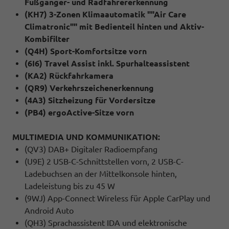
Fußgänger- und Radfahrererkennung
(KH7) 3-Zonen Klimaautomatik ""Air Care
Climatronic"" mit Bedienteil hinten und Aktiv-
Kombifilter
(Q4H) Sport-Komfortsitze vorn
(6I6) Travel Assist inkl. Spurhalteassistent
(KA2) Rückfahrkamera
(QR9) Verkehrszeichenerkennung
(4A3) Sitzheizung für Vordersitze
(PB4) ergoActive-Sitze vorn
MULTIMEDIA UND KOMMUNIKATION:
(QV3) DAB+ Digitaler Radioempfang
(U9E) 2 USB-C-Schnittstellen vorn, 2 USB-C-
Ladebuchsen an der Mittelkonsole hinten,
Ladeleistung bis zu 45 W
(9WJ) App-Connect Wireless für Apple CarPlay und
Android Auto
(QH3) Sprachassistent IDA und elektronische