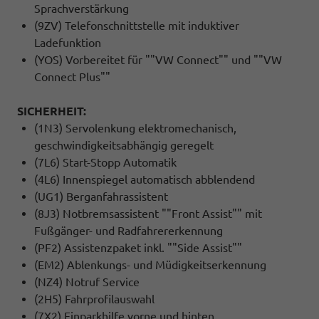
Sprachverstärkung
(9ZV) Telefonschnittstelle mit induktiver
Ladefunktion
(YOS) Vorbereitet für ""VW Connect"" und ""VW
Connect Plus""
SICHERHEIT:
(1N3) Servolenkung elektromechanisch,
geschwindigkeitsabhängig geregelt
(7L6) Start-Stopp Automatik
(4L6) Innenspiegel automatisch abblendend
(UG1) Berganfahrassistent
(8J3) Notbremsassistent ""Front Assist"" mit
Fußgänger- und Radfahrererkennung
(PF2) Assistenzpaket inkl. ""Side Assist""
(EM2) Ablenkungs- und Müdigkeitserkennung
(NZ4) Notruf Service
(2H5) Fahrprofilauswahl
(7X2) Einparkhilfe vorne und hinten