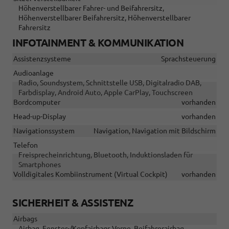
Höhenverstellbarer Fahrer- und Beifahrersitz,
Höhenverstellbarer Beifahrersitz, Höhenverstellbarer
Fahrersitz
INFOTAINMENT & KOMMUNIKATION
Assistenzsysteme
Sprachsteuerung
Audioanlage
Radio, Soundsystem, Schnittstelle USB, Digitalradio DAB,
Farbdisplay, Android Auto, Apple CarPlay, Touchscreen
Bordcomputer
vorhanden
Head-up-Display
vorhanden
Navigationssystem
Navigation, Navigation mit Bildschirm
Telefon
Freisprecheinrichtung, Bluetooth, Induktionsladen für
Smartphones
Volldigitales Kombiinstrument (Virtual Cockpit)
vorhanden
SICHERHEIT & ASSISTENZ
Airbags
Airbag, Fenster-/Kopfairbags Vorne, Beifahrerairbag