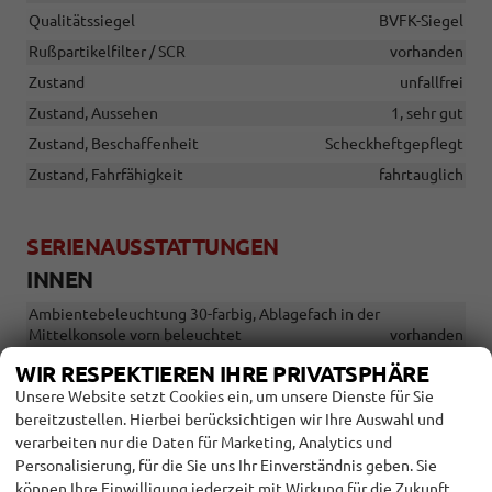
Qualitätssiegel
BVFK-Siegel
Rußpartikelfilter / SCR
vorhanden
Zustand
unfallfrei
Zustand, Aussehen
1, sehr gut
Zustand, Beschaffenheit
Scheckheftgepflegt
Zustand, Fahrfähigkeit
fahrtauglich
SERIENAUSSTATTUNGEN
INNEN
Ambientebeleuchtung 30-farbig, Ablagefach in der
Mittelkonsole vorn beleuchtet
vorhanden
Chrom-Applikationen an Spiegeleinstell- und
WIR RESPEKTIEREN IHRE PRIVATSPHÄRE
Fensterheberschaltern, Chromleisten an den Auströmern
Unsere Website setzt Cookies ein, um unsere Dienste für Sie
vorhanden
Dekoreinlagen "Carbon Grey" für
bereitzustellen. Hierbei berücksichtigen wir Ihre Auswahl und
Instrumententafel und Türverkleidungen vorn
vorhanden
verarbeiten nur die Daten für Marketing, Analytics und
Personalisierung, für die Sie uns Ihr Einverständnis geben. Sie
LED-Leuchte im Fußraum vorn, Lichtfarbe wählbar
vorhanden
können Ihre Einwilligung jederzeit mit Wirkung für die Zukunft