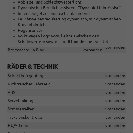
Abbiege- und Schlechtwetterlicht
Dynamischer Fernlichtassistent ''Dynamic Light Assist''
Innenspiegel automatisch abblendend
Leuchtweitenregulierung dynamisch, mit dynamischen
Kurvenfahrlicht
Regensensor
Volkswagen Logo vorn, Leiste zwischen den
Scheinwerfern sowie Türgriffmulden beleuchtet
vorhanden
Bremssattel in Blau
vorhanden
RÄDER & TECHNIK
Scheckheftgepflegt
vorhanden
Nichtraucher-Fahrzeug
vorhanden
ABS
vorhanden
Servolenkung
vorhanden
Sommerreifen
vorhanden
Traktionskontrolle
vorhanden
HU/AU neu
vorhanden