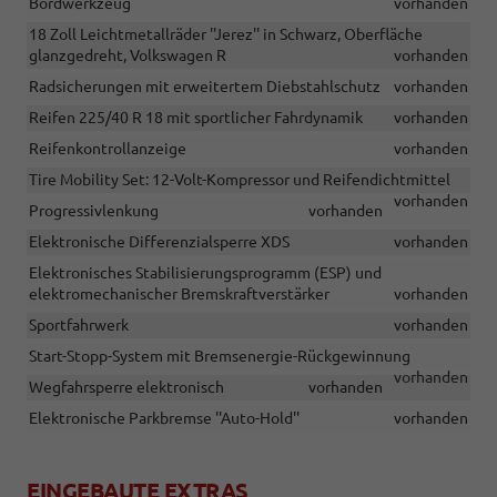
Bordwerkzeug
vorhanden
18 Zoll Leichtmetallräder ''Jerez'' in Schwarz, Oberfläche
glanzgedreht, Volkswagen R
vorhanden
Radsicherungen mit erweitertem Diebstahlschutz
vorhanden
Reifen 225/40 R 18 mit sportlicher Fahrdynamik
vorhanden
Reifenkontrollanzeige
vorhanden
Tire Mobility Set: 12-Volt-Kompressor und Reifendichtmittel
vorhanden
Progressivlenkung
vorhanden
Elektronische Differenzialsperre XDS
vorhanden
Elektronisches Stabilisierungsprogramm (ESP) und
elektromechanischer Bremskraftverstärker
vorhanden
Sportfahrwerk
vorhanden
Start-Stopp-System mit Bremsenergie-Rückgewinnung
vorhanden
Wegfahrsperre elektronisch
vorhanden
Elektronische Parkbremse ''Auto-Hold''
vorhanden
EINGEBAUTE EXTRAS