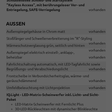
Schlüsselloses Schließ- und Startsystem
"Keyless Access", mit berührungsloser Ver- und
Entriegelung, SAFE-Verriegelung
vorhanden
AUSSEN
Außenspiegelgehäuse in Chrom matt
vorhanden
Stoßfänger und Schwellerverbreiterung im "R"-Styling
vorhanden
Wärmeschutzverglasung grün, seitlich und hinten
vorhanden
Außenspiegel elektrisch einstell-, anklapp-,
beheizbar
vorhanden
Fahrlichtschaltung automatisch, mit LED-Tagfahrlicht sowie
Begrüßungs- und Verabschiedungslicht
vorhanden
Frontscheibe in Verbundsicherheitsglas, wärme- und
geräuschdämmend
vorhanden
Umfeldbeleuchtung mit Lichtprojektion
vorhanden
IQ.Light - LED-Matrix-Scheinwerfer inkl. Licht- und Sicht-
Paket
LED-Matrix-Scheinwerfer mit Fernlicht Plus
3D-LED-Rückleuchten mit dynamischer Blinkleuchte