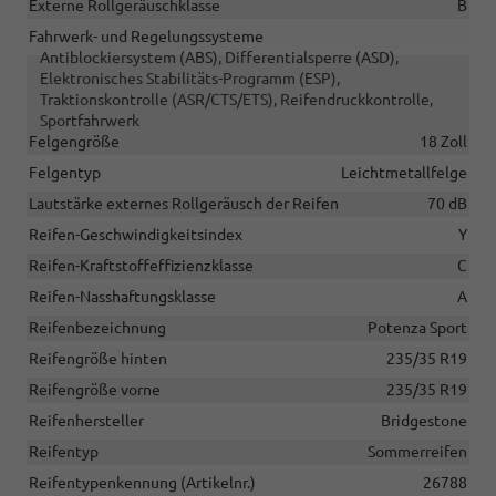
Externe Rollgeräuschklasse
B
Fahrwerk- und Regelungssysteme
Antiblockiersystem (ABS), Differentialsperre (ASD),
Elektronisches Stabilitäts-Programm (ESP),
Traktionskontrolle (ASR/CTS/ETS), Reifendruckkontrolle,
Sportfahrwerk
Felgengröße
18 Zoll
Felgentyp
Leichtmetallfelge
Lautstärke externes Rollgeräusch der Reifen
70 dB
Reifen-Geschwindigkeitsindex
Y
Reifen-Kraftstoffeffizienzklasse
C
Reifen-Nasshaftungsklasse
A
Reifenbezeichnung
Potenza Sport
Reifengröße hinten
235/35 R19
Reifengröße vorne
235/35 R19
Reifenhersteller
Bridgestone
Reifentyp
Sommerreifen
Reifentypenkennung (Artikelnr.)
26788