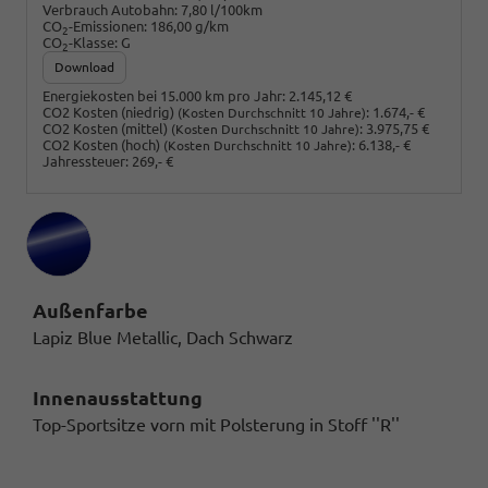
Verbrauch Autobahn:
7,80 l/100km
CO
-Emissionen:
186,00 g/km
2
CO
-Klasse:
G
2
Download
Energiekosten bei 15.000 km pro Jahr:
2.145,12 €
CO2 Kosten (niedrig)
:
1.674,- €
(Kosten Durchschnitt 10 Jahre)
CO2 Kosten (mittel)
:
3.975,75 €
(Kosten Durchschnitt 10 Jahre)
CO2 Kosten (hoch)
:
6.138,- €
(Kosten Durchschnitt 10 Jahre)
Jahressteuer:
269,- €
Außenfarbe
Lapiz Blue Metallic, Dach Schwarz
Innenausstattung
Top-Sportsitze vorn mit Polsterung in Stoff ''R''