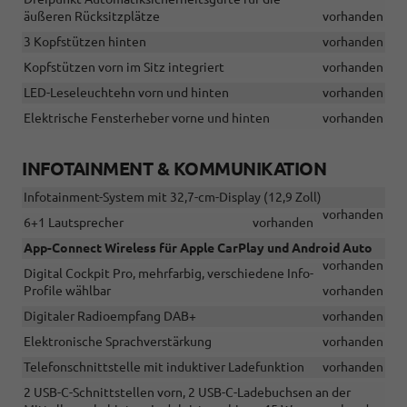
äußeren Rücksitzplätze
vorhanden
3 Kopfstützen hinten
vorhanden
Kopfstützen vorn im Sitz integriert
vorhanden
LED-Leseleuchtehn vorn und hinten
vorhanden
Elektrische Fensterheber vorne und hinten
vorhanden
INFOTAINMENT & KOMMUNIKATION
Infotainment-System mit 32,7-cm-Display (12,9 Zoll)
vorhanden
6+1 Lautsprecher
vorhanden
App-Connect Wireless für Apple CarPlay und Android Auto
vorhanden
Digital Cockpit Pro, mehrfarbig, verschiedene Info-
Profile wählbar
vorhanden
Digitaler Radioempfang DAB+
vorhanden
Elektronische Sprachverstärkung
vorhanden
Telefonschnittstelle mit induktiver Ladefunktion
vorhanden
2 USB-C-Schnittstellen vorn, 2 USB-C-Ladebuchsen an der