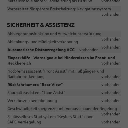
Mittelkonsole hinten; Ladeleistung bis zu 45 W
vorhanden
Vorbereitet für spätere Freischaltung: Navigationssystem
vorhanden
SICHERHEIT & ASSISTENZ
Abbiegebremsfunktion und Ausweichunterstützung
vorhanden
Ablenkungs- und Müdigkeitserkennung
vorhanden
Automatische Distanzregelung ACC
vorhanden
Einparkhilfe - Warnsignale bei Hindernissen im Front- und
Heckbereich
vorhanden
Notbremsassistent "Front Assist" mit Fußgänger- und
Radfahrererkennung
vorhanden
Rückfahrkamera "Rear View"
vorhanden
Spurhalteassistent "Lane Assist"
vorhanden
Verkehrszeichenerkennung
vorhanden
Geschwindigkeitsbegrenzer mit vorausschauender Regelung
vorhanden
Schlüsselloses Startsystem "Keyless Start" ohne
SAFE-Verriegelung
vorhanden