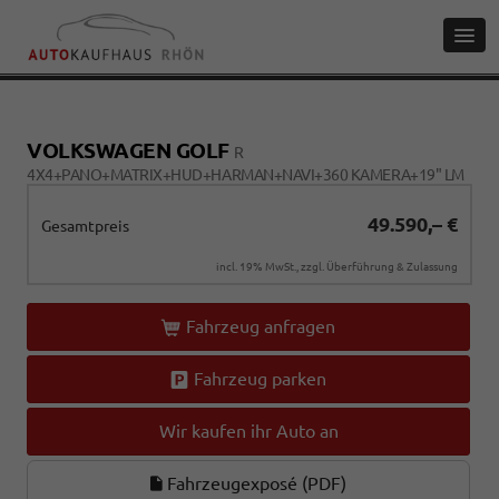
VOLKSWAGEN GOLF
R
4X4+PANO+MATRIX+HUD+HARMAN+NAVI+360 KAMERA+19" LM
49.590,– €
Gesamtpreis
incl. 19% MwSt., zzgl. Überführung & Zulassung
Fahrzeug anfragen
Fahrzeug parken
Wir kaufen ihr Auto an
Fahrzeugexposé (PDF)