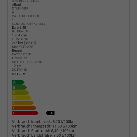
ANTRIEBSACHSE
Allrad
ZYLINDER
4
PARTIKELFILTER
1
SCHADSTOFFKLASSE
Euro 6 EB
HUBRAUM
1.984 ccm
LEISTUNG
245 kW (333 PS)
KRAFTSTOFF
Benzin
KATEGORIE
Limousine
KILOMETERSTAND
10 km
ZUSTAND
unfallfrei
Verbrauch kombiniert:
8,20 l/100km
Verbrauch Innenstadt:
11,60 l/100km
Verbrauch Stadtrand:
8,40 l/100km
Verbrauch Landstraße:
7,00 l/100km