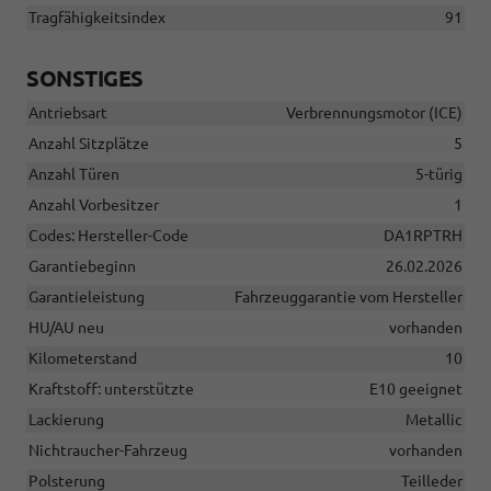
Tragfähigkeitsindex
91
SONSTIGES
Antriebsart
Verbrennungsmotor (ICE)
Anzahl Sitzplätze
5
Anzahl Türen
5-türig
Anzahl Vorbesitzer
1
Codes: Hersteller-Code
DA1RPTRH
Garantiebeginn
26.02.2026
Garantieleistung
Fahrzeuggarantie vom Hersteller
HU/AU neu
vorhanden
Kilometerstand
10
Kraftstoff: unterstützte
E10 geeignet
Lackierung
Metallic
Nichtraucher-Fahrzeug
vorhanden
Polsterung
Teilleder