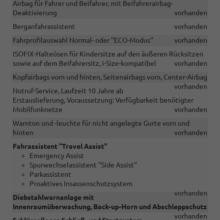
Airbag für Fahrer und Beifahrer, mit Beifahrerairbag-
Deaktivierung
vorhanden
Berganfahrassistent
vorhanden
Fahrprofilauswahl Normal- oder ''ECO-Modus''
vorhanden
ISOFIX-Halteösen für Kindersitze auf den äußeren Rücksitzen
sowie auf dem Beifahrersitz, i-Size-kompatibel
vorhanden
Kopfairbags vorn und hinten, Seitenairbags vorn, Center-Airbag
vorhanden
Notruf-Service, Laufzeit 10 Jahre ab
Erstauslieferung, Voraussetzung: Verfügbarkeit benötigter
Mobilfunknetze
vorhanden
Warnton und -leuchte für nicht angelegte Gurte vorn und
hinten
vorhanden
Fahrassistent ''Travel Assist''
Emergency Assist
Spurwechselassistent ''Side Assist''
Parkassistent
Proaktives Insassenschutzsystem
vorhanden
Diebstahlwarnanlage mit
Innenraumüberwachung, Back-up-Horn und Abschleppschutz
vorhanden