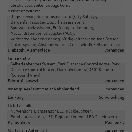
abschaltbar, Seitenairbags Vorne
Assistenzsysteme
Regensensor, Notbremsassistent (City-Safety),
Berganfahrassistent, Spurhalteassistent,
Spurwechselassistent, Fußgängererkennung,
Abstandstempomat adaptiv (ACC),
Verkehrzeichenerkennung, Müdigkeitserkennungs-Sensor,
Notrufsystem, Abstandswarner, Geschwindigkeitsbegrenzer
Diebstahl-Alarmanlage
vorhanden
Einparkhilfe
Selbstlenkendes System, Park Distance Control vorne, Park
Distance Control hinten, Rückfahrkamera, 360°-Kamera
(Surround View)
Fahrprofilauswahl
vorhanden
Innenspiegel automatisch abblendend
vorhanden
Lenkung
Servolenkung
Lichttechnik
Kurvenlicht, Lichtsensor, LED-Rückleuchten,
Fernlichtassistent, LED-Tagfahrlicht, Voll-LED Scheinwerfer
Pannenhilfe
Pannenkit
Start/Stop-Automatik
vorhanden