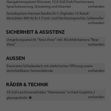
Navigationssystem Discover, 12,9-Zoll-Farb-Touchscreen,
Sprachsteuerung, Streaming und Internet
vorhanden
Soundsystem Harman Kardon 8+1, Digitaler 12-Kanal-
Verstärker 480 W, 8+1 Front- und Hecklautsprecher, Subwoofer
vorhanden
SICHERHEIT & ASSISTENZ
Umgebungsansicht "Area View" inkl. Rückfahrkamera "Rear
View"
vorhanden
AUSSEN
Panorama-Schiebedach mit elektrischer Öffnung sowie
verschiebbarer Sonnenblende
vorhanden
RÄDER & TECHNIK
19 Zoll Leichtmetallräder ''Warmenau'' in Dark Graphite /
(Bereifung
vorhanden
glanzgedreht
235/35
R19)