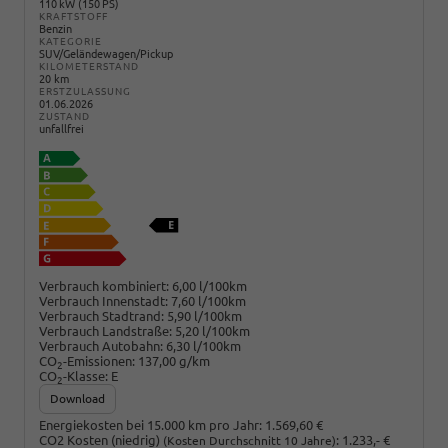
110 kW (150 PS)
KRAFTSTOFF
Benzin
KATEGORIE
SUV/Geländewagen/Pickup
KILOMETERSTAND
20 km
ERSTZULASSUNG
01.06.2026
ZUSTAND
unfallfrei
Verbrauch kombiniert:
6,00 l/100km
Verbrauch Innenstadt:
7,60 l/100km
Verbrauch Stadtrand:
5,90 l/100km
Verbrauch Landstraße:
5,20 l/100km
Verbrauch Autobahn:
6,30 l/100km
CO
-Emissionen:
137,00 g/km
2
CO
-Klasse:
E
2
Download
Energiekosten bei 15.000 km pro Jahr:
1.569,60 €
CO2 Kosten (niedrig)
:
1.233,- €
(Kosten Durchschnitt 10 Jahre)