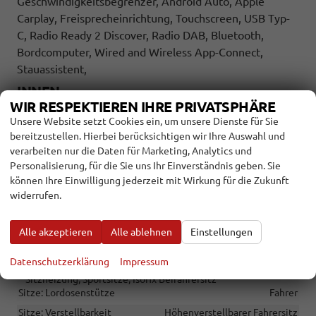
Geschwindigkeitsbegrenzer, Android Auto, Apple
Carplay, Freisprecheinrichtung, Touchscreen, USB Typ-
C, Radio Ready 2 Discover, Radio DAB, Bluetooth,
Bordcomputer, Wired and Wireless App-Connect,
Stauassistent,
INNEN
WIR RESPEKTIEREN IHRE PRIVATSPHÄRE
Ambiente-Beleuchtung
vorhanden
Unsere Website setzt Cookies ein, um unsere Dienste für Sie
Armlehnen
Mittelarmlehne
bereitzustellen. Hierbei berücksichtigen wir Ihre Auswahl und
verarbeiten nur die Daten für Marketing, Analytics und
Fensterheber
elektrisch
Personalisierung, für die Sie uns Ihr Einverständnis geben. Sie
Gepäckraumabtrennung
vorhanden
können Ihre Einwilligung jederzeit mit Wirkung für die Zukunft
Klimatisierung
Klimaautomatik
widerrufen.
Lenkrad
in Leder, höhenverstellbar, mit Multifunktionen, mit
Alle akzeptieren
Alle ablehnen
Einstellungen
Schaltwippen
Sitze
Datenschutzerklärung
Impressum
Isofix (Kindersitzbefestigung), Rücksitzbank hinten geteilt,
Sitzheizung, Sportsitze, Isofix Beifahrersitz
Sitze: Lordosenstütze
Fahrer
Sitze: Verstellbarkeit
Höhenverstellbarer Fahrersitz