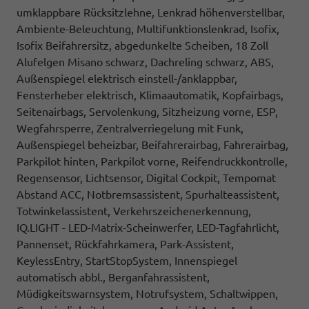
umklappbare Rücksitzlehne, Lenkrad höhenverstellbar,
Ambiente-Beleuchtung, Multifunktionslenkrad, Isofix,
Isofix Beifahrersitz, abgedunkelte Scheiben, 18 Zoll
Alufelgen Misano schwarz, Dachreling schwarz, ABS,
Außenspiegel elektrisch einstell-/anklappbar,
Fensterheber elektrisch, Klimaautomatik, Kopfairbags,
Seitenairbags, Servolenkung, Sitzheizung vorne, ESP,
Wegfahrsperre, Zentralverriegelung mit Funk,
Außenspiegel beheizbar, Beifahrerairbag, Fahrerairbag,
Parkpilot hinten, Parkpilot vorne, Reifendruckkontrolle,
Regensensor, Lichtsensor, Digital Cockpit, Tempomat
Abstand ACC, Notbremsassistent, Spurhalteassistent,
Totwinkelassistent, Verkehrszeichenerkennung,
IQ.LIGHT - LED-Matrix-Scheinwerfer, LED-Tagfahrlicht,
Pannenset, Rückfahrkamera, Park-Assistent,
KeylessEntry, StartStopSystem, Innenspiegel
automatisch abbl., Berganfahrassistent,
Müdigkeitswarnsystem, Notrufsystem, Schaltwippen,