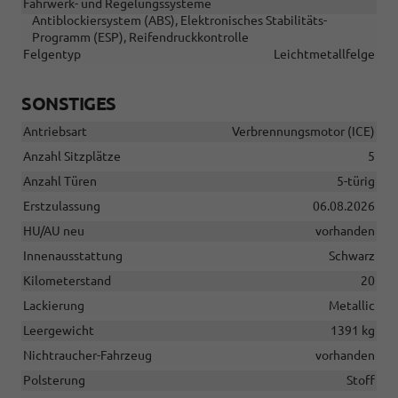
Fahrwerk- und Regelungssysteme
Antiblockiersystem (ABS), Elektronisches Stabilitäts-
Programm (ESP), Reifendruckkontrolle
Felgentyp
Leichtmetallfelge
SONSTIGES
Antriebsart
Verbrennungsmotor (ICE)
Anzahl Sitzplätze
5
Anzahl Türen
5-türig
Erstzulassung
06.08.2026
HU/AU neu
vorhanden
Innenausstattung
Schwarz
Kilometerstand
20
Lackierung
Metallic
Leergewicht
1391 kg
Nichtraucher-Fahrzeug
vorhanden
Polsterung
Stoff