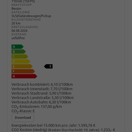
110 kW (150 PS)
KRAFTSTOFF
Benzin
KATEGORIE
SUV/Geländewagen/Pickup
KILOMETERSTAND
20 km
ERSTZULASSUNG
06.08.2026
ZUSTAND
unfallfrei
Verbrauch kombiniert:
6,10 l/100km
Verbrauch Innenstadt:
7,70 l/100km
Verbrauch Stadtrand:
5,90 l/100km
Verbrauch Landstraße:
5,30 l/100km
Verbrauch Autobahn:
6,30 l/100km
CO
-Emissionen:
137,00 g/km
2
CO
-Klasse:
E
2
Download
Energiekosten bei 15.000 km pro Jahr:
1.595,76 €
CO2 Kosten (niedrig)
:
1.233,- €
(Kosten Durchschnitt 10 Jahre)