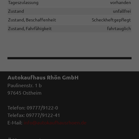
Tageszulassung
vorhanden
Zustand
unfallfrei
Zustand, Beschaffenheit
Scheckheftgepflegt
Zustand, Fahrfähigkeit
fahrtauglich
Autokaufhaus Rhön GmbH
Paulinenstr. 1 b
97645 Ostheim
Telefon: 09777/9122-0
Telefax: 09777/9122-41
E-Mail:
info@autokaufhausrhoen.de