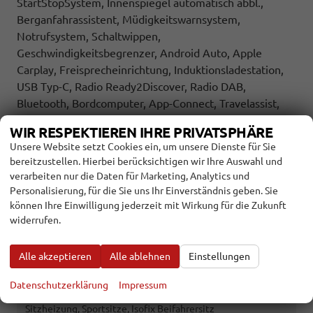
StartStopSystem, Innenspiegel automatisch abbl.,
Berganfahrassistent, Müdigkeitswarnsystem,
Notrufsystem, Schaltwippen,
Geschwindigkeitsbegrenzer, Android Auto, Apple
Carplay, Freisprecheinrichtung, Induktionsladestation,
USB Typ-C, Radio Ready2Discover, Radio DAB,
Bluetooth, Bordcomputer, App-Connect, Travelassist,
LED-Rückleuchten,
WIR RESPEKTIEREN IHRE PRIVATSPHÄRE
INNEN
Unsere Website setzt Cookies ein, um unsere Dienste für Sie
bereitzustellen. Hierbei berücksichtigen wir Ihre Auswahl und
Ambiente-Beleuchtung
vorhanden
verarbeiten nur die Daten für Marketing, Analytics und
Armlehnen
Mittelarmlehne
Personalisierung, für die Sie uns Ihr Einverständnis geben. Sie
Fensterheber
elektrisch
können Ihre Einwilligung jederzeit mit Wirkung für die Zukunft
widerrufen.
Klimatisierung
Klimaautomatik
Lenkrad
in Leder, höhenverstellbar, mit Multifunktionen, mit
Alle akzeptieren
Alle ablehnen
Einstellungen
Schaltwippen
Sitze
Datenschutzerklärung
Impressum
Isofix (Kindersitzbefestigung), Rücksitzbank hinten geteilt,
Sitzheizung, Sportsitze, Isofix Beifahrersitz