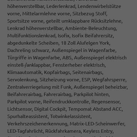
höhenverstellbar, Lederlenkrad, Lendenwirbelstütze
vorne, Mittelarmlehne vorne, Sitzbezug Stoff,
Sportsitze vorne, geteilt umklappbare Rücksitzlehne,
Lenkrad höhenverstellbar, Ambiente-Beleuchtung,
Multifunktionslenkrad, Isofix, Isofix Beifahrersitz,
abgedunkelte Scheiben, 18 Zoll Alufelgen York,
Dachreling schwarz, Außenspiegel in Wagenfarbe,
Türgriffe in Wagenfarbe, ABS, Außenspiegel elektrisch
einstell-/anklappbar, Fensterheber elektrisch,
Klimaautomatik, Kopfairbags, Seitenairbags,
Servolenkung, Sitzheizung vorne, ESP, Wegfahrsperre,
Zentralverriegelung mit Funk, Außenspiegel beheizbar,
Beifahrerairbag, Fahrerairbag, Parkpilot hinten,
Parkpilot vorne, Reifendruckkontrolle, Regensensor,
Lichtsensor, Digital Cockpit, Tempomat Abstand ACC,
Spurhalteassistent, Totwinkelassistent,
Verkehrszeichenerkennung, Matrix-LED-Scheinwerfer,
LED-Tagfahrlicht, Rückfahrkamera, Keyless Entry,