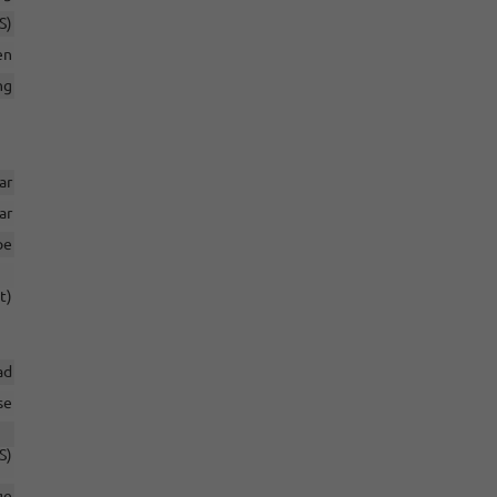
S)
en
ng
ar
ar
pe
t)
ad
se
S)
ge