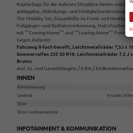
W
Kopfairbags für die äußeren Sitzplätze hinten und Mitt
anklappbar, Ablenkungs- und Müdigkeitserkennung, A
Tire Mobility Set, Einparkhilfe im Front- und Heckbere
Fußgänger- und Radfahrererkennung, Notrufsystem eCal
D
mit ""Coming-Home"" und ""Leaving-Home""-Funktion
Gegen Aufpreis:
Fahrzeug 8-fach-bereift, Leichtmetallräder 7,5J x 
Sommerreifen 235 50 R18, Leichtmetallräder 7,5 J x
Brutto
ausl. Ez. und Garantiebeginn / 0 Km / Endkundennachwe
INNEN
Klimatisierung
Lenkrad
in Leder, höh
Sitze
Sitze: Lordosenstütze
INFOTAINMENT & KOMMUNIKATION