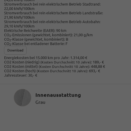
Stromverbrauch bei rein elektrischem Betrieb Stadtrand:
22,00 kWh/100km
Stromverbrauch bei rein elektrischem Betrieb Landstraße:
21,90 kWh/100km
Stromverbrauch bei rein elektrischem Betrieb Autobahn:
29,10 kWh/100km
Elektrische Reichweite (EAER):
90 km
CO
-Emissionen (gewichtet, kombiniert):
21,00 g/km
2
CO
-Klasse (gewichtet, kombiniert):
B
2
CO
-Klasse bei entladener Batterie:
F
2
Download
Energiekosten bei 15.000 km pro Jahr:
1.314,00 €
CO2 Kosten (niedrig)
:
189,- €
(Kosten Durchschnitt 10 Jahre)
CO2 Kosten (mittel)
:
448,88 €
(Kosten Durchschnitt 10 Jahre)
CO2 Kosten (hoch)
:
693,- €
(Kosten Durchschnitt 10 Jahre)
Jahressteuer:
30,- €
Innenausstattung
Innenausstattung
Grau