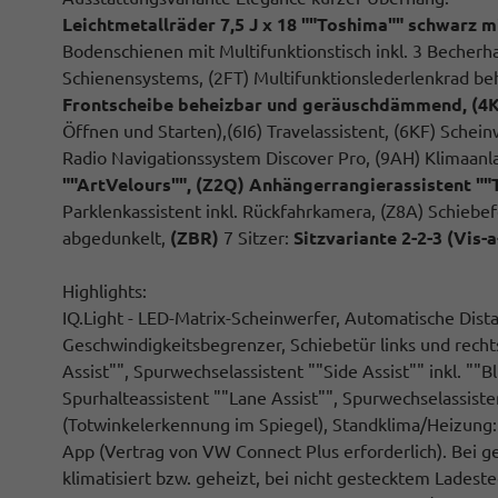
Leichtmetallräder 7,5 J x 18 ""Toshima"" schwarz m
Bodenschienen mit Multifunktionstisch inkl. 3 Becherha
Schienensystems, (2FT) Multifunktionslederlenkrad be
Frontscheibe beheizbar und geräuschdämmend,
(4
Öffnen und Starten),(6I6) Travelassistent, (6KF) Schei
Radio Navigationssystem Discover Pro, (9AH) Klimaanla
""ArtVelours"", (Z2Q) Anhängerrangierassistent ""T
Parklenkassistent inkl. Rückfahrkamera, (Z8A) Schiebef
abgedunkelt,
(ZBR)
7 Sitzer:
Sitzvariante 2-2-3 (Vis-a
Highlights:
IQ.Light - LED-Matrix-Scheinwerfer, Automatische Dis
Geschwindigkeitsbegrenzer, Schiebetür links und recht
Assist"", Spurwechselassistent ""Side Assist"" inkl. ""
Spurhalteassistent ""Lane Assist"", Spurwechselassisten
(Totwinkelerkennung im Spiegel), Standklima/Heizung
App (Vertrag von VW Connect Plus erforderlich). Bei 
klimatisiert bzw. geheizt, bei nicht gestecktem Ladeste