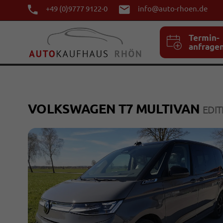
+49 (0)9777 9122-0
info@auto-rhoen.de
Termin-
anfrage
VOLKSWAGEN T7 MULTIVAN
EDIT