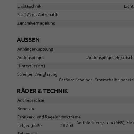
Lichttechnik
Licht
Start/Stop-Automatik
Zentralverriegelung
AUSSEN
Anhängerkupplung
Außenspiegel
Außenspiegel elektrisch 
Hintertür (Art)
Scheiben, Verglasung
Getönte Scheiben, Frontscheibe beheizb
RÄDER & TECHNIK
Antriebsachse
Bremsen
Fahrwerk- und Regelungssysteme
Antiblockiersystem (ABS), Ele
Felgengröße
18 Zoll
Felgentyp