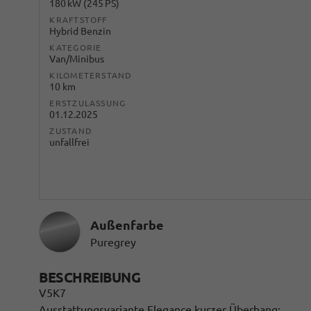
180 kW (245 PS)
KRAFTSTOFF
Hybrid Benzin
KATEGORIE
Van/Minibus
KILOMETERSTAND
10 km
ERSTZULASSUNG
01.12.2025
ZUSTAND
unfallfrei
Außenfarbe
Puregrey
BESCHREIBUNG
V5K7
Ausstattungsvariante Elegance kurzer Überhang: