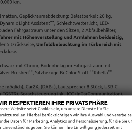
00.000 km.
fußmatten, Gepäckraumabdeckung: Belastbarkeit 20 kg,
ynamic Light Assistent"", Schlechtwetterlicht, LED-
laden Fahrgastraum unter den Sitzen, 2 Abfallbehälter,
fahrer mit Höhenverstellung und Armlehnen beidseitig,
der Sitzrückseite,
Umfeldbeleuchtung im Türbereich mit
eckdose.
schwarz mit Chrom, Bodenbelag im Fahrgastraum mit
lver Brushed"", Sitzbezüge Bi-Color Stoff ""Ribella"".
e möglich), Car2X, (DAB+), Lautsprecher 8 Stück, USB-C-
m FGSTR), Sprachsteuerung inkl. ICC (InCarCommunication),
IR RESPEKTIEREN IHRE PRIVATSPHÄRE
nsere Website setzt Cookies ein, um unsere Dienste für Sie
 zu 40kW (DC) bzw. 11 kW (AC)
ereitzustellen. Hierbei berücksichtigen wir Ihre Auswahl und verarbeit
ur die Daten für Marketing, Analytics und Personalisierung, für die Sie u
hr Einverständnis geben. Sie können Ihre Einwilligung jederzeit mit
r-Airbag-Deaktivierung, Seiten- und Kopfairbags vorne,