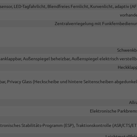
sensor, LED-Tagfahrlicht, Blendfreies Fernlicht, Kurvenlicht, adaptiv (AF
vorhand
Zentralverriegelung mit Funkfernbedienu
Schwenkb
anklappbar, Außenspiegel beheizbar, Außenspiegel elektrisch verstellb
Heckklap
ar, Privacy Glass (Heckscheibe und hintere Seitenscheiben abgedunkel
Allr
Elektronische Parkbrem
ktronisches Stabilitäts-Programm (ESP), Traktionskontrolle (ASR/CTS/ET
Leichtmetallfel