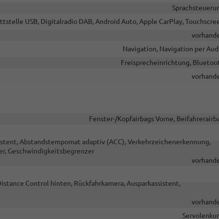
Sprachsteueru
ttstelle USB, Digitalradio DAB, Android Auto, Apple CarPlay, Touchscre
vorhand
Navigation, Navigation per Aud
Freisprecheinrichtung, Bluetoo
vorhand
Fenster-/Kopfairbags Vorne, Beifahrerairb
sistent, Abstandstempomat adaptiv (ACC), Verkehrzeichenerkennung,
er, Geschwindigkeitsbegrenzer
vorhand
Distance Control hinten, Rückfahrkamera, Ausparkassistent,
vorhand
Servolenku