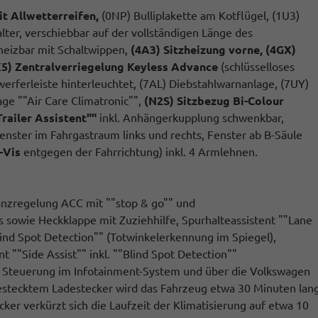
it Allwetterreifen,
(0NP) Bulliplakette am Kotflügel, (1U3)
lter, verschiebbar auf der vollständigen Länge des
heizbar mit Schaltwippen,
(4A3) Sitzheizung vorne,
(4GX)
K5) Zentralverriegelung Keyless Advance
(schlüsselloses
nwerferleiste hinterleuchtet, (7AL) Diebstahlwarnanlage, (7UY)
ge ""Air Care Climatronic"",
(N2S) Sitzbezug Bi-Colour
railer Assistent""
inkl. Anhängerkupplung schwenkbar,
enster im Fahrgastraum links und rechts, Fenster ab B-Säule
-Vis
entgegen der Fahrrichtung) inkl. 4 Armlehnen.
tanzregelung ACC mit ""stop & go"" und
s sowie Heckklappe mit Zuziehhilfe, Spurhalteassistent ""Lane
Blind Spot Detection"" (Totwinkelerkennung im Spiegel),
t ""Side Assist"" inkl. ""Blind Spot Detection""
: Steuerung im Infotainment-System und über die Volkswagen
gestecktem Ladestecker wird das Fahrzeug etwa 30 Minuten lan
cker verkürzt sich die Laufzeit der Klimatisierung auf etwa 10