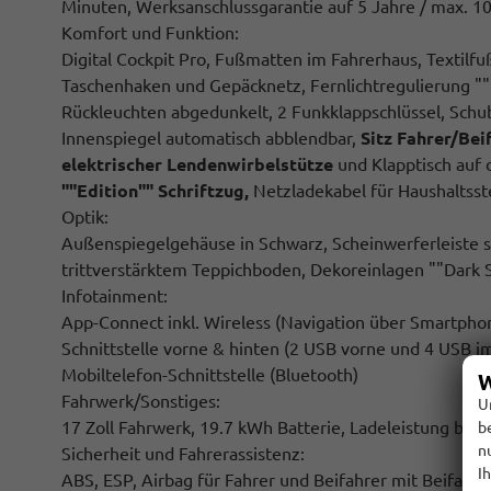
Minuten, Werksanschlussgarantie auf 5 Jahre / max. 1
Komfort und Funktion:
Digital Cockpit Pro, Fußmatten im Fahrerhaus, Textil
Taschenhaken und Gepäcknetz, Fernlichtregulierung ""D
Rückleuchten abgedunkelt, 2 Funkklappschlüssel, Schub
Innenspiegel automatisch abblendbar,
Sitz
Fahrer/Bei
elektrischer Lendenwirbelstütze
und Klapptisch auf 
""Edition"" Schriftzug,
Netzladekabel für Haushaltsst
Optik:
Außenspiegelgehäuse in Schwarz, Scheinwerferleiste 
trittverstärktem Teppichboden, Dekoreinlagen ""Dark Si
Infotainment:
App-Connect inkl. Wireless (Navigation über Smartphon
Schnittstelle vorne & hinten (2 USB vorne und 4 USB i
Mobiltelefon-Schnittstelle (Bluetooth)
W
Fahrwerk/Sonstiges:
U
17 Zoll Fahrwerk, 19.7 kWh Batterie, Ladeleistung bis
b
n
Sicherheit und Fahrerassistenz:
I
ABS, ESP, Airbag für Fahrer und Beifahrer mit Beifahre