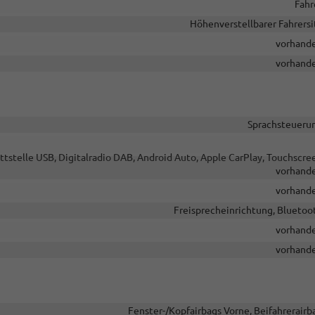
Fahr
Höhenverstellbarer Fahrersi
vorhand
vorhand
Sprachsteueru
ttstelle USB, Digitalradio DAB, Android Auto, Apple CarPlay, Touchscre
vorhand
vorhand
Freisprecheinrichtung, Bluetoo
vorhand
vorhand
Fenster-/Kopfairbags Vorne, Beifahrerairb