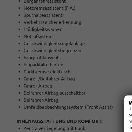
Berganfahrassistent
Notbremsassistent (F.A.)
Spurhalteassistent
Verkehrszeichenerkennung
Müdigkeitswarner
Notrufsystem
Geschwindigkeitsregelanlage
Geschwindigkeitsbegrenzer
Fahrprofilauswahl
Einparkhilfe hinten
Parkbremse elektrisch
Fahrer-/Beifahrer Airbag
Fahrer Airbag
Beifahrer-Airbag ausschaltbar
Beifahrer-Airbag
W
Umfeldbeobachtungssystem (Front Assist)
U
b
INNENAUSSTATTUNG UND KOMFORT:
n
I
Zentralverriegelung mit Funk