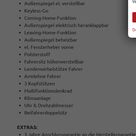
W
Außenspiegel el. verstellbar
Keyless-Go
Coming-Home-Funktion
Außenspiegel elektrisch heranklappbar
D
Leaving-Home-Funktion
Außenspiegel beheizbar
el. Fensterheber vorne
Polsterstoff
Fahrersitz höhenverstellbar
Lendenwirbelstütze Fahrer
Armlehne Fahrer
3 Kopfstützen
Multifunktionslenkrad
Klimaanlage
Uhr & Drehzahlmesser
Beifahrerdoppelsitz
EXTRAS:
3 Jahre Anschlussgarantie an die Herstellergaranti