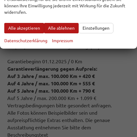
(WLA) Licht-und-Sicht-Paket ""Plus""
können Ihre Einwilligung jederzeit mit Wirkung für die Zukunft
(6K2) Notbremsassistent ""Front Assist""
widerrufen.
(I8U) Radio Composition mit 26 cm (10,4"") Touch-
Farbdisplay
Alle akzeptieren
Alle ablehnen
Einstellungen
(1G9) Reserverad gewichts- und platzsparend
(J89) Reifen 205/55 R 17
Datenschutzerklärung
Impressum
(1J2) Umfeldbeleuchtung mit Logoprojektion
Garantiebeginn 01.12.2025 / 0 Km
Garantieverlängerung gegen Aufpreis:
Auf 3 Jahre / max. 100.000 Km + 420 €
Auf 4 Jahre / max. 100.000 Km + 555 €
Auf 5 Jahre / max. 100.000 Km + 790 €
Auf 5 Jahre / max. 200.000 Km + 1.099 €
Vertragsbedingungen bitte gesondert anfragen.
Alle Fotos können Beispielbilder sein und
aufpreispflichtige Extras enthalten. Die genaue
Ausstattung entnehmen Sie bitte dem
Beschreibungstext