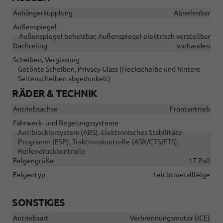
Anhängerkupplung
Abnehmbar
Außenspiegel
Außenspiegel beheizbar, Außenspiegel elektrisch verstellbar
Dachreling
vorhanden
Scheiben, Verglasung
Getönte Scheiben, Privacy Glass (Heckscheibe und hintere
Seitenscheiben abgedunkelt)
RÄDER & TECHNIK
Antriebsachse
Frontantrieb
Fahrwerk- und Regelungssysteme
Antiblockiersystem (ABS), Elektronisches Stabilitäts-
Programm (ESP), Traktionskontrolle (ASR/CTS/ETS),
Reifendruckkontrolle
Felgengröße
17 Zoll
Felgentyp
Leichtmetallfelge
SONSTIGES
Antriebsart
Verbrennungsmotor (ICE)