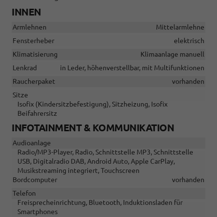
INNEN
Armlehnen
Mittelarmlehne
Fensterheber
elektrisch
Klimatisierung
Klimaanlage manuell
Lenkrad
in Leder, höhenverstellbar, mit Multifunktionen
Raucherpaket
vorhanden
Sitze
Isofix (Kindersitzbefestigung), Sitzheizung, Isofix
Beifahrersitz
INFOTAINMENT & KOMMUNIKATION
Audioanlage
Radio/MP3-Player, Radio, Schnittstelle MP3, Schnittstelle
USB, Digitalradio DAB, Android Auto, Apple CarPlay,
Musikstreaming integriert, Touchscreen
Bordcomputer
vorhanden
Telefon
Freisprecheinrichtung, Bluetooth, Induktionsladen für
Smartphones