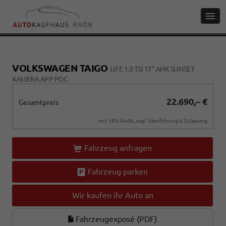
VOLKSWAGEN TAIGO
LIFE 1.0 TSI 17" AHK SUNSET
KAMERA APP PDC
22.690,– €
Gesamtpreis
incl. 19% MwSt., zzgl. Überführung & Zulassung
Fahrzeug anfragen
Fahrzeug parken
Wir kaufen ihr Auto an
Fahrzeugexposé (PDF)