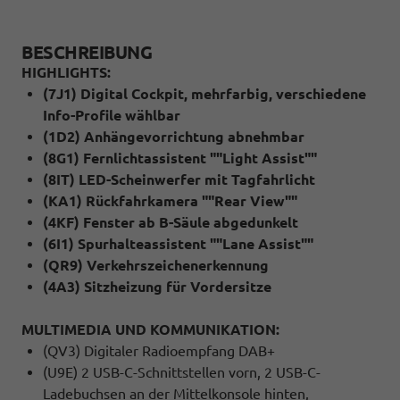
BESCHREIBUNG
HIGHLIGHTS:
(7J1) Digital Cockpit, mehrfarbig, verschiedene
Info-Profile wählbar
(1D2) Anhängevorrichtung abnehmbar
(8G1) Fernlichtassistent ""Light Assist""
(8IT) LED-Scheinwerfer mit Tagfahrlicht
(KA1) Rückfahrkamera ""Rear View""
(4KF) Fenster ab B-Säule abgedunkelt
(6I1) Spurhalteassistent ""Lane Assist""
(QR9) Verkehrszeichenerkennung
(4A3) Sitzheizung für Vordersitze
MULTIMEDIA UND KOMMUNIKATION:
(QV3) Digitaler Radioempfang DAB+
(U9E) 2 USB-C-Schnittstellen vorn, 2 USB-C-
Ladebuchsen an der Mittelkonsole hinten,