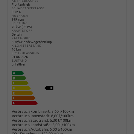
ANTRIEBSACHSE
Frontantrieb
SCHADSTOFFKLASSE
Euro 6
HUBRAUM
999 ccm
LEISTUNG
70 kW (95 PS)
KRAFTSTOFF
Benzin
KATEGORIE
SUV/Geländewagen/Pickup
KILOMETERSTAND
10 km
ERSTZULASSUNG
01.06.2026
ZUSTAND
unfallfrei
Verbrauch kombiniert:
5,60 l/100km
Verbrauch Innenstadt:
6,80 l/100km
Verbrauch Stadtrand:
5,30 l/100km
Verbrauch Landstraße:
5,00 l/100km
Verbrauch Autobahn:
6,00 l/100km
CO
-Emissionen:
128,00 g/km