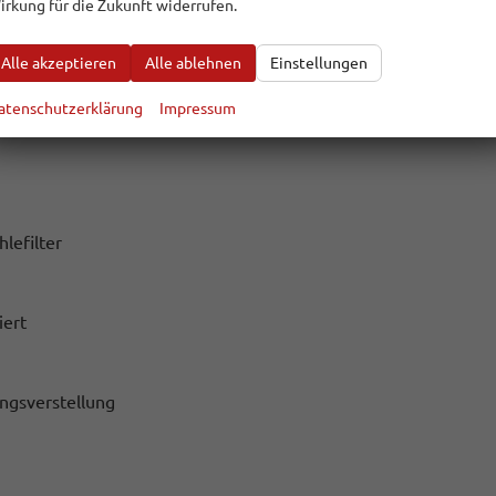
irkung für die Zukunft widerrufen.
Alle akzeptieren
Alle ablehnen
Einstellungen
rogramm
atenschutzerklärung
Impressum
Collision Brake)
hlefilter
iert
ängsverstellung