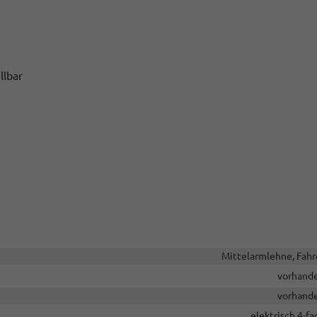
llbar
Mittelarmlehne, Fahr
vorhand
vorhand
elektrisch 4-fa