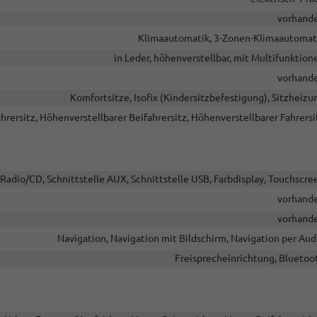
vorhand
Klimaautomatik, 3-Zonen-Klimaautomat
in Leder, höhenverstellbar, mit Multifunktion
vorhand
Komfortsitze, Isofix (Kindersitzbefestigung), Sitzheizu
hrersitz, Höhenverstellbarer Beifahrersitz, Höhenverstellbarer Fahrersi
Radio/CD, Schnittstelle AUX, Schnittstelle USB, Farbdisplay, Touchscre
vorhand
vorhand
Navigation, Navigation mit Bildschirm, Navigation per Aud
Freisprecheinrichtung, Bluetoo