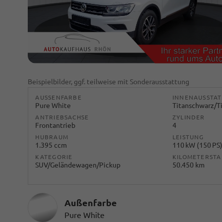
Beispielbilder, ggf. teilweise mit Sonderausstattung
AUSSENFARBE
INNENAUSSTA
Pure White
Titanschwarz/T
ANTRIEBSACHSE
ZYLINDER
Frontantrieb
4
HUBRAUM
LEISTUNG
1.395 ccm
110 kW (150 PS
KATEGORIE
KILOMETERST
SUV/Geländewagen/Pickup
50.450 km
Außenfarbe
Pure White