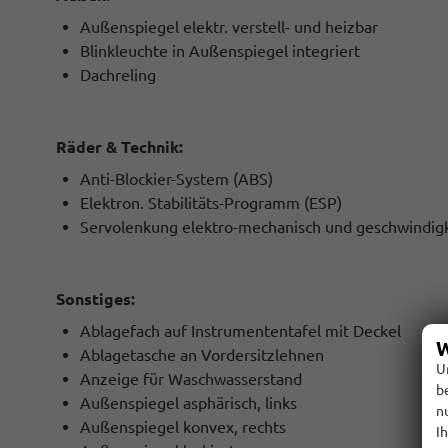
Außenspiegel elektr. verstell- und heizbar
Blinkleuchte in Außenspiegel integriert
Dachreling
Räder & Technik:
Anti-Blockier-System (ABS)
Elektron. Stabilitäts-Programm (ESP)
Servolenkung elektro-mechanisch und geschwindig
Sonstiges:
Ablagefach auf Instrumententafel mit Deckel
W
Ablagetasche an Vordersitzlehnen
U
Anzeige für Waschwasserstand
b
Außenspiegel asphärisch, links
n
Außenspiegel konvex, rechts
I