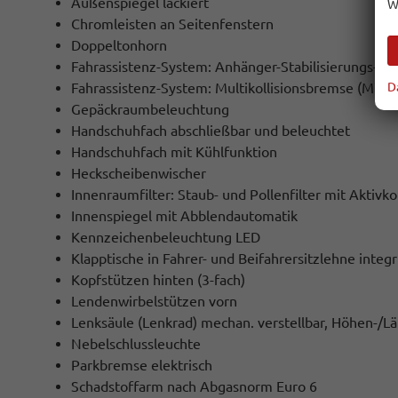
Außenspiegel lackiert
W
Chromleisten an Seitenfenstern
Doppeltonhorn
Fahrassistenz-System: Anhänger-Stabilisierungs-P
D
Fahrassistenz-System: Multikollisionsbremse (Multi 
Gepäckraumbeleuchtung
Handschuhfach abschließbar und beleuchtet
Handschuhfach mit Kühlfunktion
Heckscheibenwischer
Innenraumfilter: Staub- und Pollenfilter mit Aktivko
Innenspiegel mit Abblendautomatik
Kennzeichenbeleuchtung LED
Klapptische in Fahrer- und Beifahrersitzlehne integr
Kopfstützen hinten (3-fach)
Lendenwirbelstützen vorn
Lenksäule (Lenkrad) mechan. verstellbar, Höhen-/L
Nebelschlussleuchte
Parkbremse elektrisch
Schadstoffarm nach Abgasnorm Euro 6