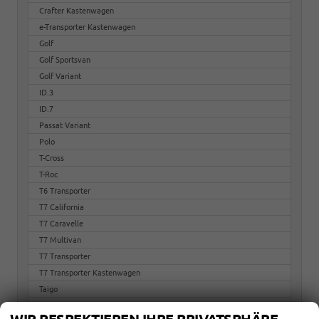
Crafter Kastenwagen
e-Transporter Kastenwagen
Golf
Golf Sportsvan
Golf Variant
ID.3
ID.7
Passat Variant
Polo
T-Cross
T-Roc
T6 Transporter
T7 California
T7 Caravelle
T7 Multivan
T7 Transporter
T7 Transporter Kastenwagen
Taigo
Tayron