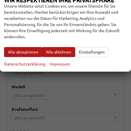
WIR RESPEKTIEREN IHRE PRIVATSPHÄRE
Tiguan
Unsere Website setzt Cookies ein, um unsere Dienste für Sie
Touareg
bereitzustellen. Hierbei berücksichtigen wir Ihre Auswahl und
Touran
verarbeiten nur die Daten für Marketing, Analytics und
Transporter Kastenwagen
Personalisierung, für die Sie uns Ihr Einverständnis geben. Sie
können Ihre Einwilligung jederzeit mit Wirkung für die Zukunft
Volvo
widerrufen.
Weitere
Alle akzeptieren
Alle ablehnen
Einstellungen
Datenschutzerklärung
Impressum
Marke
alles ausgewählt
Modell
alles ausgewählt
Kraftstoffart
alles ausgewählt