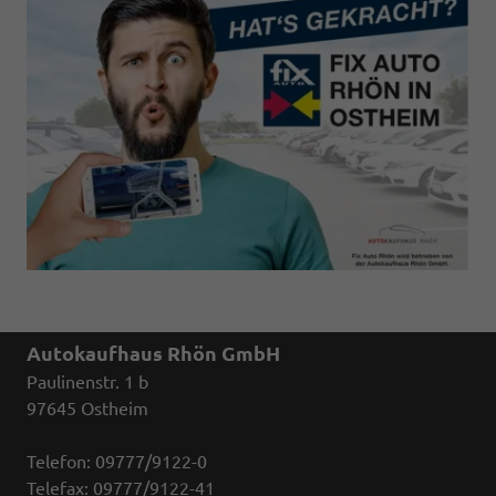
Autokaufhaus Rhön GmbH
Paulinenstr. 1 b
97645 Ostheim
Telefon: 09777/9122-0
Telefax: 09777/9122-41