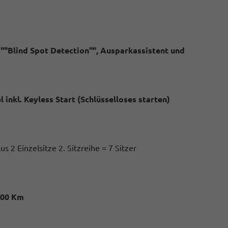
. ""Blind Spot Detection"", Ausparkassistent und
 inkl. Keyless Start (Schlüsselloses starten)
s 2 Einzelsitze 2. Sitzreihe = 7 Sitzer
000 Km