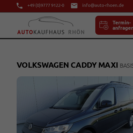
+49 (0)9777 9122-0
info@auto-rhoen.de
Termin-
anfrage
VOLKSWAGEN CADDY MAXI
BASI