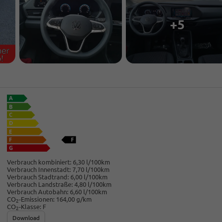
+5
Verbrauch kombiniert:
6,30 l/100km
Verbrauch Innenstadt:
7,70 l/100km
Verbrauch Stadtrand:
6,00 l/100km
Verbrauch Landstraße:
4,80 l/100km
Verbrauch Autobahn:
6,60 l/100km
CO
-Emissionen:
164,00 g/km
2
CO
-Klasse:
F
2
Download