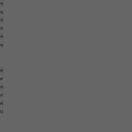
nt
ng
ht
it
en
ng
ar
ar
en
et
pe
t)