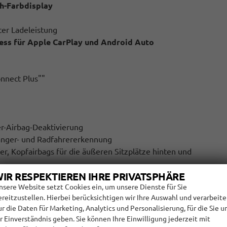
ch-Farbdisplay
ter Ladeleistung
ess für Apple CarPlay und Android Auto
nnect Plus""
er-Airbag-Deaktivierung
gänger- und Radfahrererkennung
er, Kopfairbags für die äußeren Sitzplätze hinten und
IR RESPEKTIEREN IHRE PRIVATSPHÄRE
nsere Website setzt Cookies ein, um unsere Dienste für Sie
ereitzustellen. Hierbei berücksichtigen wir Ihre Auswahl und verarbeit
l- und beheizbar
ur die Daten für Marketing, Analytics und Personalisierung, für die Sie u
hr Einverständnis geben. Sie können Ihre Einwilligung jederzeit mit
für Sitze im FGR (außer mittlerer Sitz der 2. Sitzreihe)