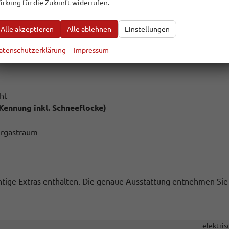
irkung für die Zukunft widerrufen.
Alle akzeptieren
Alle ablehnen
Einstellungen
atenschutzerklärung
Impressum
ht
Kennung inkl. Schneeflocke)
hrgastraum
ichtige Extras enthalten. Die genaue Ausstattung entnehmen Sie
elektris