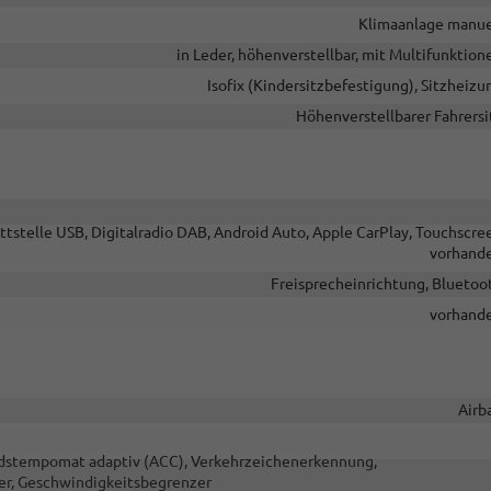
Klimaanlage manue
in Leder, höhenverstellbar, mit Multifunktion
Isofix (Kindersitzbefestigung), Sitzheizu
Höhenverstellbarer Fahrersi
ttstelle USB, Digitalradio DAB, Android Auto, Apple CarPlay, Touchscre
vorhand
Freisprecheinrichtung, Bluetoo
vorhand
Airb
andstempomat adaptiv (ACC), Verkehrzeichenerkennung,
er, Geschwindigkeitsbegrenzer