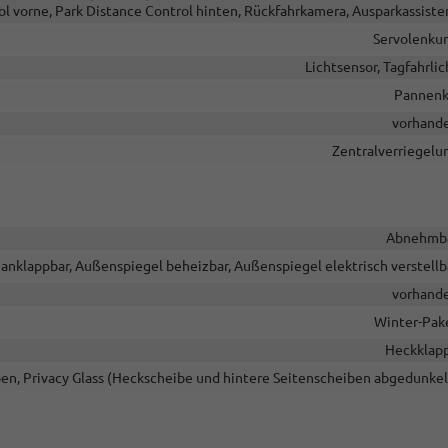
ol vorne, Park Distance Control hinten, Rückfahrkamera, Ausparkassiste
Servolenku
Lichtsensor, Tagfahrlic
Pannenk
vorhand
Zentralverriegelu
Abnehmb
anklappbar, Außenspiegel beheizbar, Außenspiegel elektrisch verstellb
vorhand
Winter-Pak
Heckklap
en, Privacy Glass (Heckscheibe und hintere Seitenscheiben abgedunkel