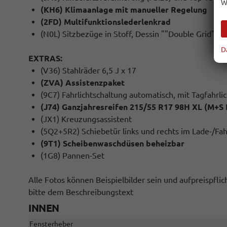
W
(KH6) Klimaanlage mit manueller Regelung
(2FD) Multifunktionslederlenkrad
(N0L) Sitzbezüge in Stoff, Dessin ""Double Grid""
D
EXTRAS:
(V36) Stahlräder 6,5 J x 17
(ZVA) Assistenzpaket
(9C7) Fahrlichtschaltung automatisch, mit Tagfahrlic
(J74) Ganzjahresreifen 215/55 R17 98H XL (M+S 
(JX1) Kreuzungsassistent
(5Q2+5R2) Schiebetür links und rechts im Lade-/Fa
(9T1) Scheibenwaschdüsen beheizbar
(1G8) Pannen-Set
Alle Fotos können Beispielbilder sein und aufpreispfl
bitte dem Beschreibungstext
INNEN
Fensterheber