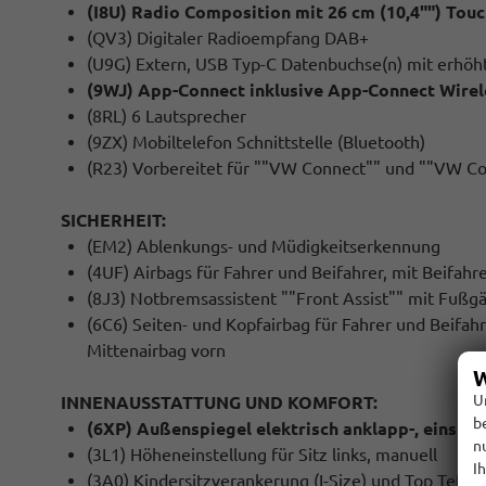
(I8U) Radio Composition mit 26 cm (10,4"") Tou
(QV3) Digitaler Radioempfang DAB+
(U9G) Extern, USB Typ-C Datenbuchse(n) mit erhöh
(9WJ) App-Connect inklusive App-Connect Wirel
(8RL) 6 Lautsprecher
(9ZX) Mobiltelefon Schnittstelle (Bluetooth)
(R23) Vorbereitet für ""VW Connect"" und ""VW Co
SICHERHEIT:
(EM2) Ablenkungs- und Müdigkeitserkennung
(4UF) Airbags für Fahrer und Beifahrer, mit Beifahr
(8J3) Notbremsassistent ""Front Assist"" mit Fuß
(6C6) Seiten- und Kopfairbag für Fahrer und Beifahr
Mittenairbag vorn
W
U
INNENAUSSTATTUNG UND KOMFORT:
b
(6XP) Außenspiegel elektrisch anklapp-, einstel
n
(3L1) Höheneinstellung für Sitz links, manuell
I
(3A0) Kindersitzverankerung (I-Size) und Top Tether 