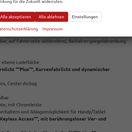
irkung für die Zukunft widerrufen.
 inkl Schaltwippen
Alle akzeptieren
Alle ablehnen
Einstellungen
atenschutzerklärung
Impressum
assistent ""Trailer Assist""
bar, auf Fahrerseite abblendend, Beifahrerspiegelabsenkung
r ebene Ladefläche
rnlicht ""Plus"", Kurvenfahrlicht und dynamischer
orn, Center-Airbag
lbar
te, mit Chromleiste
herhaltern und Ablagemöglichkeit für Handy/Tablet
"Keyless Access"", mit berührungsloser Ver- und