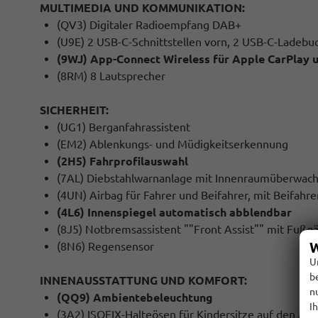
MULTIMEDIA UND KOMMUNIKATION:
(QV3) Digitaler Radioempfang DAB+
(U9E) 2 USB-C-Schnittstellen vorn, 2 USB-C-Ladebuc
(9WJ) App-Connect Wireless für Apple CarPlay 
(8RM) 8 Lautsprecher
SICHERHEIT:
(UG1) Berganfahrassistent
(EM2) Ablenkungs- und Müdigkeitserkennung
(2H5) Fahrprofilauswahl
(7AL) Diebstahlwarnanlage mit Innenraumüberwach
(4UN) Airbag für Fahrer und Beifahrer, mit Beifahre
(4L6) Innenspiegel automatisch abblendbar
(8J5) Notbremsassistent ""Front Assist"" mit Fuß
W
(8N6) Regensensor
U
b
INNENAUSSTATTUNG UND KOMFORT:
n
(QQ9) Ambientebeleuchtung
I
(3A2) ISOFIX-Halteösen für Kindersitze auf den äuß