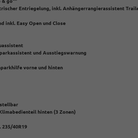
 & go""
ischer Entriegelung, inkl. Anhängerrangierassistent Trail
nd inkl. Easy Open und Close
uassistent
usparkassistent und Ausstiegswarnung
inparkhilfe vorne und hinten
stellbar
Klimabedienteil hinten (3 Zonen)
l. 235/40R19