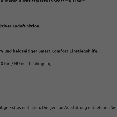
äußeren Rücksitzplätze in Stoff ""R-Line""
uktiver Ladefunktion
ry und beidseitiger Smart Comfort Einstiegshilfe.
 0 Km / HU nur 1 Jahr gültig
ichtige Extras enthalten. Die genaue Ausstattung entnehmen Sie