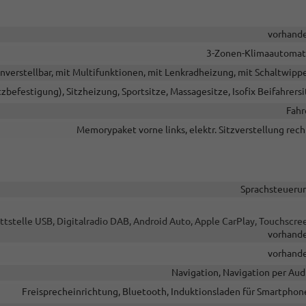
vorhand
3-Zonen-Klimaautomat
enverstellbar, mit Multifunktionen, mit Lenkradheizung, mit Schaltwipp
itzbefestigung), Sitzheizung, Sportsitze, Massagesitze, Isofix Beifahrersi
Fahr
Memorypaket vorne links, elektr. Sitzverstellung rech
Sprachsteueru
ttstelle USB, Digitalradio DAB, Android Auto, Apple CarPlay, Touchscre
vorhand
vorhand
Navigation, Navigation per Aud
Freisprecheinrichtung, Bluetooth, Induktionsladen für Smartphon