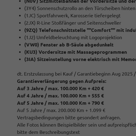
(N0V) Sitzmittelbahnen der Vordersitze und der 
(3Y4) Sonnenschutzrollo an den Türscheiben hinten
(1JC) Sportfahrwerk, Karosserie tiefergelegt
(2JX) R-Line Stoßfänger und Seitenschweller
(9ZQ) Telefonschnittstelle ""Comfort"" mit ind
(1J2) Umfeldbeleuchtung mit Logoprojektion
(VW0) Fenster ab B-Säule abgedunkelt
(KU3) Vordersitze mit Massageprogrammen
(3IA) Sitzeinstellung vorne elektrisch mit Memo
dt. Erstzulassung bei Kauf / Garantiebeginn Aug 2025 /
Garantieverlängerung gegen Aufpreis:
Auf 3 Jahre / max. 100.000 Km + 420 €
Auf 4 Jahre / max. 100.000 Km + 555 €
Auf 5 Jahre / max. 100.000 Km + 790 €
Auf 5 Jahre / max. 200.000 Km + 1.099 €
Vertragsbedingungen bitte gesondert anfragen.
Alle Fotos können Beispielbilder sein und aufpreispfl
bitte dem Beschreibungstext