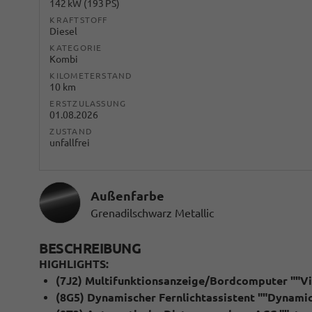
142 kW (193 PS)
KRAFTSTOFF
Diesel
KATEGORIE
Kombi
KILOMETERSTAND
10 km
ERSTZULASSUNG
01.08.2026
ZUSTAND
unfallfrei
Außenfarbe
Grenadilschwarz Metallic
BESCHREIBUNG
HIGHLIGHTS:
(7J2) Multifunktionsanzeige/Bordcomputer ""Vir
(8G5) Dynamischer Fernlichtassistent ""Dynamic