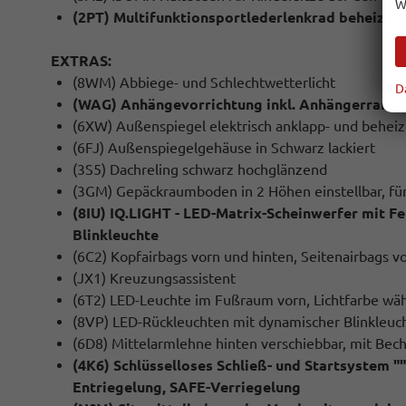
W
(2PT) Multifunktionsportlederlenkrad beheizbar
EXTRAS:
(8WM) Abbiege- und Schlechtwetterlicht
D
(WAG) Anhängevorrichtung inkl. Anhängerrangier
(6XW) Außenspiegel elektrisch anklapp- und beheiz
(6FJ) Außenspiegelgehäuse in Schwarz lackiert
(3S5) Dachreling schwarz hochglänzend
(3GM) Gepäckraumboden in 2 Höhen einstellbar, fü
(8IU) IQ.LIGHT - LED-Matrix-Scheinwerfer mit Fe
Blinkleuchte
(6C2) Kopfairbags vorn und hinten, Seitenairbags v
(JX1) Kreuzungsassistent
(6T2) LED-Leuchte im Fußraum vorn, Lichtfarbe wäh
(8VP) LED-Rückleuchten mit dynamischer Blinkleuch
(6D8) Mittelarmlehne hinten verschiebbar, mit Bec
(4K6) Schlüsselloses Schließ- und Startsystem "
Entriegelung, SAFE-Verriegelung