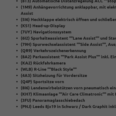
(8T3) Automatische Distanzregelung ACC ""stop
(1M9) Anhängevorrichtung anklappbar, mit elektr
Assist
(5I6) Heckklappe elektrisch öffnen und schließe
(KS1) Head-up-Display
(7UY) Navigationssystem
(6I2) Spurhalteassistent ""Lane Assist"" und Sta
(79H) Spurwechselassistent ""Side Assist"", A
(QR9) Verkehrszeichenerkennung
(8A2) Parkassistent ""Park Assist Plus"" inkl. E
(KA2) Rückfahrkamera
(WLB) R-Line ""Black Style""
(4A3) Sitzheizung für Vordersitze
(Q4P) Sportsitze vorn
(8I6) Lendenwirbelstützen vorn pneumatisch ein
(KH7) Klimaanlage ""Air Care Climatronic"" mit 
(3FU) Panoramaglasschiebedach
(PNJ) Leeds 8jx19 in Schwarz / Dark Graphit ink