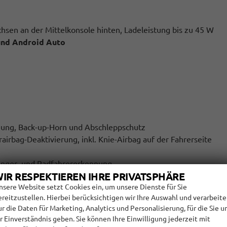
hsen an der Mittelkonsole hinten, Ladeleistung bis zu 45 W
und Android Auto
ung, Back-up-Horn und Abschleppschutz
rairbag-Deaktivierung, inkl. Knie-Airbag auf der Fahrerseite
gänger- und Radfahrererkennung
IR RESPEKTIEREN IHRE PRIVATSPHÄRE
nsere Website setzt Cookies ein, um unsere Dienste für Sie
ereitzustellen. Hierbei berücksichtigen wir Ihre Auswahl und verarbeit
ur die Daten für Marketing, Analytics und Personalisierung, für die Sie u
hr Einverständnis geben. Sie können Ihre Einwilligung jederzeit mit
eren Rücksitzen sowie auf dem Beifahrersitz, i-Size-kompatibe