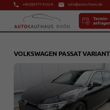
+49 (0)9777 9122-0
info@auto-rhoen.de
Termin-
anfrage
VOLKSWAGEN PASSAT VARIAN