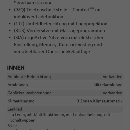
Sprachverstärkung
(9ZQ) Telefonschnittstelle ""Comfort"" mit
induktiver Ladefunktion
(1J2) Umfeldbeleuchtung mit Logoprojektion
(KU3) Vordersitze mit Massageprogrammen
(3IA) ergoActive-Sitze vorn mit elektrischer
Einstellung, Memory, Komforteinstieg und
verschiebbarer Oberschenkelauflage
INNEN
Ambiente-Beleuchtung
vorhanden
Armlehnen
Mittelarmlehne
Gepäckraumabtrennung
vorhanden
Klimatisierung
3-Zonen-Klimaautomatik
Lenkrad
in Leder, mit Multifunktionen, mit Lenkradheizung, mit
Schaltwippen
Sitze