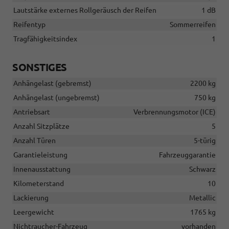
Lautstärke externes Rollgeräusch der Reifen
1 dB
Reifentyp
Sommerreifen
Tragfähigkeitsindex
1
SONSTIGES
Anhängelast (gebremst)
2200 kg
Anhängelast (ungebremst)
750 kg
Antriebsart
Verbrennungsmotor (ICE)
Anzahl Sitzplätze
5
Anzahl Türen
5-türig
Garantieleistung
Fahrzeuggarantie
Innenausstattung
Schwarz
Kilometerstand
10
Lackierung
Metallic
Leergewicht
1765 kg
Nichtraucher-Fahrzeug
vorhanden