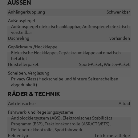
AUSSEN
Anhängerkupplung
Schwenkbar
Außenspiegel
Außenspiegel elektrisch anklappbar, Außenspiegel elektrisch
verstellbar
Dachreling
vorhanden
Gepäckraum-/Heckklappe
Elektrische Heckklappe, Gepäckraumklappe automatisch
betätigt
Herstellerpaket
Sport-Paket, Winter-Paket
Scheiben, Verglasung
Privacy Glass (Heckscheibe und hintere Seitenscheiben
abgedunkelt)
RÄDER & TECHNIK
Antriebsachse
Allrad
Fahrwerk- und Regelungssysteme
Antiblockiersystem (ABS), Elektronisches Stabilitäts-
Programm (ESP), Traktionskontrolle (ASR/CTS/ETS),
Reifendruckkontrolle, Sportfahrwerk
Felgentyp
Leichtmetallfelge