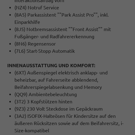
Interaktionsairbag vorn
(NZ4) Notruf Service
(8A5) Parkassistent ""Park Assist Pro"", inkl.
Einparkhilfe
(8J5) Notbremsassistent ""Front Assist"" mit
Fußgänger- und Radfahrererkennung
(8N6) Regensensor
(7L6) Start-Stopp Automatik
INNENAUSSTATTUNG UND KOMFORT:
(6XT) Außenspiegel elektrisch anklapp- und
beheizbar, auf Fahrerseite abblendend,
Beifahrerspiegelabsenkung und Memory
(QQ9) Ambientebeleuchtung
(3T2) 3 Kopfstützen hinten
(9Z3) 230 Volt Steckdose im Gepäckraum
(3A2) ISOFIX-Halteösen für Kindersitze auf den
äußeren Rücksitzen sowie auf dem Beifahrersitz, i-
Size-kompatibel