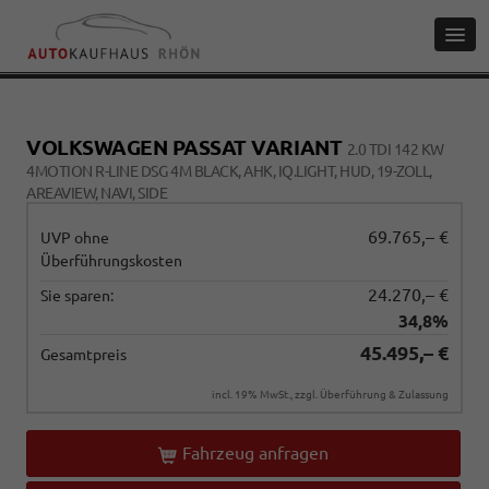
VOLKSWAGEN PASSAT VARIANT
2.0 TDI 142 KW
4MOTION R-LINE DSG 4M BLACK, AHK, IQ.LIGHT, HUD, 19-ZOLL,
AREAVIEW, NAVI, SIDE
69.765,– €
UVP ohne
Überführungskosten
24.270,– €
Sie sparen:
34,8%
45.495,– €
Gesamtpreis
incl. 19% MwSt., zzgl. Überführung & Zulassung
Fahrzeug anfragen