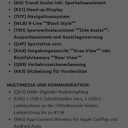
(6I6) Travel Assist inkl. Spurhalteassistent
(KS1) Head-up-Display
(7UY) Navigationssystem
(WLB) R-Line ""Black Style""
(79H) Spurwechselassistent ""Side Assist"",
Ausparkassistent und Ausstiegswarnung
(Q4P) Sportsitze vorn
(KA6) Umgebungsansicht ""Area View"" inkl.
Rückfahrkamera ""Rear View""
(QR9) Verkehrszeichenerkennung
(4A3) Sitzheizung für Vordersitze
MULTIMEDIA UND KOMMUNIKATION:
(QV3) DAB+ Digitaler Radioempfang
(U9E) 2 USB-C-Schnittstellen vorn, 2 USB-C-
Ladebuchsen an der Mittelkonsole hinten,
Ladeleistung bis zu 45 W
(9WJ) App-Connect Wireless für Apple CarPlay und
Android Auto