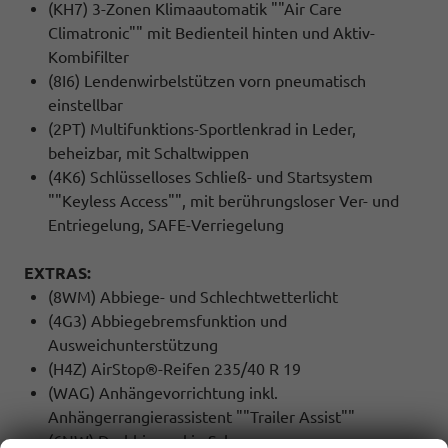
(KH7) 3-Zonen Klimaautomatik ""Air Care
Climatronic"" mit Bedienteil hinten und Aktiv-
Kombifilter
(8I6) Lendenwirbelstützen vorn pneumatisch
einstellbar
(2PT) Multifunktions-Sportlenkrad in Leder,
beheizbar, mit Schaltwippen
(4K6) Schlüsselloses Schließ- und Startsystem
""Keyless Access"", mit berührungsloser Ver- und
Entriegelung, SAFE-Verriegelung
EXTRAS:
(8WM) Abbiege- und Schlechtwetterlicht
(4G3) Abbiegebremsfunktion und
Ausweichunterstützung
(H4Z) AirStop®-Reifen 235/40 R 19
(WAG) Anhängevorrichtung inkl.
Anhängerrangierassistent ""Trailer Assist""
(6NW) Dachhimmel in Schwarz