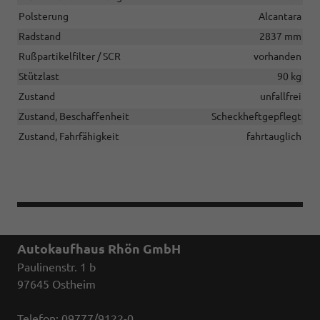
Polsterung
Alcantara
Radstand
2837 mm
Rußpartikelfilter / SCR
vorhanden
Stützlast
90 kg
Zustand
unfallfrei
Zustand, Beschaffenheit
Scheckheftgepflegt
Zustand, Fahrfähigkeit
fahrtauglich
Autokaufhaus Rhön GmbH
Paulinenstr. 1 b
97645 Ostheim
Telefon: 09777/9122-0