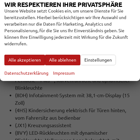
WIR RESPEKTIEREN IHRE PRIVATSPHÄRE
(3S5) Dachreling schwarz hochglänzend
Unsere Website setzt Cookies ein, um unsere Dienste für Sie
(7M9) Einstiegsleisten vorn in Aluminium, mit ""R-
bereitzustellen. Hierbei berücksichtigen wir Ihre Auswahl und
Line""-Logo
verarbeiten nur die Daten für Marketing, Analytics und
(9I5) Fahrlichtschaltung automatisch, mit LED-
Personalisierung, für die Sie uns Ihr Einverständnis geben. Sie
Tagfahrlicht sowie Begrüßungs- und
können Ihre Einwilligung jederzeit mit Wirkung für die Zukunft
Verabschiedungslicht
widerrufen.
(3GN) Gepäckraumboden in 2 Höhen einstellbar, für
ebene Ladefläche, mit Fixierstange
Alle akzeptieren
Alle ablehnen
Einstellungen
(PFQ) Gepäckraumpaket
(8IU) IQ.LIGHT - LED-Matrix-Scheinwerfer mit
Datenschutzerklärung
Impressum
Fernlicht ""Plus"", Kurvenfahrlicht und dynamischer
Blinkleuchte
(8DH) Infotainment-System mit 38,1-cm-Display (15
Zoll)
(4H5) Kindersicherung elektrisch für Türen hinten,
vom Fahrersitz aus bedienbar
(JX1) Kreuzungsassistent
(8VY) LED-Rückleuchten mit dynamischer