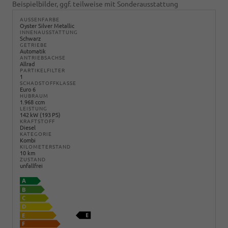
Beispielbilder, ggf. teilweise mit Sonderausstattung
AUSSENFARBE
Oyster Silver Metallic
INNENAUSSTATTUNG
Schwarz
GETRIEBE
Automatik
ANTRIEBSACHSE
Allrad
PARTIKELFILTER
1
SCHADSTOFFKLASSE
Euro 6
HUBRAUM
1.968 ccm
LEISTUNG
142 kW (193 PS)
KRAFTSTOFF
Diesel
KATEGORIE
Kombi
KILOMETERSTAND
10 km
ZUSTAND
unfallfrei