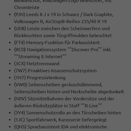
Blinkleuchte, Volkswagen-Logo beleuchtet, mit
Chromleiste
(PJN) Leeds 8 J x 19 in Schwarz / Dark Graphite,
Volkswagen R, AirStop®-Reifen 235/40 R 19
(UD8) Leiste zwischen den Scheinwerfern und
Rückleuchten sowie Türgriffmulden beleuchtet
(FT4) Memory-Funktion für Parkassistent
(RCD) Navigationssystem ""Discover Pro"" inkl.
""Streaming & Internet""
(3CX) Netztrennwand
(7W7) Proaktives Insassenschutzsystem
(1N7) Progressivlenkung
(VW0) Seitenscheiben geräuschdämmend,
Seitenscheiben hinten und Heckscheibe abgedunkelt
(N0V) Sitzmittelbahnen der Vordersitze und der
äußeren Rücksitzplätze in Stoff ""R-Line""
(3Y4) Sonnenschutzrollo an den Türscheiben hinten
(1JC) Sportfahrwerk, Karosserie tiefergelegt
(QH3) Sprachassistent IDA und elektronische