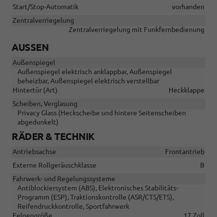
Start/Stop-Automatik
vorhanden
Zentralverriegelung
Zentralverriegelung mit Funkfernbedienung
AUSSEN
Außenspiegel
Außenspiegel elektrisch anklappbar, Außenspiegel
beheizbar, Außenspiegel elektrisch verstellbar
Hintertür (Art)
Heckklappe
Scheiben, Verglasung
Privacy Glass (Heckscheibe und hintere Seitenscheiben
abgedunkelt)
RÄDER & TECHNIK
Antriebsachse
Frontantrieb
Externe Rollgeräuschklasse
B
Fahrwerk- und Regelungssysteme
Antiblockiersystem (ABS), Elektronisches Stabilitäts-
Programm (ESP), Traktionskontrolle (ASR/CTS/ETS),
Reifendruckkontrolle, Sportfahrwerk
Felgengröße
17 Zoll