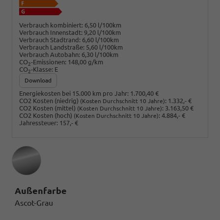
Verbrauch kombiniert:
6,50 l/100km
Verbrauch Innenstadt:
9,20 l/100km
Verbrauch Stadtrand:
6,60 l/100km
Verbrauch Landstraße:
5,60 l/100km
Verbrauch Autobahn:
6,30 l/100km
CO
-Emissionen:
148,00 g/km
2
CO
-Klasse:
E
2
Download
Energiekosten bei 15.000 km pro Jahr:
1.700,40 €
CO2 Kosten (niedrig)
:
1.332,- €
(Kosten Durchschnitt 10 Jahre)
CO2 Kosten (mittel)
:
3.163,50 €
(Kosten Durchschnitt 10 Jahre)
CO2 Kosten (hoch)
:
4.884,- €
(Kosten Durchschnitt 10 Jahre)
Jahressteuer:
157,- €
Außenfarbe
Ascot-Grau