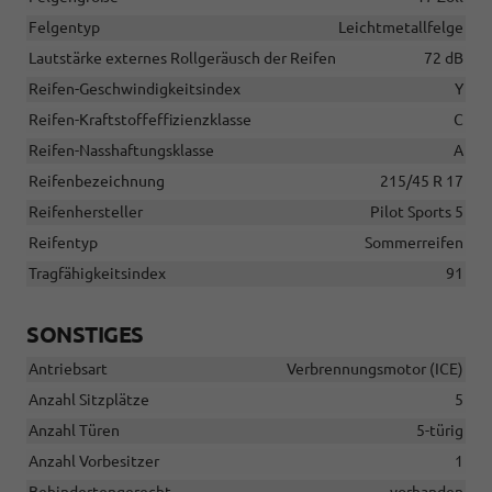
Felgentyp
Leichtmetallfelge
Lautstärke externes Rollgeräusch der Reifen
72 dB
Reifen-Geschwindigkeitsindex
Y
Reifen-Kraftstoffeffizienzklasse
C
Reifen-Nasshaftungsklasse
A
Reifenbezeichnung
215/45 R 17
Reifenhersteller
Pilot Sports 5
Reifentyp
Sommerreifen
Tragfähigkeitsindex
91
SONSTIGES
Antriebsart
Verbrennungsmotor (ICE)
Anzahl Sitzplätze
5
Anzahl Türen
5-türig
Anzahl Vorbesitzer
1
Behindertengerecht
vorhanden