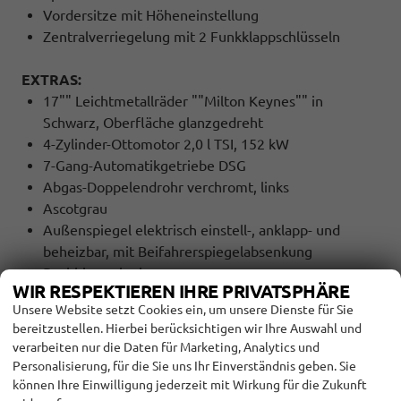
Vordersitze mit Höheneinstellung
Zentralverriegelung mit 2 Funkklappschlüsseln
EXTRAS:
17"" Leichtmetallräder ""Milton Keynes"" in
Schwarz, Oberfläche glanzgedreht
4-Zylinder-Ottomotor 2,0 l TSI, 152 kW
7-Gang-Automatikgetriebe DSG
Abgas-Doppelendrohr verchromt, links
Ascotgrau
Außenspiegel elektrisch einstell-, anklapp- und
beheizbar, mit Beifahrerspiegelabsenkung
Dachhimmel schwarz
WIR RESPEKTIEREN IHRE PRIVATSPHÄRE
Dynamischer Fernlichtassistent ""Dynamic Light
Unsere Website setzt Cookies ein, um unsere Dienste für Sie
Assist""
bereitzustellen. Hierbei berücksichtigen wir Ihre Auswahl und
Sport-Ausstattung
verarbeiten nur die Daten für Marketing, Analytics und
IQ.LIGHT - LED-Matrix-Scheinwerfer
Personalisierung, für die Sie uns Ihr Einverständnis geben. Sie
Infotainment-Paket ""Ready 2 Discover""
können Ihre Einwilligung jederzeit mit Wirkung für die Zukunft