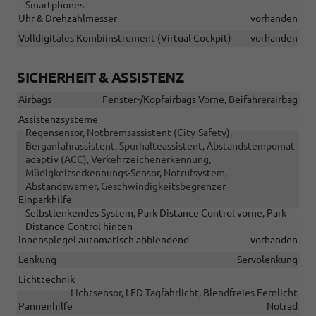
Smartphones
Uhr & Drehzahlmesser
vorhanden
Volldigitales Kombiinstrument (Virtual Cockpit)
vorhanden
SICHERHEIT & ASSISTENZ
Airbags
Fenster-/Kopfairbags Vorne, Beifahrerairbag
Assistenzsysteme
Regensensor, Notbremsassistent (City-Safety),
Berganfahrassistent, Spurhalteassistent, Abstandstempomat
adaptiv (ACC), Verkehrzeichenerkennung,
Müdigkeitserkennungs-Sensor, Notrufsystem,
Abstandswarner, Geschwindigkeitsbegrenzer
Einparkhilfe
Selbstlenkendes System, Park Distance Control vorne, Park
Distance Control hinten
Innenspiegel automatisch abblendend
vorhanden
Lenkung
Servolenkung
Lichttechnik
Lichtsensor, LED-Tagfahrlicht, Blendfreies Fernlicht
Pannenhilfe
Notrad