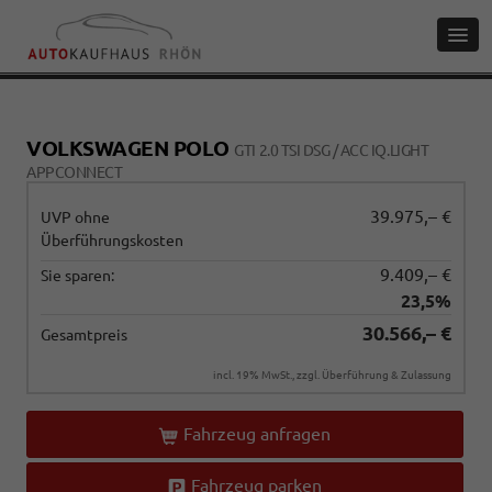
VOLKSWAGEN POLO
GTI 2.0 TSI DSG / ACC IQ.LIGHT
APPCONNECT
39.975,– €
UVP ohne
Überführungskosten
9.409,– €
Sie sparen:
23,5%
30.566,– €
Gesamtpreis
incl. 19% MwSt., zzgl. Überführung & Zulassung
Fahrzeug anfragen
Fahrzeug parken