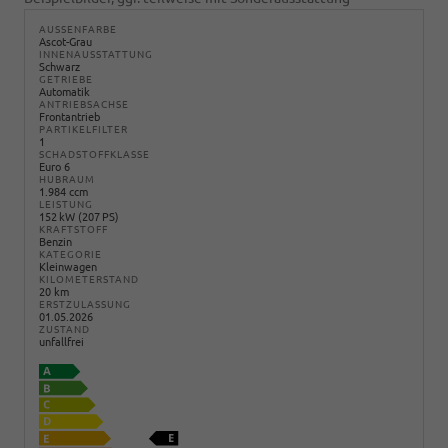
AUSSENFARBE
Ascot-Grau
INNENAUSSTATTUNG
Schwarz
GETRIEBE
Automatik
ANTRIEBSACHSE
Frontantrieb
PARTIKELFILTER
1
SCHADSTOFFKLASSE
Euro 6
HUBRAUM
1.984 ccm
LEISTUNG
152 kW (207 PS)
KRAFTSTOFF
Benzin
KATEGORIE
Kleinwagen
KILOMETERSTAND
20 km
ERSTZULASSUNG
01.05.2026
ZUSTAND
unfallfrei