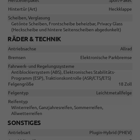
Herstellerpaket
Sport-Paket
Hintertür (Art)
Heckklappe
Scheiben, Verglasung
Getönte Scheiben, Frontscheibe beheizbar, Privacy Glass
(Heckscheibe und hintere Seitenscheiben abgedunkelt)
RÄDER & TECHNIK
Antriebsachse
Allrad
Bremsen
Elektronische Parkbremse
Fahrwerk- und Regelungssysteme
Antiblockiersystem (ABS), Elektronisches Stabilitäts-
Programm (ESP), Traktionskontrolle (ASR/CTS/ETS)
Felgengröße
18 Zoll
Felgentyp
Leichtmetallfelge
Reifentyp
Winterreifen, Ganzjahresreifen, Sommerreifen,
Allwetterreifen
SONSTIGES
Antriebsart
Plugin-Hybrid (PHEV)