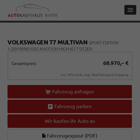
VOLKSWAGEN T7 MULTIVAN
SPORT EDITION
1,5EHYBRID DSG 4MOTION HIGH KÜ 7 SITZER
68.970,– €
Gesamtpreis
incl. 19% MwSt., zzgl. Überführung & Zulassung
Fahrzeug anfragen
Fahrzeug parken
Wir kaufen ihr Auto an
Fahrzeugexposé (PDF)