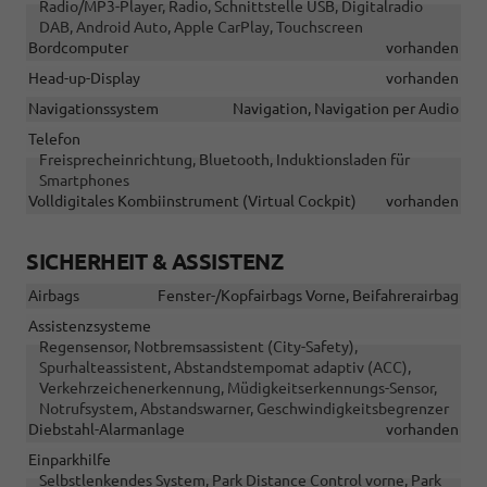
Radio/MP3-Player, Radio, Schnittstelle USB, Digitalradio
DAB, Android Auto, Apple CarPlay, Touchscreen
Bordcomputer
vorhanden
Head-up-Display
vorhanden
Navigationssystem
Navigation, Navigation per Audio
Telefon
Freisprecheinrichtung, Bluetooth, Induktionsladen für
Smartphones
Volldigitales Kombiinstrument (Virtual Cockpit)
vorhanden
SICHERHEIT & ASSISTENZ
Airbags
Fenster-/Kopfairbags Vorne, Beifahrerairbag
Assistenzsysteme
Regensensor, Notbremsassistent (City-Safety),
Spurhalteassistent, Abstandstempomat adaptiv (ACC),
Verkehrzeichenerkennung, Müdigkeitserkennungs-Sensor,
Notrufsystem, Abstandswarner, Geschwindigkeitsbegrenzer
Diebstahl-Alarmanlage
vorhanden
Einparkhilfe
Selbstlenkendes System, Park Distance Control vorne, Park