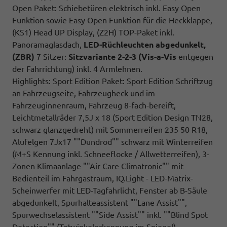
Open Paket: Schiebetüren elektrisch inkl. Easy Open
Funktion sowie Easy Open Funktion für die Heckklappe,
(KS1) Head UP Display, (Z2H) TOP-Paket inkl.
Panoramaglasdach,
LED-Rüchleuchten abgedunkelt,
(ZBR)
7 Sitzer:
Sitzvariante 2-2-3 (Vis-a-Vis
entgegen
der Fahrrichtung) inkl. 4 Armlehnen.
Highlights: Sport Edition Paket: Sport Edition Schriftzug
an Fahrzeugseite, Fahrzeugheck und im
Fahrzeuginnenraum, Fahrzeug 8-fach-bereift,
Leichtmetallräder 7,5J x 18 (Sport Edition Design TN28,
schwarz glanzgedreht) mit Sommerreifen 235 50 R18,
Alufelgen 7Jx17 ""Dundrod"" schwarz mit Winterreifen
(M+S Kennung inkl. Schneeflocke / Allwetterreifen), 3-
Zonen Klimaanlage ""Air Care Climatronic"" mit
Bedienteil im Fahrgastraum, IQ.Light - LED-Matrix-
Scheinwerfer mit LED-Tagfahrlicht, Fenster ab B-Säule
abgedunkelt, Spurhalteassistent ""Lane Assist"",
Spurwechselassistent ""Side Assist"" inkl. ""Blind Spot