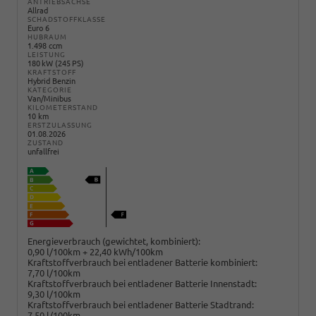
ANTRIEBSACHSE
Allrad
SCHADSTOFFKLASSE
Euro 6
HUBRAUM
1.498 ccm
LEISTUNG
180 kW (245 PS)
KRAFTSTOFF
Hybrid Benzin
KATEGORIE
Van/Minibus
KILOMETERSTAND
10 km
ERSTZULASSUNG
01.08.2026
ZUSTAND
unfallfrei
Energieverbrauch (gewichtet, kombiniert):
0,90 l/100km + 22,40 kWh/100km
Kraftstoffverbrauch bei entladener Batterie kombiniert:
7,70 l/100km
Kraftstoffverbrauch bei entladener Batterie Innenstadt:
9,30 l/100km
Kraftstoffverbrauch bei entladener Batterie Stadtrand:
7,50 l/100km