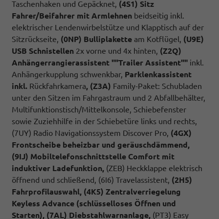
Taschenhaken und Gepäcknet,
(4S1) Sitz
Fahrer/Beifahrer mit Armlehnen
beidseitig inkl.
elektrischer Lendenwirbelstütze und Klapptisch auf der
Sitzrückseite,
(0NP) Bulliplakette
am Kotflügel,
(U9E)
USB Schnistellen
2x vorne und 4x hinten,
(Z2Q)
Anhängerrangierassistent ""Trailer Assistent""
inkl.
Anhängerkupplung schwenkbar,
Parklenkassistent
inkl.
Rückfahrkamera
, (Z3A)
Family-Paket: Schubladen
unter den Sitzen im Fahrgastraum und 2 Abfallbehälter,
Multifunktionstisch/Mittelkonsole, Schiebefenster
sowie Zuziehhilfe in der Schiebetüre links und rechts,
(7UY) Radio Navigationssystem Discover Pro,
(4GX)
Frontscheibe beheizbar und geräuschdämmend,
(9IJ) Mobiltelefonschnittstelle Comfort mit
induktiver Ladefunktion,
(ZEB) Heckklappe elektrisch
öffnend und schließend, (6I6) Travelassistent,
(2H5)
Fahrprofilauswahl, (4K5) Zentralverriegelung
Keyless Advance (schlüsselloses Öffnen und
Starten), (7AL) Diebstahlwarnanlage,
(PT3) Easy