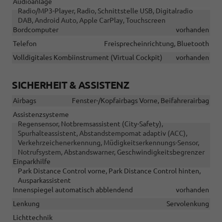
Audioanlage
Radio/MP3-Player, Radio, Schnittstelle USB, Digitalradio
DAB, Android Auto, Apple CarPlay, Touchscreen
Bordcomputer
vorhanden
Telefon
Freisprecheinrichtung, Bluetooth
Volldigitales Kombiinstrument (Virtual Cockpit)
vorhanden
SICHERHEIT & ASSISTENZ
Airbags
Fenster-/Kopfairbags Vorne, Beifahrerairbag
Assistenzsysteme
Regensensor, Notbremsassistent (City-Safety),
Spurhalteassistent, Abstandstempomat adaptiv (ACC),
Verkehrzeichenerkennung, Müdigkeitserkennungs-Sensor,
Notrufsystem, Abstandswarner, Geschwindigkeitsbegrenzer
Einparkhilfe
Park Distance Control vorne, Park Distance Control hinten,
Ausparkassistent
Innenspiegel automatisch abblendend
vorhanden
Lenkung
Servolenkung
Lichttechnik