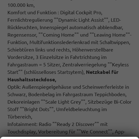
100.000 km,
Komfort und Funktion : Digital Cockpit Pro,
Fernlichtregulierung ""Dynamic Light Assist"", LED-
Rückleuchten, Innenspiegel automatisch abblendbar,
Regensensor, ""Coming Home"" und ""Leaving Home""-
Funktion, Multifunktionslederlenkrad mit Schaltwippen,
Schiebtüren links und rechts, Höhenverstellbare
Vordersitze, 3 Einzelsitze in Fahrtrichtung im
Fahrgastraum = 5 Sitzer, Zentralverriegelung ""Keyless
Start"" (schlüsselloses Startsytem),
Netzkabel für
Haushaltssteckdose,
Optik: Außenspiegelgehäuse und Scheinwerferleiste in
Schwarz, Bodenbelag im Fahrgastraum Teppichboden,
Dekoreinlagen ""Scale Light Grey"", Sitzbezüge Bi-Color
Stoff ""Bright Dots"", Umfeldbeleuchtung im
Türbereich,
Infotainment: Radio ""Ready 2 Discover"" mit
Touchdisplay, Vorbereitung für ""We Connect"", App-