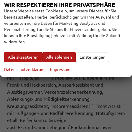
Connect inkl. Wireless (Navigation über Smartphone
WIR RESPEKTIEREN IHRE PRIVATSPHÄRE
möglich), DAB+, USB-C-Schnittstelle, 8 Lautsprecher,
Unsere Website setzt Cookies ein, um unsere Dienste für Sie
Bluetooth mit Freisprecheinrichtung, Sprachsteuerung,
bereitzustellen. Hierbei berücksichtigen wir Ihre Auswahl und
Fahrwerk: 17 Zoll Fahrwerk,
verarbeiten nur die Daten für Marketing, Analytics und
Sicherheit und Fahrerassistenz: ABS, ESP, Airbag für
Personalisierung, für die Sie uns Ihr Einverständnis geben. Sie
Fahrer und Beifahrer mit Beifahrer-Airbag-
können Ihre Einwilligung jederzeit mit Wirkung für die Zukunft
widerrufen.
Deaktivierung, Seiten- und Kopfairbags vorne,
Kopfairbags für die äußeren Sitzplätze hinten und
Mittenairbag vorne, Außenspiegel elektrisch einstell-,
Alle akzeptieren
Alle ablehnen
Einstellungen
beheiz- und anklappbar, Ausweichunterstützung mit
Datenschutzerklärung
Impressum
Abbiegeassistent, Automatische Distanzregelung ACC
mit ""stop & go"", Tire Mobility Set, Einparkhilfe im
Front- und Heckbereich, Ausparkassistent und
Ausstiegswarner, Verkehrszeichenerkennung,
Ablenkungs- und Müdigkeitserkennung,
Kreuzungsassistent, Notbremsassistent ""Front Assist""
mit Fußgänger- und Radfahrererkennung, Notrufsystem
eCall, Reifenkontrollanzeige.
ausl. Ez. und Garantiebeginn / Endkundennachweis