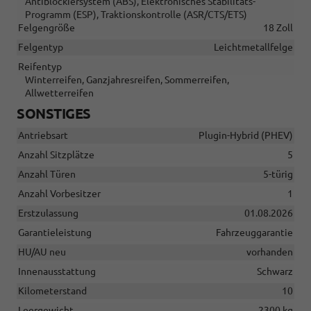
Antiblockiersystem (ABS), Elektronisches Stabilitäts-
Programm (ESP), Traktionskontrolle (ASR/CTS/ETS)
Felgengröße
18 Zoll
Felgentyp
Leichtmetallfelge
Reifentyp
Winterreifen, Ganzjahresreifen, Sommerreifen,
Allwetterreifen
SONSTIGES
Antriebsart
Plugin-Hybrid (PHEV)
Anzahl Sitzplätze
5
Anzahl Türen
5-türig
Anzahl Vorbesitzer
1
Erstzulassung
01.08.2026
Garantieleistung
Fahrzeuggarantie
HU/AU neu
vorhanden
Innenausstattung
Schwarz
Kilometerstand
10
Leergewicht
2300 kg