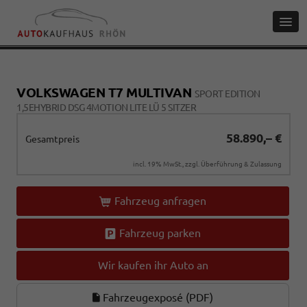
VOLKSWAGEN T7 MULTIVAN
SPORT EDITION
1,5EHYBRID DSG 4MOTION LITE LÜ 5 SITZER
58.890,– €
Gesamtpreis
incl. 19% MwSt., zzgl. Überführung & Zulassung
Fahrzeug anfragen
Fahrzeug parken
Wir kaufen ihr Auto an
Fahrzeugexposé (PDF)