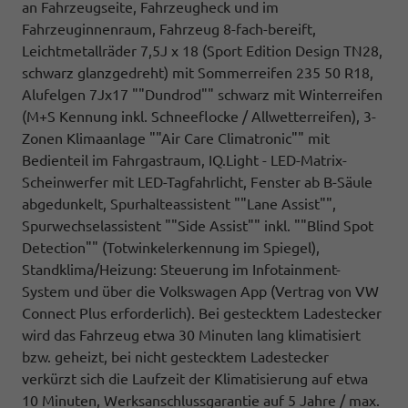
an Fahrzeugseite, Fahrzeugheck und im
Fahrzeuginnenraum, Fahrzeug 8-fach-bereift,
Leichtmetallräder 7,5J x 18 (Sport Edition Design TN28,
schwarz glanzgedreht) mit Sommerreifen 235 50 R18,
Alufelgen 7Jx17 ""Dundrod"" schwarz mit Winterreifen
(M+S Kennung inkl. Schneeflocke / Allwetterreifen), 3-
Zonen Klimaanlage ""Air Care Climatronic"" mit
Bedienteil im Fahrgastraum, IQ.Light - LED-Matrix-
Scheinwerfer mit LED-Tagfahrlicht, Fenster ab B-Säule
abgedunkelt, Spurhalteassistent ""Lane Assist"",
Spurwechselassistent ""Side Assist"" inkl. ""Blind Spot
Detection"" (Totwinkelerkennung im Spiegel),
Standklima/Heizung: Steuerung im Infotainment-
System und über die Volkswagen App (Vertrag von VW
Connect Plus erforderlich). Bei gestecktem Ladestecker
wird das Fahrzeug etwa 30 Minuten lang klimatisiert
bzw. geheizt, bei nicht gestecktem Ladestecker
verkürzt sich die Laufzeit der Klimatisierung auf etwa
10 Minuten, Werksanschlussgarantie auf 5 Jahre / max.