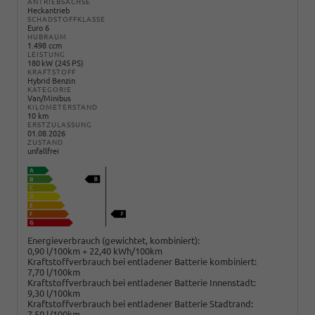
ANTRIEBSACHSE
Heckantrieb
SCHADSTOFFKLASSE
Euro 6
HUBRAUM
1.498 ccm
LEISTUNG
180 kW (245 PS)
KRAFTSTOFF
Hybrid Benzin
KATEGORIE
Van/Minibus
KILOMETERSTAND
10 km
ERSTZULASSUNG
01.08.2026
ZUSTAND
unfallfrei
Energieverbrauch (gewichtet, kombiniert):
0,90 l/100km + 22,40 kWh/100km
Kraftstoffverbrauch bei entladener Batterie kombiniert:
7,70 l/100km
Kraftstoffverbrauch bei entladener Batterie Innenstadt:
9,30 l/100km
Kraftstoffverbrauch bei entladener Batterie Stadtrand:
7,50 l/100km