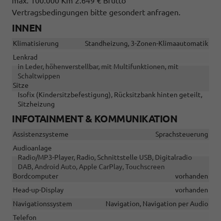
max. 100.000 Km 2.649 € Brutto
Vertragsbedingungen bitte gesondert anfragen.
INNEN
Klimatisierung
Standheizung, 3-Zonen-Klimaautomatik
Lenkrad
in Leder, höhenverstellbar, mit Multifunktionen, mit
Schaltwippen
Sitze
Isofix (Kindersitzbefestigung), Rücksitzbank hinten geteilt,
Sitzheizung
INFOTAINMENT & KOMMUNIKATION
Assistenzsysteme
Sprachsteuerung
Audioanlage
Radio/MP3-Player, Radio, Schnittstelle USB, Digitalradio
DAB, Android Auto, Apple CarPlay, Touchscreen
Bordcomputer
vorhanden
Head-up-Display
vorhanden
Navigationssystem
Navigation, Navigation per Audio
Telefon