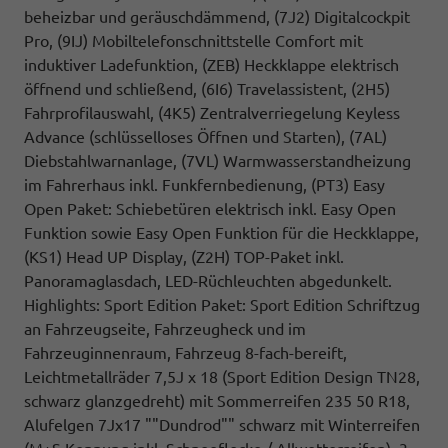
beheizbar und geräuschdämmend, (7J2) Digitalcockpit
Pro, (9IJ) Mobiltelefonschnittstelle Comfort mit
induktiver Ladefunktion, (ZEB) Heckklappe elektrisch
öffnend und schließend, (6I6) Travelassistent, (2H5)
Fahrprofilauswahl, (4K5) Zentralverriegelung Keyless
Advance (schlüsselloses Öffnen und Starten), (7AL)
Diebstahlwarnanlage, (7VL) Warmwasserstandheizung
im Fahrerhaus inkl. Funkfernbedienung, (PT3) Easy
Open Paket: Schiebetüren elektrisch inkl. Easy Open
Funktion sowie Easy Open Funktion für die Heckklappe,
(KS1) Head UP Display, (Z2H) TOP-Paket inkl.
Panoramaglasdach, LED-Rüchleuchten abgedunkelt.
Highlights: Sport Edition Paket: Sport Edition Schriftzug
an Fahrzeugseite, Fahrzeugheck und im
Fahrzeuginnenraum, Fahrzeug 8-fach-bereift,
Leichtmetallräder 7,5J x 18 (Sport Edition Design TN28,
schwarz glanzgedreht) mit Sommerreifen 235 50 R18,
Alufelgen 7Jx17 ""Dundrod"" schwarz mit Winterreifen