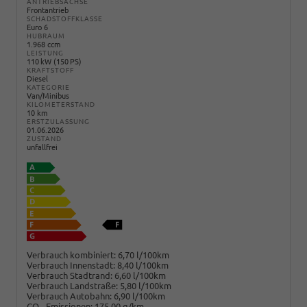
ANTRIEBSACHSE
Frontantrieb
SCHADSTOFFKLASSE
Euro 6
HUBRAUM
1.968 ccm
LEISTUNG
110 kW (150 PS)
KRAFTSTOFF
Diesel
KATEGORIE
Van/Minibus
KILOMETERSTAND
10 km
ERSTZULASSUNG
01.06.2026
ZUSTAND
unfallfrei
Verbrauch kombiniert:
6,70 l/100km
Verbrauch Innenstadt:
8,40 l/100km
Verbrauch Stadtrand:
6,60 l/100km
Verbrauch Landstraße:
5,80 l/100km
Verbrauch Autobahn:
6,90 l/100km
CO
-Emissionen:
175,00 g/km