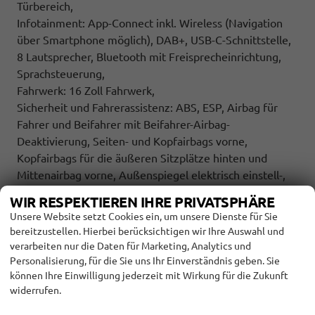
Türbereich,
Infotainment: App-Connect inkl. Wireless (Navigation
über Smartphone möglich), DAB+, USB-C-Schnittstelle,
8 Lautsprecher, Bluetooth mit Freisprecheinrichtung,
Sprachsteuerung,
Fahrwerk: 16 Zoll Fahrwerk,
Sicherheit und Fahrerassistenz: ABS, ESP, Airbag für
Fahrer und Beifahrer mit Beifahrer-Airbag-
Deaktivierung, Seiten- und Kopfairbags vorne,
Kopfairbags für die äußeren Sitzplätze hinten und
Mittenairbag vorne, Außenspiegel elektrisch einstell-,
beheiz- und anklappbar, Ausweichunterstützung mit
WIR RESPEKTIEREN IHRE PRIVATSPHÄRE
Abbiegeassistent, Automatische Distanzregelung ACC
Unsere Website setzt Cookies ein, um unsere Dienste für Sie
mit ""stop & go"", Tire Mobility Set, Einparkhilfe im
bereitzustellen. Hierbei berücksichtigen wir Ihre Auswahl und
Front- und Heckbereich, Ausparkassistent und
verarbeiten nur die Daten für Marketing, Analytics und
Ausstiegswarner, Verkehrszeichenerkennung,
Personalisierung, für die Sie uns Ihr Einverständnis geben. Sie
können Ihre Einwilligung jederzeit mit Wirkung für die Zukunft
Ablenkungs- und Müdigkeitserkennung,
widerrufen.
Kreuzungsassistent, Notbremsassistent ""Front Assist""
mit Fußgänger- und Radfahrererkennung, Notrufsystem