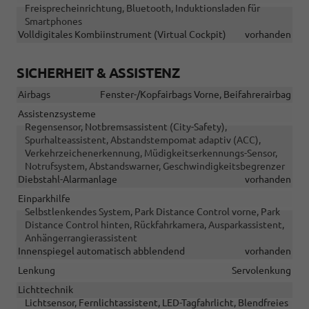
Freisprecheinrichtung, Bluetooth, Induktionsladen für
Smartphones
Volldigitales Kombiinstrument (Virtual Cockpit)
vorhanden
SICHERHEIT & ASSISTENZ
Airbags
Fenster-/Kopfairbags Vorne, Beifahrerairbag
Assistenzsysteme
Regensensor, Notbremsassistent (City-Safety),
Spurhalteassistent, Abstandstempomat adaptiv (ACC),
Verkehrzeichenerkennung, Müdigkeitserkennungs-Sensor,
Notrufsystem, Abstandswarner, Geschwindigkeitsbegrenzer
Diebstahl-Alarmanlage
vorhanden
Einparkhilfe
Selbstlenkendes System, Park Distance Control vorne, Park
Distance Control hinten, Rückfahrkamera, Ausparkassistent,
Anhängerrangierassistent
Innenspiegel automatisch abblendend
vorhanden
Lenkung
Servolenkung
Lichttechnik
Lichtsensor, Fernlichtassistent, LED-Tagfahrlicht, Blendfreies