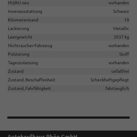
HU/AU neu
vorhanden
Innenausstattung
Schwarz
Kilometerstand
10
Lackierung
Metallic
Leergewicht
2037 kg
Nichtraucher-Fahrzeug
vorhanden
Polsterung
Stoff
Tageszulassung
vorhanden
Zustand
unfallfrei
Zustand, Beschaffenheit
Scheckheftgepflegt
Zustand, Fahrfähigkeit
fahrtauglich
Autokaufhaus Rhön GmbH