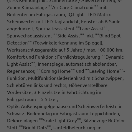
(M+S Kennung inkl. Schneeflocke / Allwetterreifen), 3-
Zonen Klimaanlage ""Air Care Climatronic"" mit
Bedienteil im Fahrgastraum, IQ.Light - LED-Matrix-
Scheinwerfer mit LED-Tagfahrlicht, Fenster ab B-Säule
abgedunkelt, Spurhalteassistent ""Lane Assist"",
Spurwechselassistent ""Side Assist"" inkl. ""Blind Spot
Detection"" (Totwinkelerkennung im Spiegel),
Werksanschlussgarantie auf 5 Jahre / max. 100.000 km.
Komfort und Funktion : Fernlichtregulierung ""Dynamic
Light Assist"", Innenspiegel automatisch abblendbar,
Regensensor, ""Coming Home"" und ""Leaving Home""-
Funktion, Multifunktionslederlenkrad mit Schaltwippen,
Schiebtüren links und rechts, Höhenverstellbare
Vordersitze, 3 Einzelsitze in Fahrtrichtung im
Fahrgastraum = 5 Sitzer,
Optik: Außenspiegelgehäuse und Scheinwerferleiste in
Schwarz, Bodenbelag im Fahrgastraum Teppichboden,
Dekoreinlagen ""Scale Light Grey"", Sitzbezüge Bi-Color
Stoff ""Bright Dots"", Umfeldbeleuchtung im