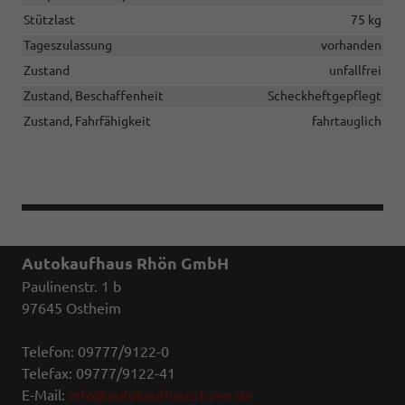
Stützlast
75 kg
Tageszulassung
vorhanden
Zustand
unfallfrei
Zustand, Beschaffenheit
Scheckheftgepflegt
Zustand, Fahrfähigkeit
fahrtauglich
Autokaufhaus Rhön GmbH
Paulinenstr. 1 b
97645 Ostheim
Telefon: 09777/9122-0
Telefax: 09777/9122-41
E-Mail:
info@autokaufhausrhoen.de