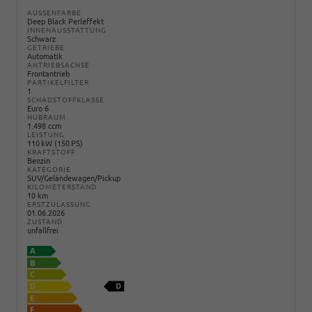
AUSSENFARBE
Deep Black Perleffekt
INNENAUSSTATTUNG
Schwarz
GETRIEBE
Automatik
ANTRIEBSACHSE
Frontantrieb
PARTIKELFILTER
1
SCHADSTOFFKLASSE
Euro 6
HUBRAUM
1.498 ccm
LEISTUNG
110 kW (150 PS)
KRAFTSTOFF
Benzin
KATEGORIE
SUV/Geländewagen/Pickup
KILOMETERSTAND
10 km
ERSTZULASSUNG
01.06.2026
ZUSTAND
unfallfrei