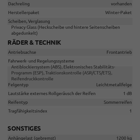
Dachreling
vorhanden
Herstellerpaket
Winter-Paket
Scheiben, Verglasung
Privacy Glass (Heckscheibe und hintere Seitenscheiben
abgedunkelt)
RÄDER & TECHNIK
Antriebsachse
Frontantrieb
Fahrwerk- und Regelungssysteme
Antiblockiersystem (ABS), Elektronisches Stabilitäts-
Programm (ESP), Traktionskontrolle (ASR/CTS/ETS),
Reifendruckkontrolle
Felgentyp
Leichtmetallfelge
Lautstärke externes Rollgeräusch der Reifen
1 dB
Reifentyp
Sommerreifen
Tragfähigkeitsindex
1
SONSTIGES
Anhängelast (gebremst)
1200 kg