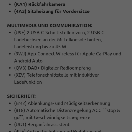
(KA1) Rückfahrkamera
(4A3) Sitzheizung für Vordersitze
MULTIMEDIA UND KOMMUNIKATION:
(U9E) 2 USB-C-Schnittstellen vorn, 2 USB-C-
Ladebuchsen an der Mittelkonsole hinten,
Ladeleistung bis zu 45 W
(9WJ) App-Connect Wireless für Apple CarPlay und
Android Auto
(QV3) DAB+ Digitaler Radioempfang
(9ZV) Telefonschnittstelle mit induktiver
Ladefunktion
SICHERHEIT:
(EM2) Ablenkungs- und Müdigkeitserkennung
(8T8) Automatische Distanzregelung ACC ""stop &
go"", mit Geschwindigkeitsbegrenzer
(UG1) Berganfahrassistent
(4UF) Airbag für Fahrer und Beifahrer, mit