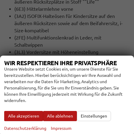
äußeren Rücksitzplätze in Stoff ""Life""
(6E3) Mittelarmlehne vorne
(3A2) ISOFIX-Halteösen für Kindersitze auf den
äußeren Rücksitzen sowie auf dem Beifahrersitz, i-
Size-kompatibel
(2FE) Multifunktionslenkrad in Leder, mit
Schaltwippen
(3L3) Vordersitze mit Höheneinstellung
WIR RESPEKTIEREN IHRE PRIVATSPHÄRE
EXTRAS:
Unsere Website setzt Cookies ein, um unsere Dienste für Sie
(V73) 4 Leichtmetallräder ""Bangalore"" 6,5 J x 17
bereitzustellen. Hierbei berücksichtigen wir Ihre Auswahl und
(PF3) Assistenzpaket ""IQ.DRIVE""
verarbeiten nur die Daten für Marketing, Analytics und
(6YD) Außenspiegel elektrisch einstell-, anklapp- und
Personalisierung, für die Sie uns Ihr Einverständnis geben. Sie
können Ihre Einwilligung jederzeit mit Wirkung für die Zukunft
beheizbar, mit Beifahrerspiegelabsenkung
widerrufen.
(3S2) Dachreling schwarz
(7J1) Digital Cockpit, mehrfarbig, verschiedene Info-
Alle akzeptieren
Alle ablehnen
Einstellungen
Profile wählbar
(VL6) Fußgänger- und Radfahrererkennung
Datenschutzerklärung
Impressum
(3GD) Gepäckraumboden in 2 Höhen einstellbar, für