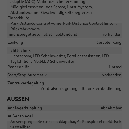
adaptiv (ACC), Verkehrzeichenerkennung,
Müdigkeitserkennungs-Sensor, Notrufsystem,
Abstandswarner, Geschwindigkeitsbegrenzer
Einparkhilfe
Park Distance Control vorne, Park Distance Control hinten,
Rückfahrkamera
Innenspiegel automatisch abblendend
vorhanden
Lenkung
Servolenkung
Lichttechnik
Lichtsensor, LED-Scheinwerfer, Fernlichtassistent, LED-
Tagfahrlicht, Voll-LED Scheinwerfer
Pannenhilfe
Notrad
Start/Stop-Automatik
vorhanden
Zentralverriegelung
Zentralverriegelung mit Funkfernbedienung
AUSSEN
Anhängerkupplung
Abnehmbar
Außenspiegel
Außenspiegel elektrisch anklappbar, Außenspiegel elektrisch
verstellbar