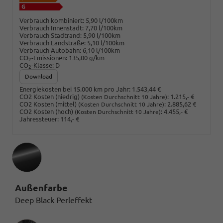
Verbrauch kombiniert:
5,90 l/100km
Verbrauch Innenstadt:
7,70 l/100km
Verbrauch Stadtrand:
5,90 l/100km
Verbrauch Landstraße:
5,10 l/100km
Verbrauch Autobahn:
6,10 l/100km
CO
-Emissionen:
135,00 g/km
2
CO
-Klasse:
D
2
Download
Energiekosten bei 15.000 km pro Jahr:
1.543,44 €
CO2 Kosten (niedrig)
:
1.215,- €
(Kosten Durchschnitt 10 Jahre)
CO2 Kosten (mittel)
:
2.885,62 €
(Kosten Durchschnitt 10 Jahre)
CO2 Kosten (hoch)
:
4.455,- €
(Kosten Durchschnitt 10 Jahre)
Jahressteuer:
114,- €
Außenfarbe
Deep Black Perleffekt