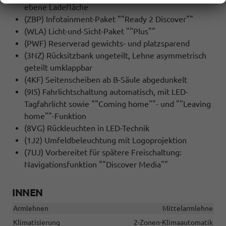
ebene Ladefläche
(ZBP) Infotainment-Paket ""Ready 2 Discover""
(WLA) Licht-und-Sicht-Paket ""Plus""
(PWF) Reserverad gewichts- und platzsparend
(3NZ) Rücksitzbank ungeteilt, Lehne asymmetrisch
geteilt umklappbar
(4KF) Seitenscheiben ab B-Säule abgedunkelt
(9I5) Fahrlichtschaltung automatisch, mit LED-
Tagfahrlicht sowie ""Coming home""- und ""Leaving
home""-Funktion
(8VG) Rückleuchten in LED-Technik
(1J2) Umfeldbeleuchtung mit Logoprojektion
(7UJ) Vorbereitet für spätere Freischaltung:
Navigationsfunktion ""Discover Media""
INNEN
Armlehnen
Mittelarmlehne
Klimatisierung
2-Zonen-Klimaautomatik