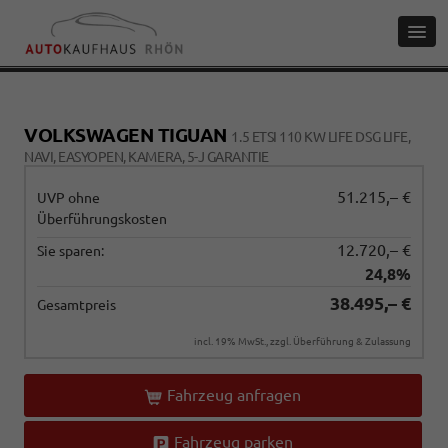
VOLKSWAGEN TIGUAN
1.5 ETSI 110 KW LIFE DSG LIFE,
NAVI, EASYOPEN, KAMERA, 5-J GARANTIE
51.215,– €
UVP ohne
Überführungskosten
12.720,– €
Sie sparen:
24,8%
38.495,– €
Gesamtpreis
incl. 19% MwSt., zzgl. Überführung & Zulassung
Fahrzeug anfragen
Fahrzeug parken