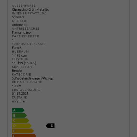
AUSSENFARBE
Cipressino Grün Metallic
INNENAUSSTATTUNG
Schwarz
GETRIEBE
Automatik
ANTRIEBSACHSE
Frontantrieb
PARTIKELFILTER
1
SCHADSTOFFKLASSE
Euro 6
HUBRAUM
1.498 ccm
LEISTUNG
110 kW (150 PS)
KRAFTSTOFF
Benzin
KATEGORIE
SUV/Geländewagen/Pickup
KILOMETERSTAND
10 km
ERSTZULASSUNG
01.12.2025
ZUSTAND
unfallfrei