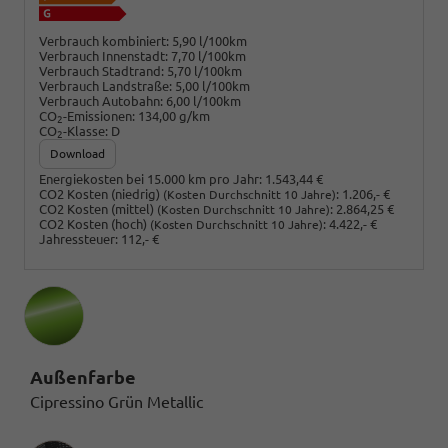
Verbrauch kombiniert:
5,90 l/100km
Verbrauch Innenstadt:
7,70 l/100km
Verbrauch Stadtrand:
5,70 l/100km
Verbrauch Landstraße:
5,00 l/100km
Verbrauch Autobahn:
6,00 l/100km
CO
-Emissionen:
134,00 g/km
2
CO
-Klasse:
D
2
Download
Energiekosten bei 15.000 km pro Jahr:
1.543,44 €
CO2 Kosten (niedrig)
:
1.206,- €
(Kosten Durchschnitt 10 Jahre)
CO2 Kosten (mittel)
:
2.864,25 €
(Kosten Durchschnitt 10 Jahre)
CO2 Kosten (hoch)
:
4.422,- €
(Kosten Durchschnitt 10 Jahre)
Jahressteuer:
112,- €
Außenfarbe
Cipressino Grün Metallic