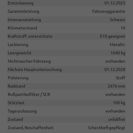
Erstzulassung
01.12.2025
Garantieleistung
Fahrzeuggarantie
Innenausstattung
Schwarz
Kilometerstand
10
Kraftstoff: unterstützte
E10 geeignet
Lackierung
Metallic
Leergewicht
1640 kg
Nichtraucher-Fahrzeug
vorhanden
Nächste Hauptuntersuchung
01.12.2028
Polsterung
Stoff
Radstand
2676 mm
Rußpartikelfilter / SCR
vorhanden
Stützlast
100 kg
Tageszulassung
vorhanden
Zustand
unfallfrei
Zustand, Beschaffenheit
Scheckheftgepflegt