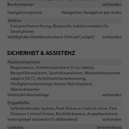
Bordcomputer
vorhanden
Navigationssystem
Navigation, Navigation per Audio
Telefon
Freisprecheinrichtung, Bluetooth, Induktionsladen für
Smartphones
Volldigitales Kombiinstrument (Virtual Cockpit)
vorhanden
SICHERHEIT & ASSISTENZ
Assistenzsysteme
Regensensor, Notbremsassistent (City-Safety),
Berganfahrassistent, Spurhalteassistent, Abstandstempomat
adaptiv (ACC), Verkehrzeichenerkennung,
Müdigkeitserkennungs-Sensor, Notrufsystem,
Abstandswarner
Diebstahl-Alarmanlage
vorhanden
Einparkhilfe
Selbstlenkendes System, Park Distance Control vorne, Park
Distance Control hinten, Rückfahrkamera, Ausparkassistent
Innenspiegel automatisch abblendend
vorhanden
Lenkung
Servolenkung