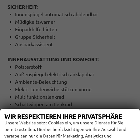
SICHERHEIT:
Innenspiegel automatisch abblendbar
Müdigkeitswarner
Einparkhilfe hinten
Gruppe Sicherheit
Ausparkassistent
INNENAUSSTATTUNG UND KOMFORT:
Polsterstoff
Außenspiegel elektrisch anklappbar
Ambiente-Beleuchtung
Elektr. Lendenwirbelstützen vorne
Multifunktionslenkrad
Schaltwippen am Lenkrad
Gruppe Innenausstattung und Komfort
WIR RESPEKTIEREN IHRE PRIVATSPHÄRE
Unsere Website setzt Cookies ein, um unsere Dienste für Sie
EXTRAS:
bereitzustellen. Hierbei berücksichtigen wir Ihre Auswahl und
LM-Felgen
verarbeiten nur die Daten für Marketing, Analytics und